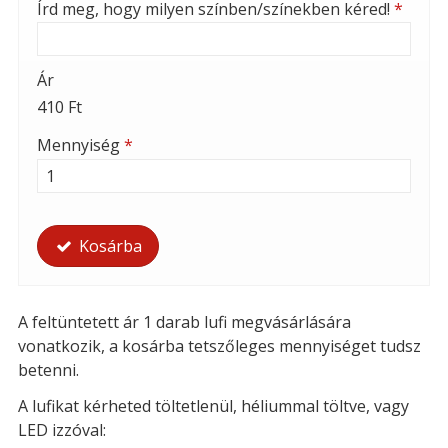
Írd meg, hogy milyen színben/színekben kéred!
*
Ár
410 Ft
Mennyiség
*
Kosárba
A feltüntetett ár 1 darab lufi megvásárlására
vonatkozik, a kosárba tetszőleges mennyiséget tudsz
betenni.
A lufikat kérheted t
öltetlenül, héliummal töltve, vagy
LED izzóval: