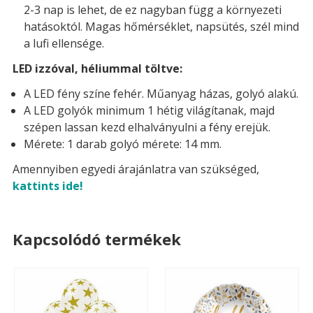
2-3 nap is lehet, de ez nagyban függ a környezeti
hatásoktól. Magas hőmérséklet, napsütés, szél mind
a lufi ellensége.
LED izzóval, héliummal töltve:
A LED fény színe fehér. Műanyag házas, golyó alakú.
A LED golyók minimum 1 hétig világítanak, majd
szépen lassan kezd elhalványulni a fény erejük.
Mérete: 1 darab golyó mérete: 14 mm.
Amennyiben egyedi árajánlatra van szükséged,
kattints ide!
Kapcsolódó termékek