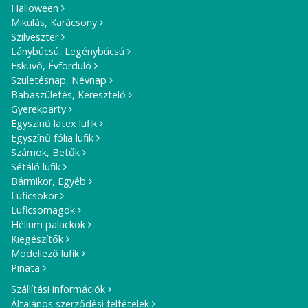
Halloween
Mikulás, Karácsony
Szilveszter
Lánybúcsú, Legénybúcsú
Esküvő, Évforduló
Születésnap, Névnap
Babaszületés, Keresztelő
Gyerekparty
Egyszínű latex lufik
Egyszínű fólia lufik
Számok, Betűk
Sétáló lufik
Bármikor, Egyéb
Luficsokor
Luficsomagok
Hélium palackok
Kiegészítők
Modellező lufik
Pinata
Szállítási információk
Általános szerződési feltételek