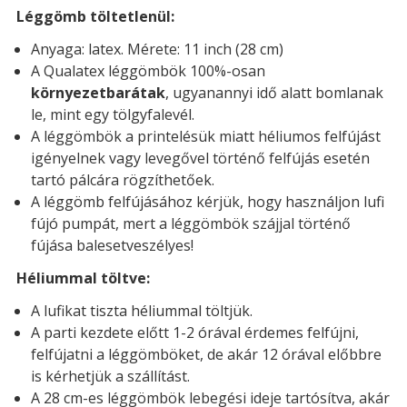
Léggömb töltetlenül:
Anyaga: latex. Mérete: 11 inch (28 cm)
A Qualatex léggömbök 100%-osan
környezetbarátak
, ugyanannyi idő alatt bomlanak
le, mint egy tölgyfalevél.
A léggömbök a printelésük miatt héliumos felfújást
igényelnek vagy levegővel történő felfújás esetén
tartó pálcára rögzíthetőek.
A léggömb felfújásához kérjük, hogy használjon lufi
fújó pumpát, mert a léggömbök szájjal történő
fújása balesetveszélyes!
Héliummal töltve:
A lufikat tiszta héliummal töltjük.
A parti kezdete előtt 1-2 órával érdemes felfújni,
felfújatni a léggömböket, de akár 12 órával előbbre
is kérhetjük a szállítást.
A 28 cm-es léggömbök lebegési ideje tartósítva, akár