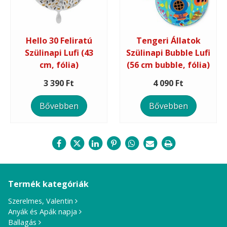
Hello 30 Feliratú
Tengeri Állatok
Szülinapi Lufi (43
Szülinapi Bubble Lufi
cm, fólia)
(56 cm bubble, fólia)
3 390 Ft
4 090 Ft
Bővebben
Bővebben
Termék kategóriák
Szerelmes, Valentin
Anyák és Apák napja
Ballagás