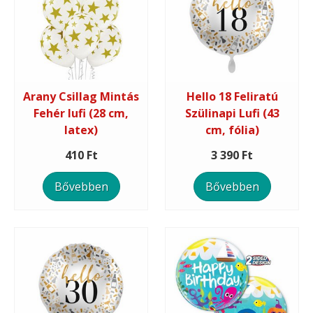
Arany Csillag Mintás
Hello 18 Feliratú
Fehér lufi (28 cm,
Szülinapi Lufi (43
latex)
cm, fólia)
410 Ft
3 390 Ft
Bővebben
Bővebben