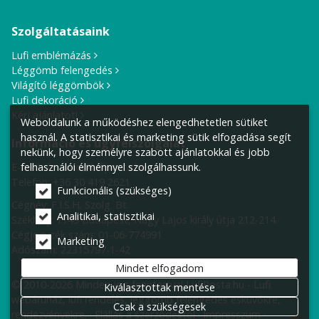
Szolgáltatásaink
Lufi emblémázás
Léggömb felengedés
Világító léggömbök
Lufi dekoráció
Kérj ajánlatot!
Weboldalunk a működéshez elengedhetetlen sütiket
használ. A statisztikai és marketing sütik elfogadása segít
Információ és ügyfélszolgálat
nekünk, hogy személyre szabott ajánlatokkal és jobb
felhasználói élménnyel szolgálhassunk.
E-mail cím:
info@lufiposta.hu
Telefon:
+36 30 419 2621
Funkcionális (szükséges)
Cégnév: F.I.S.H. Szolg. Bt.
Analitikai, statisztikai
Székhely:
1149 Budapest, Nagy Lajos király útja 212-214.
Cégjegyzék szám: 01-06-774991
Marketing
Adószám: 22315797-1-42
Mindet elfogadom
© 2010-2026 Minden jog fenntartva! LufiPosta.hu - Lufi
Kiválasztottak mentése
webáruház, lufi rendelés, léggömb felengedés esküvőkre,
Csak a szükségesek
rendezvényekre.
Elállás a szerződéstől
Impresszum