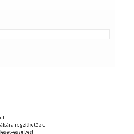
él.
álcára rögzíthetőek.
lesetveszélyes!