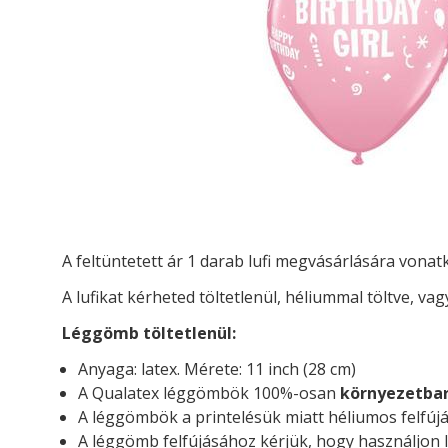
A feltüntetett ár 1 darab lufi megvásárlására vona
A lufikat kérheted t
öltetlenül, héliummal töltve, vag
Léggömb töltetlenül:
Anyaga: latex. Mérete: 11 inch (28 cm)
A Qualatex léggömbök 100%-osan
környezetba
A léggömbök a printelésük miatt héliumos felfújá
A léggömb felfújásához kérjük, hogy használjon l