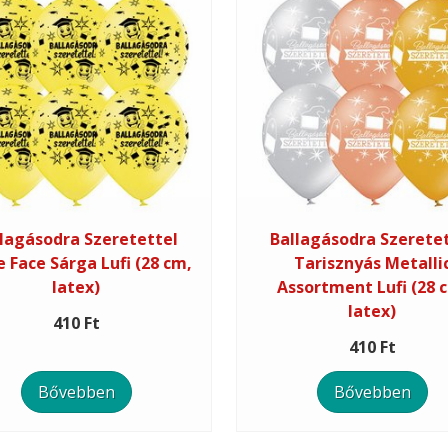
lagásodra Szeretettel
Ballagásodra Szerete
e Face Sárga Lufi (28 cm,
Tarisznyás Metalli
latex)
Assortment Lufi (28 
latex)
410 Ft
410 Ft
Bővebben
Bővebben