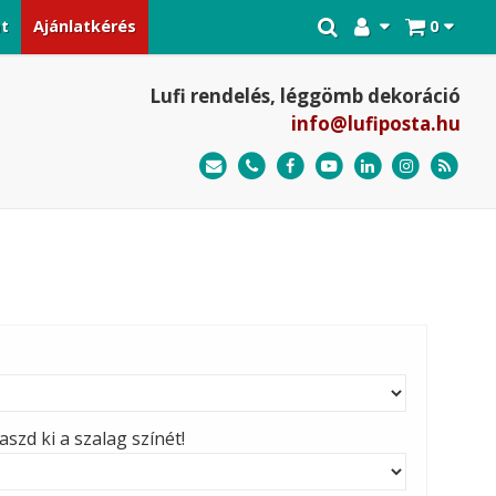
at
Ajánlatkérés
0
Lufi rendelés, léggömb dekoráció
info@lufiposta.hu
szd ki a szalag színét!