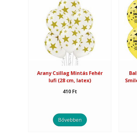
Arany Csillag Mintás Fehér
Bal
lufi (28 cm, latex)
Smil
410 Ft
Bővebben