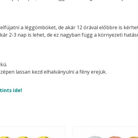
felfújatni a léggömböket, de akár 12 órával előbbre is kérhetj
akár 2-3 nap is lehet, de ez nagyban függ a környezeti hatá
kú.
zépen lassan kezd elhalványulni a fény erejük.
tints ide!