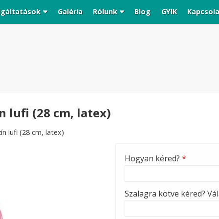
lgáltatások
Galéria
Rólunk
Blog
GYIK
Kapcsol
 lufi (28 cm, latex)
n lufi (28 cm, latex)
Hogyan kéred?
*
Szalagra kötve kéred? Vála