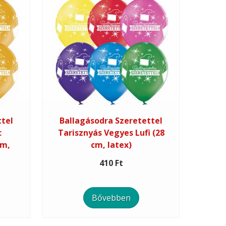
ttel
Ballagásodra Szeretettel
c
Tarisznyás Vegyes Lufi (28
cm,
cm, latex)
410 Ft
Bővebben