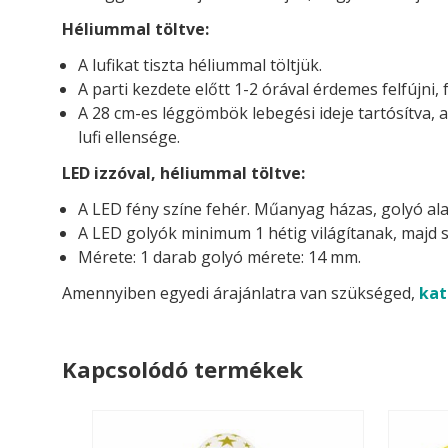
Héliummal töltve:
A lufikat tiszta héliummal töltjük.
A parti kezdete előtt 1-2 órával érdemes felfújni, 
A 28 cm-es léggömbök lebegési ideje tartósítva, 
lufi ellensége.
LED izzóval, héliummal töltve:
A LED fény színe fehér. Műanyag házas, golyó ala
A LED golyók minimum 1 hétig világítanak, majd s
Mérete: 1 darab golyó mérete: 14 mm.
Amennyiben egyedi árajánlatra van szükséged,
kat
Kapcsolódó termékek