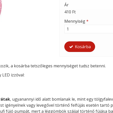
Ár
410 Ft
Mennyiség
*
Kosárba
tkozik, a kosárba tetszőleges mennyiséget tudsz betenni.
y LED izzóval:
rátak
, ugyanannyi idő alatt bomlanak le, mint egy tölgyfalev
st igényelnek vagy levegővel történő felfújás esetén tartó p
ufi fújó pumpát, mert a léggömbök szájjal történő fújása ba