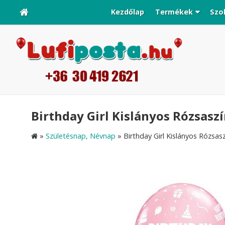
Kezdőlap
Termékek
Szo
Birthday Girl Kislányos Rózsaszín
»
Születésnap, Névnap
»
Birthday Girl Kislányos Rózsaszí