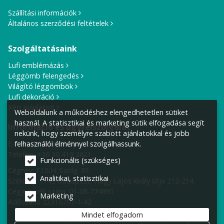
Szállítási információk
Általános szerződési feltételek
Szolgáltatásaink
Lufi emblémázás
Léggömb felengedés
Világító léggömbök
Lufi dekoráció
Kérj ajánlatot!
Weboldalunk a működéshez elengedhetetlen sütiket
használ. A statisztikai és marketing sütik elfogadása segít
Információ és ügyfélszolgálat
nekünk, hogy személyre szabott ajánlatokkal és jobb
E-mail cím:
info@lufiposta.hu
felhasználói élménnyel szolgálhassunk.
Telefon:
+36 30 419 2621
Funkcionális (szükséges)
Cégnév: F.I.S.H. Szolg. Bt.
Analitikai, statisztikai
Székhely:
1149 Budapest, Nagy Lajos király útja 212-214.
Cégjegyzék szám: 01-06-774991
Marketing
Adószám: 22315797-1-42
Mindet elfogadom