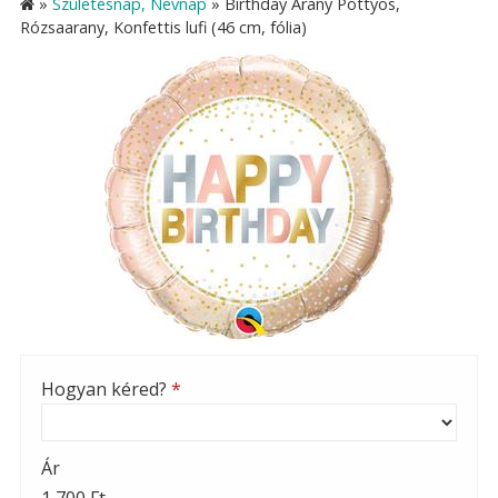
»
Születésnap, Névnap
»
Birthday Arany Pöttyös,
Rózsaarany, Konfettis lufi (46 cm, fólia)
Hogyan kéred?
*
Ár