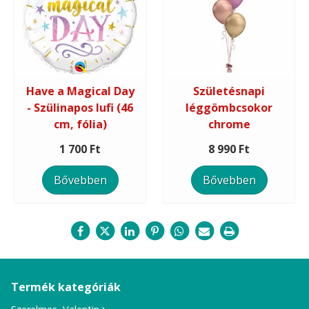
Have a Magical Day
Születésnapi
- Szülinapos lufi (46
léggömbcsokor
cm, fólia)
chrome
1 700 Ft
8 990 Ft
Bővebben
Bővebben
Termék kategóriák