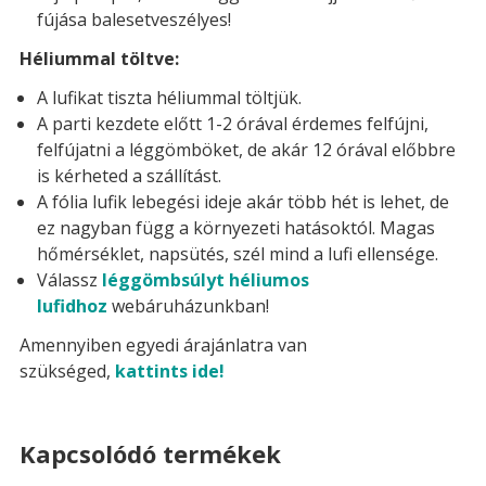
fújása balesetveszélyes!
Héliummal töltve:
A lufikat tiszta héliummal töltjük.
A parti kezdete előtt 1-2 órával érdemes felfújni,
felfújatni a léggömböket, de akár 12 órával előbbre
is kérheted a szállítást.
A fólia lufik lebegési ideje akár több hét is lehet, de
ez nagyban függ a környezeti hatásoktól. Magas
hőmérséklet, napsütés, szél mind a lufi ellensége.
Válassz
léggömbsúlyt héliumos
lufidhoz
webáruházunkban!
Amennyiben egyedi árajánlatra van
szükséged,
kattints ide!
Kapcsolódó termékek