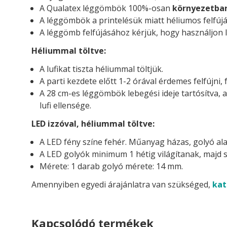
A Qualatex léggömbök 100%-osan
környezetba
A léggömbök a printelésük miatt héliumos felfújá
A léggömb felfújásához kérjük, hogy használjon l
Héliummal töltve:
A lufikat tiszta héliummal töltjük.
A parti kezdete előtt 1-2 órával érdemes felfújni, 
A 28 cm-es léggömbök lebegési ideje tartósítva, 
lufi ellensége.
LED izzóval, héliummal töltve:
A LED fény színe fehér. Műanyag házas, golyó ala
A LED golyók minimum 1 hétig világítanak, majd s
Mérete: 1 darab golyó mérete: 14 mm.
Amennyiben egyedi árajánlatra van szükséged,
kat
Kapcsolódó termékek