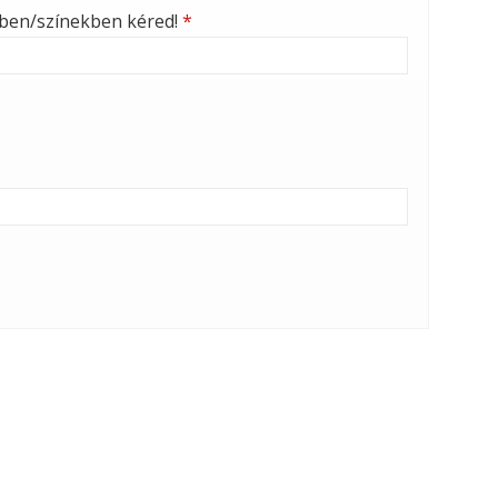
nben/színekben kéred!
*