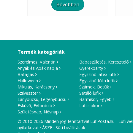
Bővebben
Termék kategóriák
Szerelmes, Valentin
Babaszületés, Keresztelő
Anyák és Apák napja
Gyerekparty
Ballagás
Egyszínű latex lufik
Halloween
Egyszínű fólia lufik
Mikulás, Karácsony
Számok, Betűk
Szilveszter
Sétáló lufik
Lánybúcsú, Legénybúcsú
Bármikor, Egyéb
Esküvő, Évforduló
Luficsokor
Születésnap, Névnap
© 2010-2026 Minden jog fenntartva! LufiPosta.hu - Lufi we
nyilatkozat
ÁSZF
Süti beállítások