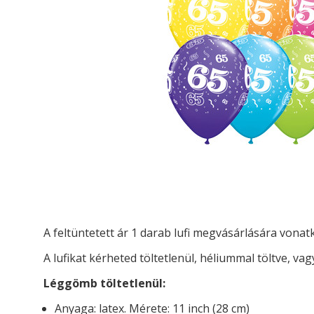
A feltüntetett ár 1 darab lufi megvásárlására vona
A lufikat kérheted t
öltetlenül, héliummal töltve, vag
Léggömb töltetlenül:
Anyaga: latex. Mérete: 11 inch (28 cm)