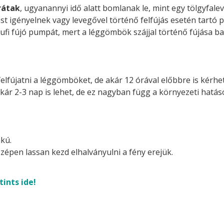
rátak
, ugyanannyi idő alatt bomlanak le, mint egy tölgyfalev
st igényelnek vagy levegővel történő felfújás esetén tartó p
ufi fújó pumpát, mert a léggömbök szájjal történő fújása ba
felfújatni a léggömböket, de akár 12 órával előbbre is kérhetj
akár 2-3 nap is lehet, de ez nagyban függ a környezeti hatá
kú.
zépen lassan kezd elhalványulni a fény erejük.
tints ide!