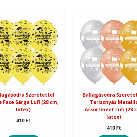
lagásodra Szeretettel
Ballagásodra Szerete
e Face Sárga Lufi (28 cm,
Tarisznyás Metalli
latex)
Assortment Lufi (28 
latex)
410 Ft
410 Ft