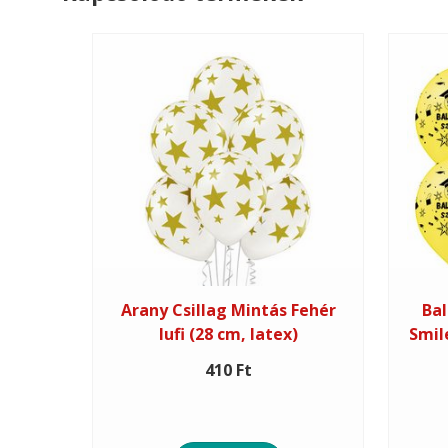
Arany Csillag Mintás Fehér
Bal
lufi (28 cm, latex)
Smil
410 Ft