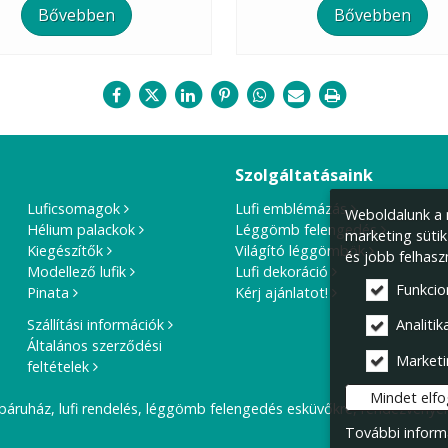
Bővebben
Bővebben
Szolgáltatásaink
Luficsomagok
Lufi emblémázás
Weboldalunk a m
Hélium palackok
Léggömb felengedés
marketing sütik
Kiegészítők
Világító léggömbök
és jobb felhasz
Modellező lufik
Lufi dekoráció
Funkcio
Pinata
Kérj ajánlatot!
Szállítási információk
Analitika
Általános szerződési
Marketi
feltételek
Mindet elf
báruház, lufi rendelés, léggömb felengedés esküvőkre, rendezvények
További inform