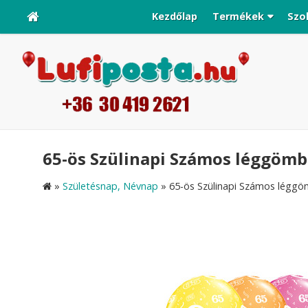
Kezdőlap
Termékek
Szo
65-ös Szülinapi Számos léggömb l
»
Születésnap, Névnap
»
65-ös Szülinapi Számos léggömb