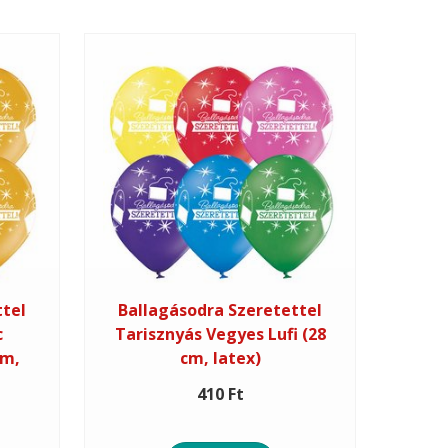
ttel
Ballagásodra Szeretettel
c
Tarisznyás Vegyes Lufi (28
cm,
cm, latex)
410 Ft