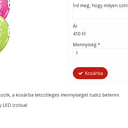
Írd meg, hogy milyen szí
Ár
410 Ft
Mennyiség
*
Kosárba
tkozik, a kosárba tetszőleges mennyiséget tudsz betenni.
y LED izzóval: