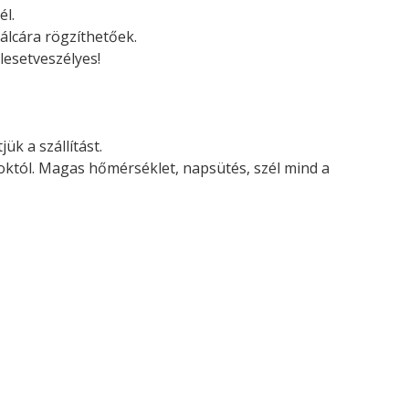
él.
álcára rögzíthetőek.
lesetveszélyes!
ük a szállítást.
soktól. Magas hőmérséklet, napsütés, szél mind a