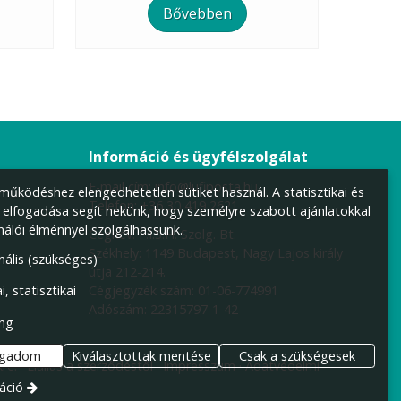
Bővebben
Információ és ügyfélszolgálat
E-mail cím:
info@lufiposta.hu
űködéshez elengedhetetlen sütiket használ. A statisztikai és
Telefon:
+36 30 419 2621
 elfogadása segít nekünk, hogy személyre szabott ajánlatokkal
nálói élménnyel szolgálhassunk.
Cégnév: F.I.S.H. Szolg. Bt.
Székhely:
1149 Budapest, Nagy Lajos király
nális (szükséges)
útja 212-214.
Cégjegyzék szám: 01-06-774991
i, statisztikai
Adószám: 22315797-1-42
ng
ogadom
Kiválasztottak mentése
Csak a szükségesek
re.
Elállás a szerződéstől
Impresszum
Adatvédelmi
áció