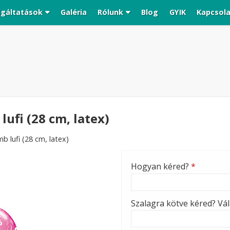
lgáltatások
Galéria
Rólunk
Blog
GYIK
Kapcsol
ufi (28 cm, latex)
 lufi (28 cm, latex)
Hogyan kéred?
*
Szalagra kötve kéred? Vála