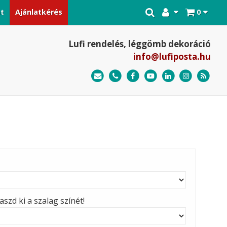
at
Ajánlatkérés
0
Lufi rendelés, léggömb dekoráció
info@lufiposta.hu
szd ki a szalag színét!