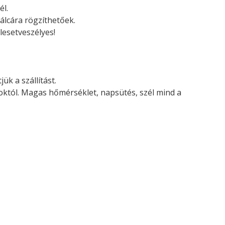
él.
álcára rögzíthetőek.
lesetveszélyes!
ük a szállítást.
soktól. Magas hőmérséklet, napsütés, szél mind a