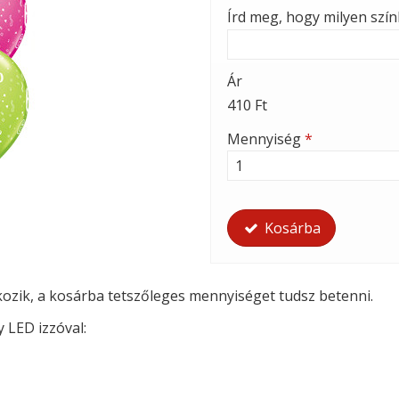
Írd meg, hogy milyen szí
Ár
410 Ft
Mennyiség
*
Kosárba
tkozik, a kosárba tetszőleges mennyiséget tudsz betenni.
y LED izzóval: