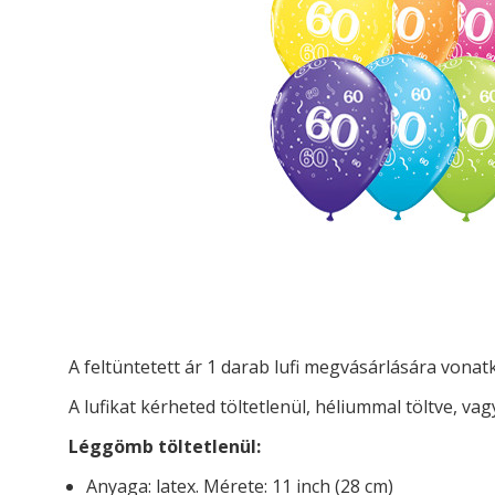
A feltüntetett ár 1 darab lufi megvásárlására vona
A lufikat kérheted t
öltetlenül, héliummal töltve, vag
Léggömb töltetlenül:
Anyaga: latex. Mérete: 11 inch (28 cm)