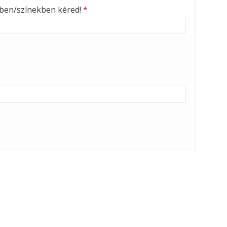
nben/színekben kéred!
*