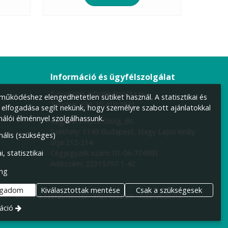
Információ és ügyfélszolgálat
E-mail cím:
info@lufiposta.hu
űködéshez elengedhetetlen sütiket használ. A statisztikai és
Telefon:
+36 30 419 2621
 elfogadása segít nekünk, hogy személyre szabott ajánlatokkal
nálói élménnyel szolgálhassunk.
Cégnév: F.I.S.H. Szolg. Bt.
Székhely:
1149 Budapest, Nagy Lajos király
nális (szükséges)
útja 212-214.
Cégjegyzék szám: 01-06-774991
i, statisztikai
Adószám: 22315797-1-42
ng
ogadom
Kiválasztottak mentése
Csak a szükségesek
re.
Elállás a szerződéstől
Impresszum
Adatvédelmi
áció