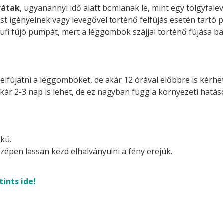
rátak
, ugyanannyi idő alatt bomlanak le, mint egy tölgyfalev
st igényelnek vagy levegővel történő felfújás esetén tartó p
ufi fújó pumpát, mert a léggömbök szájjal történő fújása ba
felfújatni a léggömböket, de akár 12 órával előbbre is kérhetj
akár 2-3 nap is lehet, de ez nagyban függ a környezeti hatá
kú.
zépen lassan kezd elhalványulni a fény erejük.
tints ide!