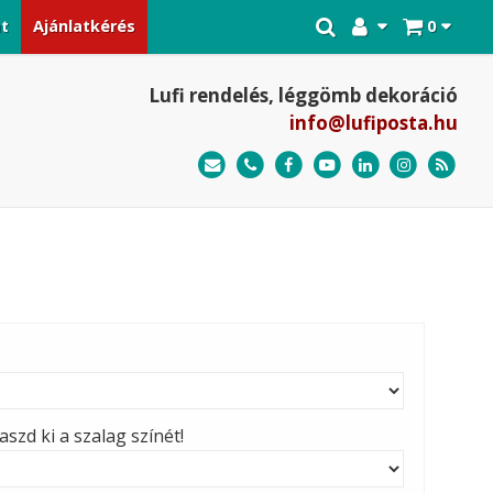
at
Ajánlatkérés
0
Lufi rendelés, léggömb dekoráció
info@lufiposta.hu
szd ki a szalag színét!