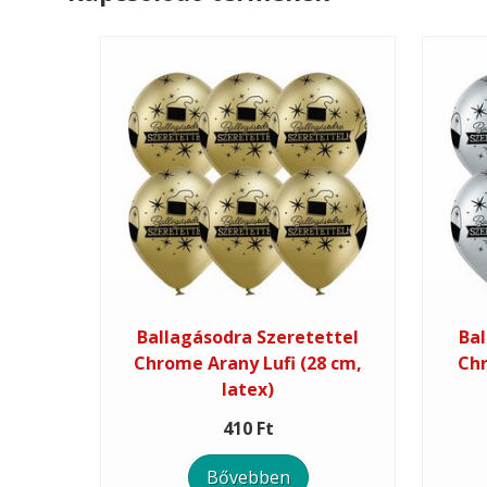
Ballagásodra Szeretettel
Bal
Chrome Arany Lufi (28 cm,
Chr
latex)
410 Ft
Bővebben