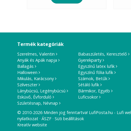
Termék kategóriák
Szerelmes, Valentin
Babaszületés, Keresztelő
Anyák és Apák napja
Gyerekparty
Ballagás
Egyszínű latex lufik
Halloween
Egyszínű fólia lufik
Mikulás, Karácsony
Számok, Betűk
Szilveszter
Sétáló lufik
Lánybúcsú, Legénybúcsú
Bármikor, Egyéb
Esküvő, Évforduló
Luficsokor
Születésnap, Névnap
© 2010-2026 Minden jog fenntartva! LufiPosta.hu - Lufi we
nyilatkozat
ÁSZF
Süti beállítások
Kreatív website