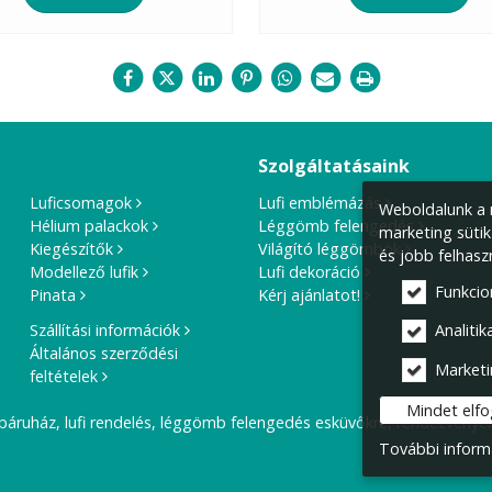
Szolgáltatásaink
Luficsomagok
Lufi emblémázás
Weboldalunk a m
Hélium palackok
Léggömb felengedés
marketing sütik
Kiegészítők
Világító léggömbök
és jobb felhasz
Modellező lufik
Lufi dekoráció
Funkcio
Pinata
Kérj ajánlatot!
Szállítási információk
Analitika
Általános szerződési
Marketi
feltételek
Mindet elf
báruház, lufi rendelés, léggömb felengedés esküvőkre, rendezvények
További inform