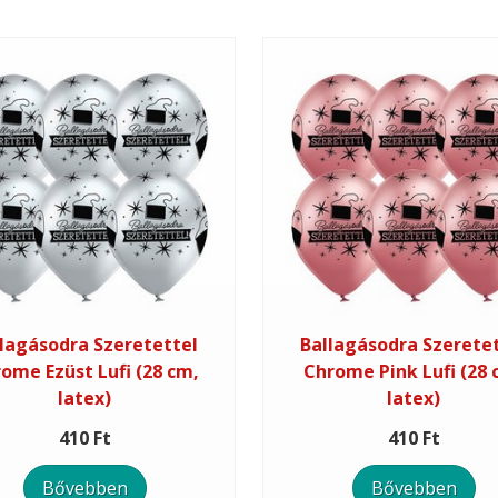
lagásodra Szeretettel
Ballagásodra Szerete
ome Ezüst Lufi (28 cm,
Chrome Pink Lufi (28 
latex)
latex)
410 Ft
410 Ft
Bővebben
Bővebben