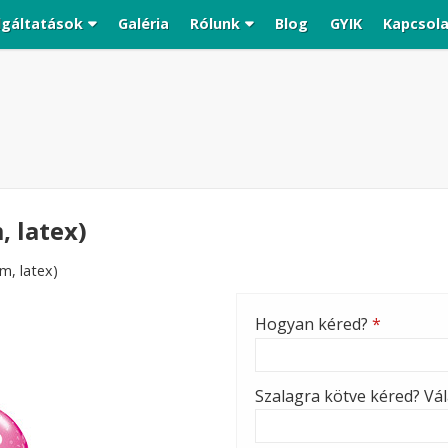
lgáltatások
Galéria
Rólunk
Blog
GYIK
Kapcsol
, latex)
cm, latex)
Hogyan kéred?
*
Szalagra kötve kéred? Vála