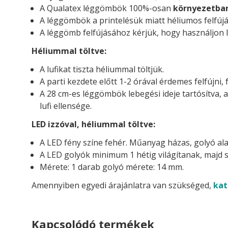
A Qualatex léggömbök 100%-osan
környezetba
A léggömbök a printelésük miatt héliumos felfújá
A léggömb felfújásához kérjük, hogy használjon l
Héliummal töltve:
A lufikat tiszta héliummal töltjük.
A parti kezdete előtt 1-2 órával érdemes felfújni, 
A 28 cm-es léggömbök lebegési ideje tartósítva, 
lufi ellensége.
LED izzóval, héliummal töltve:
A LED fény színe fehér. Műanyag házas, golyó ala
A LED golyók minimum 1 hétig világítanak, majd s
Mérete: 1 darab golyó mérete: 14 mm.
Amennyiben egyedi árajánlatra van szükséged,
kat
Kapcsolódó termékek