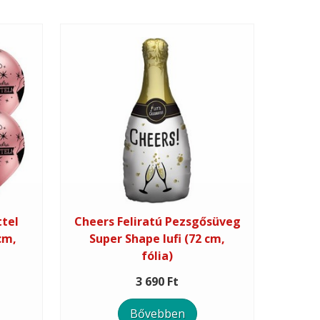
ttel
Cheers Feliratú Pezsgősüveg
cm,
Super Shape lufi (72 cm,
fólia)
3 690 Ft
Bővebben