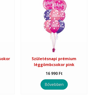
sokor
Születésnapi prémium
léggömbcsokor pink
16 990 Ft
Bővebben