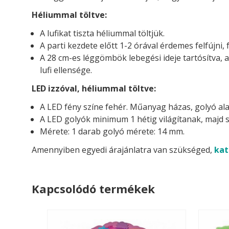
Héliummal töltve:
A lufikat tiszta héliummal töltjük.
A parti kezdete előtt 1-2 órával érdemes felfújni, 
A 28 cm-es léggömbök lebegési ideje tartósítva, 
lufi ellensége.
LED izzóval, héliummal töltve:
A LED fény színe fehér. Műanyag házas, golyó ala
A LED golyók minimum 1 hétig világítanak, majd s
Mérete: 1 darab golyó mérete: 14 mm.
Amennyiben egyedi árajánlatra van szükséged,
kat
Kapcsolódó termékek