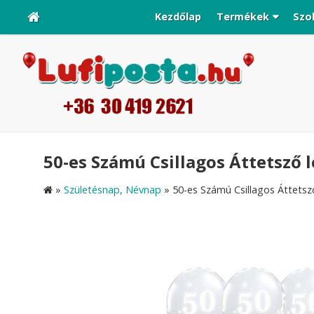
Kezdőlap
Termékek
Szo
50-es Számú Csillagos Áttetsző l
»
Születésnap, Névnap
»
50-es Számú Csillagos Áttetsző