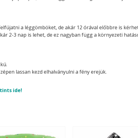
felfújatni a léggömböket, de akár 12 órával előbbre is kérhetj
akár 2-3 nap is lehet, de ez nagyban függ a környezeti hatá
kú.
zépen lassan kezd elhalványulni a fény erejük.
tints ide!