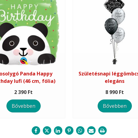
osolygó Panda Happy
Születésnapi léggömbc
thday lufi (46 cm, fólia)
elegáns
2 390 Ft
8 990 Ft
Bővebben
Bővebben