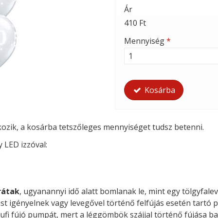
Ár
410 Ft
Mennyiség
*
Kosárba
tkozik, a kosárba tetszőleges mennyiséget tudsz betenni.
y LED izzóval:
rátak
, ugyanannyi idő alatt bomlanak le, mint egy tölgyfalev
st igényelnek vagy levegővel történő felfújás esetén tartó p
ufi fújó pumpát, mert a léggömbök szájjal történő fújása ba