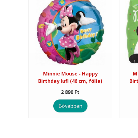
Minnie Mouse - Happy
M
Birthday lufi (46 cm, fólia)
Bir
2 890 Ft
Bővebben