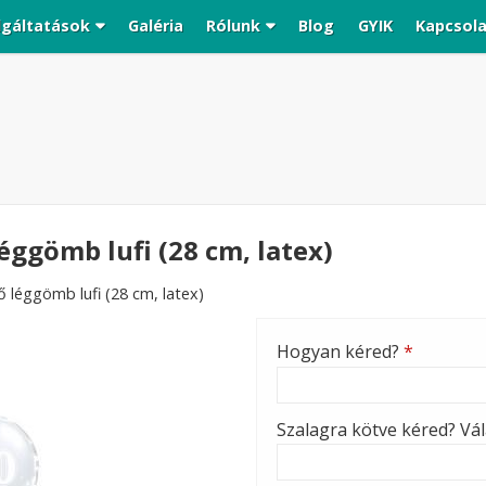
lgáltatások
Galéria
Rólunk
Blog
GYIK
Kapcsol
éggömb lufi (28 cm, latex)
 léggömb lufi (28 cm, latex)
Hogyan kéred?
*
Szalagra kötve kéred? Vála