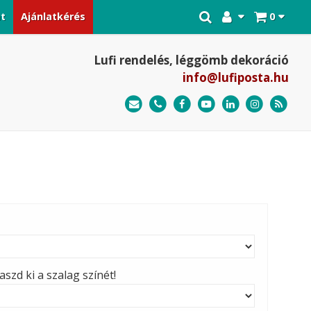
at
Ajánlatkérés
0
Lufi rendelés, léggömb dekoráció
info@lufiposta.hu
szd ki a szalag színét!