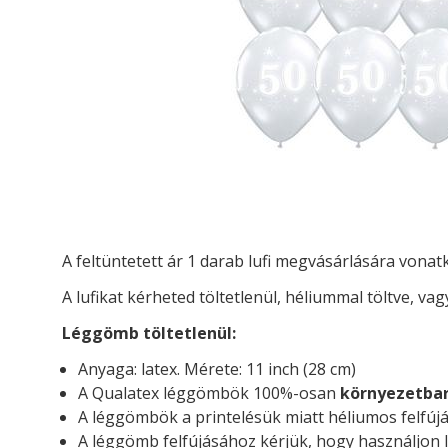
A feltüntetett ár 1 darab lufi megvásárlására vona
A lufikat kérheted t
öltetlenül, héliummal töltve, vag
Léggömb töltetlenül:
Anyaga: latex. Mérete: 11 inch (28 cm)
A Qualatex léggömbök 100%-osan
környezetba
A léggömbök a printelésük miatt héliumos felfújá
A léggömb felfújásához kérjük, hogy használjon l