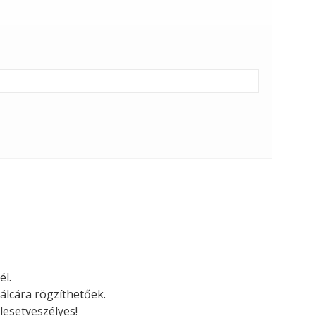
él.
álcára rögzíthetőek.
lesetveszélyes!