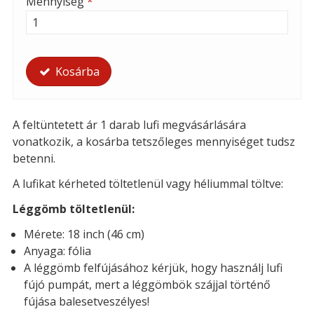
Mennyiség
*
Kosárba
A feltüntetett ár 1 darab lufi megvásárlására
vonatkozik, a kosárba tetszőleges mennyiséget tudsz
betenni.
A lufikat kérheted töltetlenül vagy héliummal töltve:
Léggömb töltetlenül:
Mérete: 18 inch (46 cm)
Anyaga: fólia
A léggömb felfújásához kérjük, hogy használj lufi
fújó pumpát, mert a léggömbök szájjal történő
fújása balesetveszélyes!