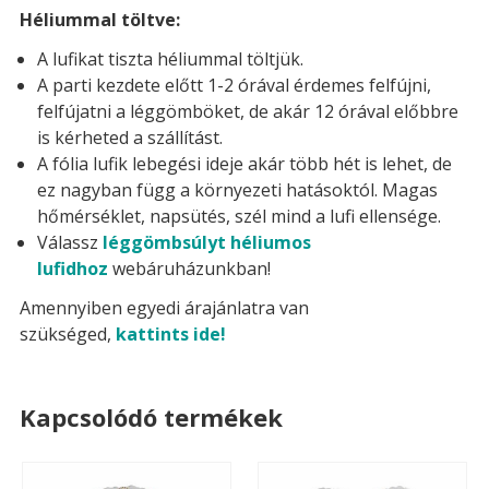
Héliummal töltve:
A lufikat tiszta héliummal töltjük.
A parti kezdete előtt 1-2 órával érdemes felfújni,
felfújatni a léggömböket, de akár 12 órával előbbre
is kérheted a szállítást.
A fólia lufik lebegési ideje akár több hét is lehet, de
ez nagyban függ a környezeti hatásoktól. Magas
hőmérséklet, napsütés, szél mind a lufi ellensége.
Válassz
léggömbsúlyt héliumos
lufidhoz
webáruházunkban!
Amennyiben egyedi árajánlatra van
szükséged,
kattints ide!
Kapcsolódó termékek