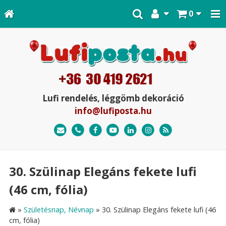
0
Lufi rendelés, léggömb dekoráció
info@lufiposta.hu
30. Szülinap Elegáns fekete lufi
(46 cm, fólia)
»
Születésnap, Névnap
»
30. Szülinap Elegáns fekete lufi (46
cm, fólia)