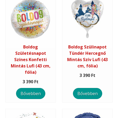
Boldog
Boldog Szülinapot
Születésnapot
Tündér Hercegnő
Színes Konfetti
Mintás Szív Lufi (43
Mintás Lufi (43 cm,
cm, fólia)
fólia)
3 390 Ft
3 390 Ft
Bővebben
Bővebben