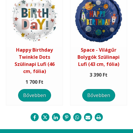
Happy Birthday
Space - Világűr
Twinkle Dots
Bolygók Szülinapi
Szülinapi Lufi (46
Lufi (43 cm, fólia)
cm, fólia)
3 390 Ft
1 700 Ft
Bővebben
Bővebben