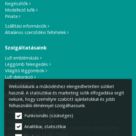
Kiegészítők
Modellező lufik
Pinata
Szállítási információk
Általános szerződési feltételek
Szolgáltatásaink
Lufi emblémázás
Léggömb felengedés
Világító léggömbök
Lufi dekoráció
Kérj ajánlatot!
Weboldalunk a működéshez elengedhetetlen sütiket
használ. A statisztikai és marketing sütik elfogadása segít
Információ és ügyfélszolgálat
nekünk, hogy személyre szabott ajánlatokkal és jobb
E-mail cím:
info@lufiposta.hu
felhasználói élménnyel szolgálhassunk.
Telefon:
+36 30 419 2621
Funkcionális (szükséges)
Cégnév: F.I.S.H. Szolg. Bt.
Analitikai, statisztikai
Székhely:
1149 Budapest, Nagy Lajos király útja 212-214.
Cégjegyzék szám: 01-06-774991