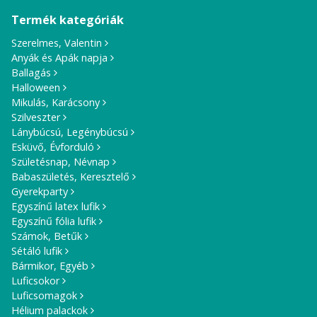
Termék kategóriák
Szerelmes, Valentin
Anyák és Apák napja
Ballagás
Halloween
Mikulás, Karácsony
Szilveszter
Lánybúcsú, Legénybúcsú
Esküvő, Évforduló
Születésnap, Névnap
Babaszületés, Keresztelő
Gyerekparty
Egyszínű latex lufik
Egyszínű fólia lufik
Számok, Betűk
Sétáló lufik
Bármikor, Egyéb
Luficsokor
Luficsomagok
Hélium palackok