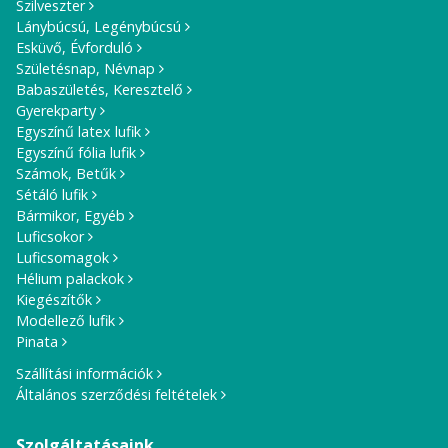
Szilveszter
Lánybúcsú, Legénybúcsú
Esküvő, Évforduló
Születésnap, Névnap
Babaszületés, Keresztelő
Gyerekparty
Egyszínű latex lufik
Egyszínű fólia lufik
Számok, Betűk
Sétáló lufik
Bármikor, Egyéb
Luficsokor
Luficsomagok
Hélium palackok
Kiegészítők
Modellező lufik
Pinata
Szállítási információk
Általános szerződési feltételek
Szolgáltatásaink