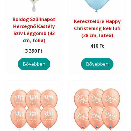
Boldog Szülinapot
Keresztelőre Happy
Hercegnő Kastély
Christening kék lufi
Szív Léggömb (43
(28 cm, latex)
cm, fólia)
410 Ft
3 390 Ft
Bővebben
Bővebben