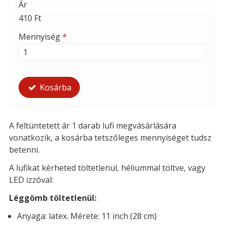
Ár
410 Ft
Mennyiség
*
Kosárba
A feltüntetett ár 1 darab lufi megvásárlására
vonatkozik, a kosárba tetszőleges mennyiséget tudsz
betenni.
A lufikat kérheted t
öltetlenül, héliummal töltve, vagy
LED izzóval:
Léggömb töltetlenül:
Anyaga: latex. Mérete: 11 inch (28 cm)