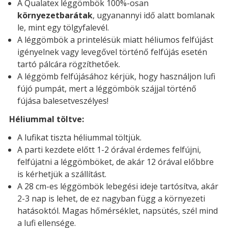
A Qualatex léggömbök 100%-osan
környezetbarátak
, ugyanannyi idő alatt bomlanak
le, mint egy tölgyfalevél.
A léggömbök a printelésük miatt héliumos felfújást
igényelnek vagy levegővel történő felfújás esetén
tartó pálcára rögzíthetőek.
A léggömb felfújásához kérjük, hogy használjon lufi
fújó pumpát, mert a léggömbök szájjal történő
fújása balesetveszélyes!
Héliummal töltve:
A lufikat tiszta héliummal töltjük.
A parti kezdete előtt 1-2 órával érdemes felfújni,
felfújatni a léggömböket, de akár 12 órával előbbre
is kérhetjük a szállítást.
A 28 cm-es léggömbök lebegési ideje tartósítva, akár
2-3 nap is lehet, de ez nagyban függ a környezeti
hatásoktól. Magas hőmérséklet, napsütés, szél mind
a lufi ellensége.