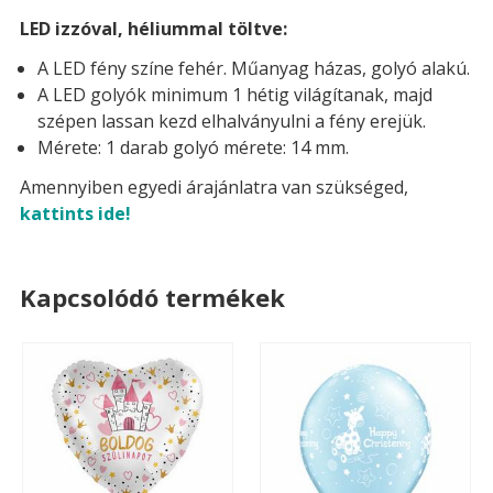
LED izzóval, héliummal töltve:
A LED fény színe fehér. Műanyag házas, golyó alakú.
A LED golyók minimum 1 hétig világítanak, majd
szépen lassan kezd elhalványulni a fény erejük.
Mérete: 1 darab golyó mérete: 14 mm.
Amennyiben egyedi árajánlatra van szükséged,
kattints ide!
Kapcsolódó termékek