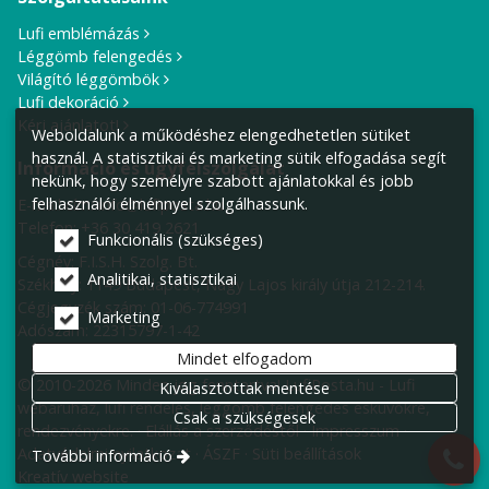
Lufi emblémázás
Léggömb felengedés
Világító léggömbök
Lufi dekoráció
Kérj ajánlatot!
Weboldalunk a működéshez elengedhetetlen sütiket
használ. A statisztikai és marketing sütik elfogadása segít
Információ és ügyfélszolgálat
nekünk, hogy személyre szabott ajánlatokkal és jobb
felhasználói élménnyel szolgálhassunk.
E-mail cím:
info@lufiposta.hu
Telefon:
+36 30 419 2621
Funkcionális (szükséges)
Cégnév: F.I.S.H. Szolg. Bt.
Analitikai, statisztikai
Székhely:
1149 Budapest, Nagy Lajos király útja 212-214.
Cégjegyzék szám: 01-06-774991
Marketing
Adószám: 22315797-1-42
Mindet elfogadom
© 2010-2026 Minden jog fenntartva! LufiPosta.hu - Lufi
Kiválasztottak mentése
webáruház, lufi rendelés, léggömb felengedés esküvőkre,
Csak a szükségesek
rendezvényekre.
Elállás a szerződéstől
Impresszum
Adatvédelmi nyilatkozat
ÁSZF
Süti beállítások
További információ
Kreatív website