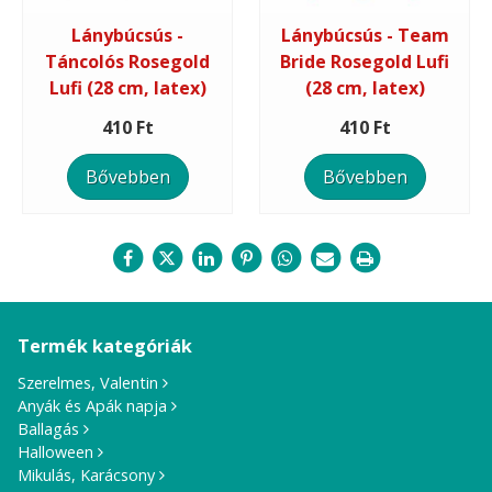
Lánybúcsús -
Lánybúcsús - Team
Táncolós Rosegold
Bride Rosegold Lufi
Lufi (28 cm, latex)
(28 cm, latex)
410 Ft
410 Ft
Bővebben
Bővebben
Termék kategóriák
Szerelmes, Valentin
Anyák és Apák napja
Ballagás
Halloween
Mikulás, Karácsony