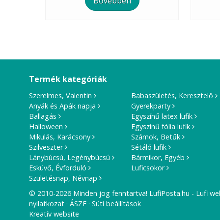
Bővebben
Termék kategóriák
Szerelmes, Valentin
Babaszületés, Keresztelő
Anyák és Apák napja
Gyerekparty
Ballagás
Egyszínű latex lufik
Halloween
Egyszínű fólia lufik
Mikulás, Karácsony
Számok, Betűk
Szilveszter
Sétáló lufik
Lánybúcsú, Legénybúcsú
Bármikor, Egyéb
Esküvő, Évforduló
Luficsokor
Születésnap, Névnap
© 2010-2026 Minden jog fenntartva! LufiPosta.hu - Lufi we
nyilatkozat
ÁSZF
Süti beállítások
Kreatív website