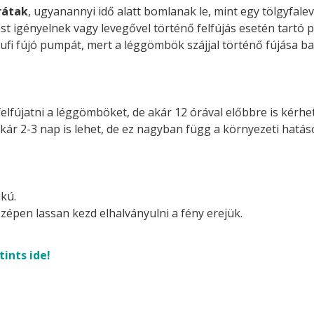
rátak
, ugyanannyi idő alatt bomlanak le, mint egy tölgyfalev
st igényelnek vagy levegővel történő felfújás esetén tartó p
ufi fújó pumpát, mert a léggömbök szájjal történő fújása ba
felfújatni a léggömböket, de akár 12 órával előbbre is kérhetj
akár 2-3 nap is lehet, de ez nagyban függ a környezeti hatá
kú.
zépen lassan kezd elhalványulni a fény erejük.
tints ide!