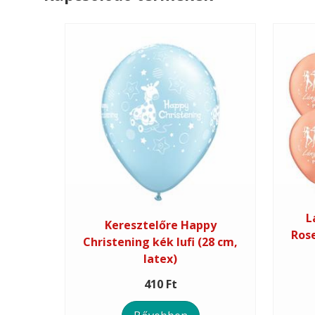
L
Keresztelőre Happy
Rose
Christening kék lufi (28 cm,
latex)
410 Ft