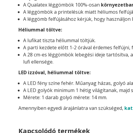
A Qualatex léggömbök 100%-osan
környezetba
A léggömbök a printelésük miatt héliumos felfújá
A léggömb felfújásához kérjük, hogy használjon l
Héliummal töltve:
A lufikat tiszta héliummal töltjük.
A parti kezdete előtt 1-2 órával érdemes felfújni, 
A 28 cm-es léggömbök lebegési ideje tartósítva, 
lufi ellensége.
LED izzóval, héliummal töltve:
A LED fény színe fehér. Műanyag házas, golyó ala
A LED golyók minimum 1 hétig világítanak, majd s
Mérete: 1 darab golyó mérete: 14 mm.
Amennyiben egyedi árajánlatra van szükséged,
kat
Kapcsolódó termékek