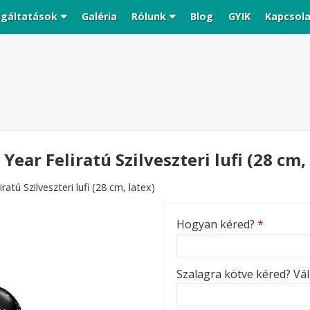
lgáltatások
Galéria
Rólunk
Blog
GYIK
Kapcsol
ear Feliratú Szilveszteri lufi (28 cm, 
tú Szilveszteri lufi (28 cm, latex)
Hogyan kéred?
*
Szalagra kötve kéred? Vála