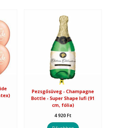
ide
Pezsgősüveg - Champagne
atex)
Bottle - Super Shape lufi (91
cm, fólia)
4 920 Ft