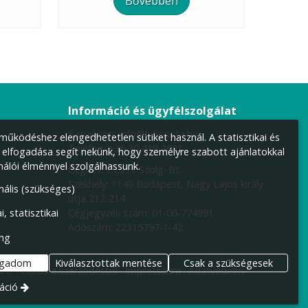
Bővebben
Információ és ügyfélszolgálat
E-mail cím:
info@lufiposta.hu
űködéshez elengedhetetlen sütiket használ. A statisztikai és
Telefon:
+36 30 419 2621
 elfogadása segít nekünk, hogy személyre szabott ajánlatokkal
nálói élménnyel szolgálhassunk.
Cégnév: F.I.S.H. Szolg. Bt.
Székhely:
1149 Budapest, Nagy Lajos király
nális (szükséges)
útja 212-214.
Cégjegyzék szám: 01-06-774991
i, statisztikai
Adószám: 22315797-1-42
ng
ogadom
Kiválasztottak mentése
Csak a szükségesek
re.
Elállás a szerződéstől
Impresszum
Adatvédelmi
áció