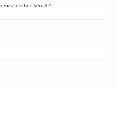
nben/színekben kéred!
*