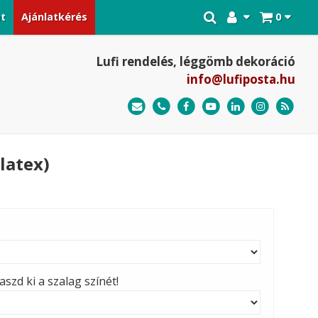
at
Ajánlatkérés
0
Lufi rendelés, léggömb dekoráció
info@lufiposta.hu
latex)
szd ki a szalag színét!