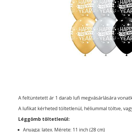
A feltüntetett ár 1 darab lufi megvásárlására vona
A lufikat kérheted t
öltetlenül, héliummal töltve, vag
Léggömb töltetlenül:
Anyaga: latex. Mérete: 11 inch (28 cm)