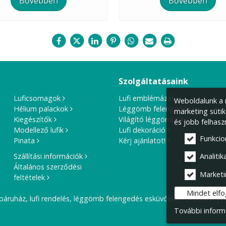
Bővebben
Bővebben
Szolgáltatásaink
Luficsomagok
Lufi emblémázás
Weboldalunk a m
Hélium palackok
Léggömb felengedés
marketing sütik
Kiegészítők
Világító léggömbök
és jobb felhasz
Modellező lufik
Lufi dekoráció
Funkcio
Pinata
Kérj ajánlatot!
Szállítási információk
Analitika
Általános szerződési
Marketi
feltételek
Mindet elf
báruház, lufi rendelés, léggömb felengedés esküvőkre, rendezvények
További inform