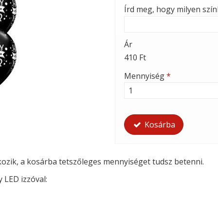
Írd meg, hogy milyen szí
Ár
410 Ft
Mennyiség
*
Kosárba
tkozik, a kosárba tetszőleges mennyiséget tudsz betenni.
y LED izzóval: