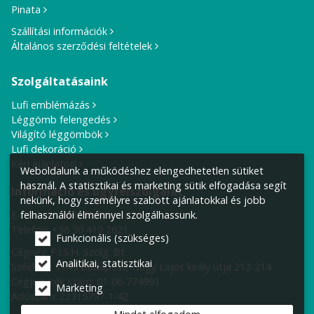
Pinata
Szállítási információk
Általános szerződési feltételek
Szolgáltatásaink
Lufi emblémázás
Léggömb felengedés
Világító léggömbök
Lufi dekoráció
Kérj ajánlatot!
Weboldalunk a működéshez elengedhetetlen sütiket
használ. A statisztikai és marketing sütik elfogadása segít
Információ és ügyfélszolgálat
nekünk, hogy személyre szabott ajánlatokkal és jobb
felhasználói élménnyel szolgálhassunk.
E-mail cím:
info@lufiposta.hu
Telefon:
+36 30 419 2621
Funkcionális (szükséges)
Cégnév: F.I.S.H. Szolg. Bt.
Analitikai, statisztikai
Székhely:
1149 Budapest, Nagy Lajos király útja 212-214.
Cégjegyzék szám: 01-06-774991
Marketing
Adószám: 22315797-1-42