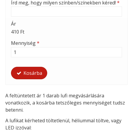
Írd meg, hogy milyen színben/színekben kéred!
*
Ár
410 Ft
Mennyiség
*
Kosárba
A feltüntetett ár 1 darab lufi megvásárlására
vonatkozik, a kosárba tetszőleges mennyiséget tudsz
betenni.
A lufikat kérheted t
öltetlenül, héliummal töltve, vagy
LED izzóval: