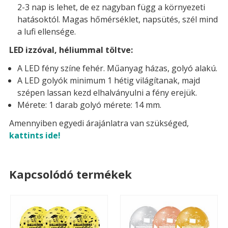
2-3 nap is lehet, de ez nagyban függ a környezeti
hatásoktól. Magas hőmérséklet, napsütés, szél mind
a lufi ellensége.
LED izzóval, héliummal töltve:
A LED fény színe fehér. Műanyag házas, golyó alakú.
A LED golyók minimum 1 hétig világítanak, majd
szépen lassan kezd elhalványulni a fény erejük.
Mérete: 1 darab golyó mérete: 14 mm.
Amennyiben egyedi árajánlatra van szükséged,
kattints ide!
Kapcsolódó termékek