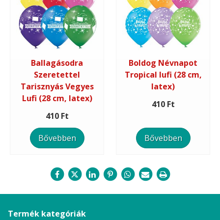
Ballagásodra
Boldog Névnapot
Szeretettel
Tropical lufi (28 cm,
Tarisznyás Vegyes
latex)
Lufi (28 cm, latex)
410 Ft
410 Ft
Bővebben
Bővebben
Termék kategóriák