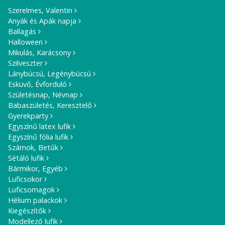
Szerelmes, Valentin
Anyák és Apák napja
Ballagás
Halloween
Mikulás, Karácsony
Szilveszter
Lánybúcsú, Legénybúcsú
Esküvő, Évforduló
Születésnap, Névnap
Babaszületés, Keresztelő
Gyerekparty
Egyszínű latex lufik
Egyszínű fólia lufik
Számok, Betűk
Sétáló lufik
Bármikor, Egyéb
Luficsokor
Luficsomagok
Hélium palackok
Kiegészítők
Modellező lufik