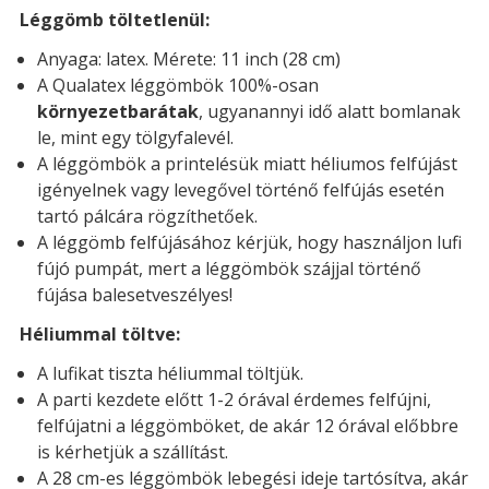
Léggömb töltetlenül:
Anyaga: latex. Mérete: 11 inch (28 cm)
A Qualatex léggömbök 100%-osan
környezetbarátak
, ugyanannyi idő alatt bomlanak
le, mint egy tölgyfalevél.
A léggömbök a printelésük miatt héliumos felfújást
igényelnek vagy levegővel történő felfújás esetén
tartó pálcára rögzíthetőek.
A léggömb felfújásához kérjük, hogy használjon lufi
fújó pumpát, mert a léggömbök szájjal történő
fújása balesetveszélyes!
Héliummal töltve:
A lufikat tiszta héliummal töltjük.
A parti kezdete előtt 1-2 órával érdemes felfújni,
felfújatni a léggömböket, de akár 12 órával előbbre
is kérhetjük a szállítást.
A 28 cm-es léggömbök lebegési ideje tartósítva, akár