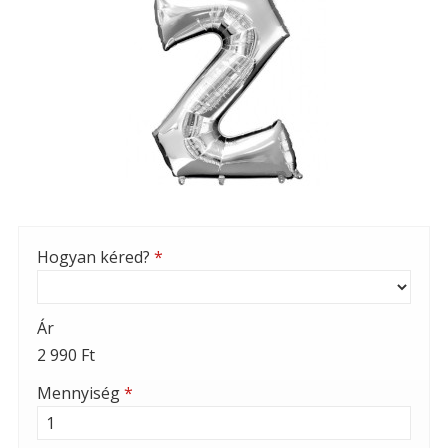
Hogyan kéred?
*
Ár
2 990 Ft
Mennyiség
*