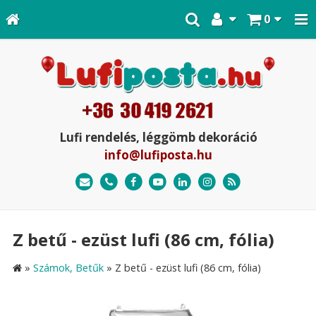
0
Lufi rendelés, léggömb dekoráció
info@lufiposta.hu
Z betű - ezüst lufi (86 cm, fólia)
»
Számok, Betűk
»
Z betű - ezüst lufi (86 cm, fólia)