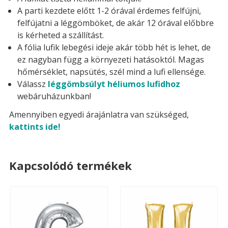
A parti kezdete előtt 1-2 órával érdemes felfújni,
felfújatni a léggömböket, de akár 12 órával előbbre
is kérheted a szállítást.
A fólia lufik lebegési ideje akár több hét is lehet, de
ez nagyban függ a környezeti hatásoktól. Magas
hőmérséklet, napsütés, szél mind a lufi ellensége.
Válassz
léggömbsúlyt héliumos lufidhoz
webáruházunkban!
Amennyiben egyedi árajánlatra van szükséged,
kattints ide!
Kapcsolódó termékek