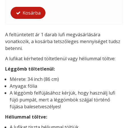
Kosárba
A feltüntetett ár 1 darab lufi megvásárlására
vonatkozik, a kosárba tetszőleges mennyiséget tudsz
betenni.
A lufikat kérheted t
öltetlenül vagy héliummal töltve:
Léggömb töltetlenül:
Mérete: 34 inch (86 cm)
Anyaga: fólia
A léggömb felfújásához kérjük, hogy használj lufi
fújó pumpát, mert a léggömbök szájjal történő
fújása balesetveszélyes!
Héliummal töltve:
A lufikat tiszta héliummal töltjük.