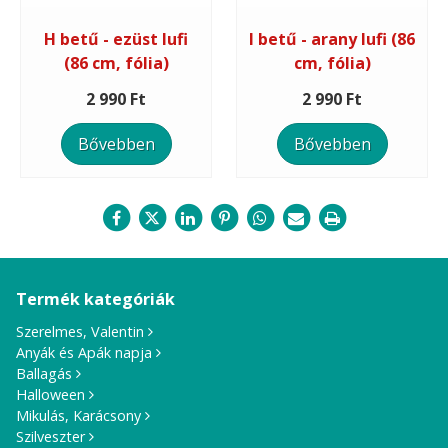
H betű - ezüst lufi
I betű - arany lufi (86
(86 cm, fólia)
cm, fólia)
2 990 Ft
2 990 Ft
Bővebben
Bővebben
Termék kategóriák
Szerelmes, Valentin
Anyák és Apák napja
Ballagás
Halloween
Mikulás, Karácsony
Szilveszter