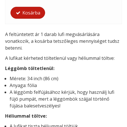
Kosárba
A feltüntetett ár 1 darab lufi megvásárlására
vonatkozik, a kosárba tetszőleges mennyiséget tudsz
betenni.
A lufikat kérheted t
öltetlenül vagy héliummal töltve:
Léggömb töltetlenül:
Mérete: 34 inch (86 cm)
Anyaga: fólia
A léggömb felfújásához kérjük, hogy használj lufi
fújó pumpát, mert a léggömbök szájjal történő
fújása balesetveszélyes!
Héliummal töltve:
A lufikat tiszta héliummal töltjük.