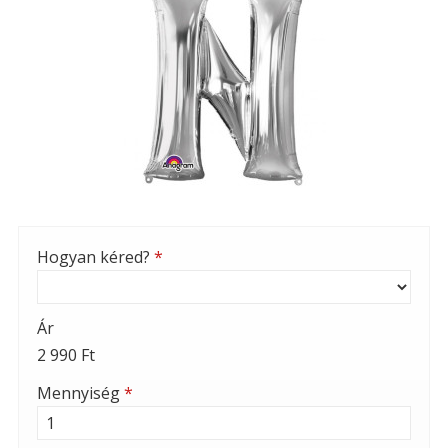
Hogyan kéred?
*
Ár
2 990 Ft
Mennyiség
*