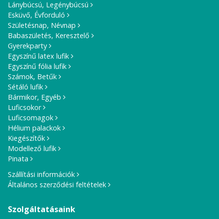
Lánybúcsú, Legénybúcsú
Esküvő, Évforduló
Születésnap, Névnap
Babaszületés, Keresztelő
Gyerekparty
Egyszínű latex lufik
Egyszínű fólia lufik
Számok, Betűk
Sétáló lufik
Bármikor, Egyéb
Luficsokor
Luficsomagok
Hélium palackok
Kiegészítők
Modellező lufik
Pinata
Szállítási információk
Általános szerződési feltételek
Szolgáltatásaink