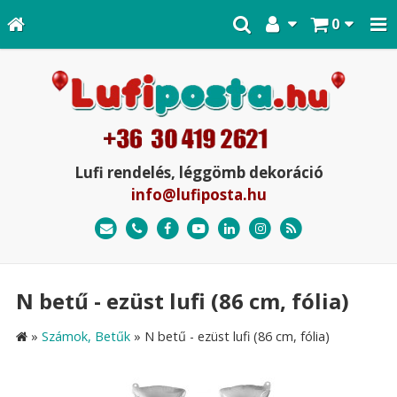
0
Lufi rendelés, léggömb dekoráció
info@lufiposta.hu
N betű - ezüst lufi (86 cm, fólia)
»
Számok, Betűk
»
N betű - ezüst lufi (86 cm, fólia)