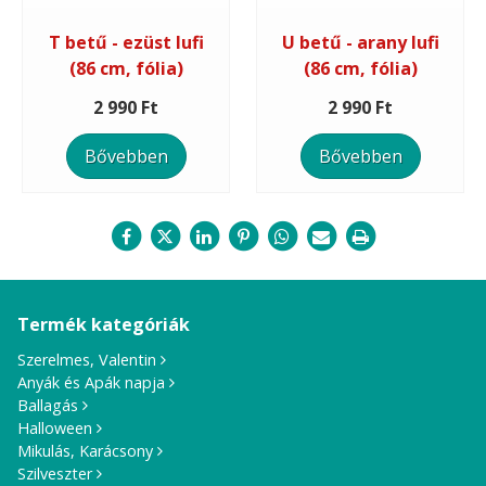
T betű - ezüst lufi
U betű - arany lufi
(86 cm, fólia)
(86 cm, fólia)
2 990 Ft
2 990 Ft
Bővebben
Bővebben
Termék kategóriák
Szerelmes, Valentin
Anyák és Apák napja
Ballagás
Halloween
Mikulás, Karácsony
Szilveszter