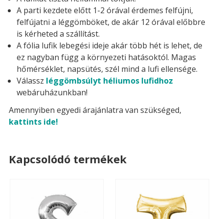
A parti kezdete előtt 1-2 órával érdemes felfújni,
felfújatni a léggömböket, de akár 12 órával előbbre
is kérheted a szállítást.
A fólia lufik lebegési ideje akár több hét is lehet, de
ez nagyban függ a környezeti hatásoktól. Magas
hőmérséklet, napsütés, szél mind a lufi ellensége.
Válassz
léggömbsúlyt héliumos lufidhoz
webáruházunkban!
Amennyiben egyedi árajánlatra van szükséged,
kattints ide!
Kapcsolódó termékek