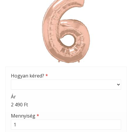
Hogyan kéred?
*
Ár
2 490 Ft
Mennyiség
*