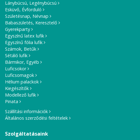
Lánybúcsú, Legénybúcsú
Esküvő, Évforduló
Születésnap, Névnap
Babaszületés, Keresztelő
Gyerekparty
Egyszínű latex lufik
Egyszínű fólia lufik
Számok, Betűk
Sétáló lufik
Bármikor, Egyéb
Luficsokor
Luficsomagok
Hélium palackok
Kiegészítők
Modellező lufik
Pinata
Szállítási információk
Általános szerződési feltételek
Szolgáltatásaink