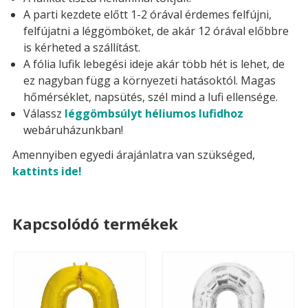
A parti kezdete előtt 1-2 órával érdemes felfújni,
felfújatni a léggömböket, de akár 12 órával előbbre
is kérheted a szállítást.
A fólia lufik lebegési ideje akár több hét is lehet, de
ez nagyban függ a környezeti hatásoktól. Magas
hőmérséklet, napsütés, szél mind a lufi ellensége.
Válassz
léggömbsúlyt héliumos lufidhoz
webáruházunkban!
Amennyiben egyedi árajánlatra van szükséged,
kattints ide!
Kapcsolódó termékek