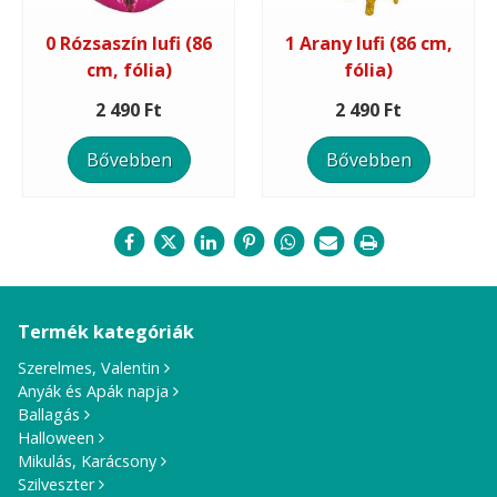
0 Rózsaszín lufi (86
1 Arany lufi (86 cm,
cm, fólia)
fólia)
2 490 Ft
2 490 Ft
Bővebben
Bővebben
Termék kategóriák
Szerelmes, Valentin
Anyák és Apák napja
Ballagás
Halloween
Mikulás, Karácsony
Szilveszter