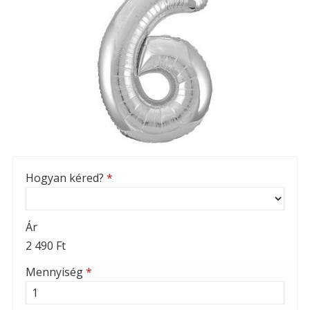
Hogyan kéred?
*
Ár
2 490 Ft
Mennyiség
*