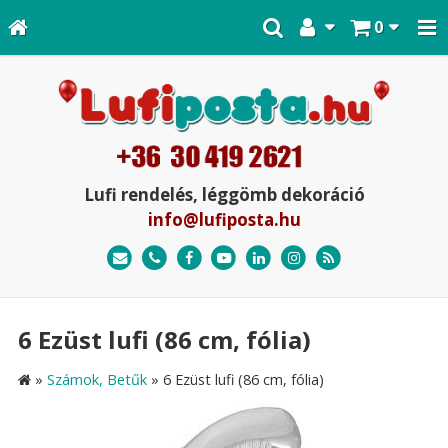
0
Lufi rendelés, léggömb dekoráció
info@lufiposta.hu
6 Ezüst lufi (86 cm, fólia)
»
Számok, Betűk
»
6 Ezüst lufi (86 cm, fólia)