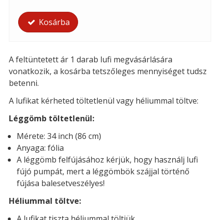
Kosárba
A feltüntetett ár 1 darab lufi megvásárlására
vonatkozik, a kosárba tetszőleges mennyiséget tudsz
betenni.
A lufikat kérheted t
öltetlenül vagy héliummal töltve:
Léggömb töltetlenül:
Mérete: 34 inch (86 cm)
Anyaga: fólia
A léggömb felfújásához kérjük, hogy használj lufi
fújó pumpát, mert a léggömbök szájjal történő
fújása balesetveszélyes!
Héliummal töltve:
A lufikat tiszta héliummal töltjük.