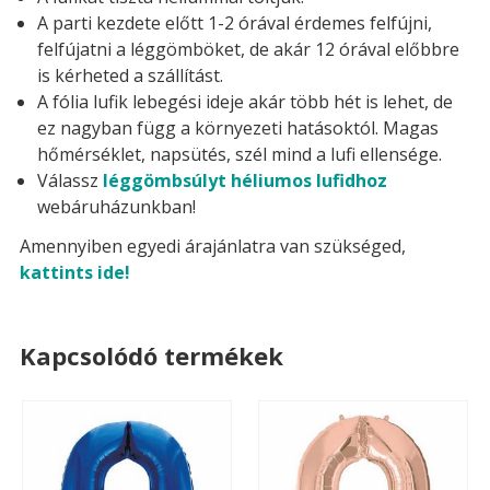
A parti kezdete előtt 1-2 órával érdemes felfújni,
felfújatni a léggömböket, de akár 12 órával előbbre
is kérheted a szállítást.
A fólia lufik lebegési ideje akár több hét is lehet, de
ez nagyban függ a környezeti hatásoktól. Magas
hőmérséklet, napsütés, szél mind a lufi ellensége.
Válassz
léggömbsúlyt héliumos lufidhoz
webáruházunkban!
Amennyiben egyedi árajánlatra van szükséged,
kattints ide!
Kapcsolódó termékek