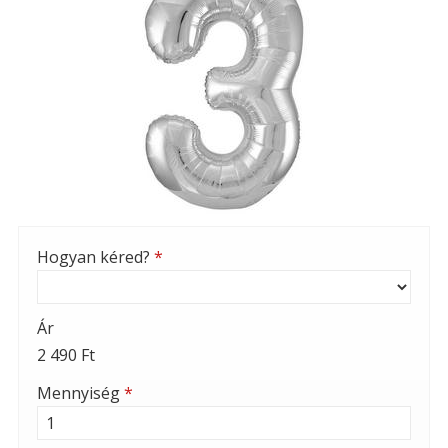
Hogyan kéred?
*
Ár
2 490 Ft
Mennyiség
*