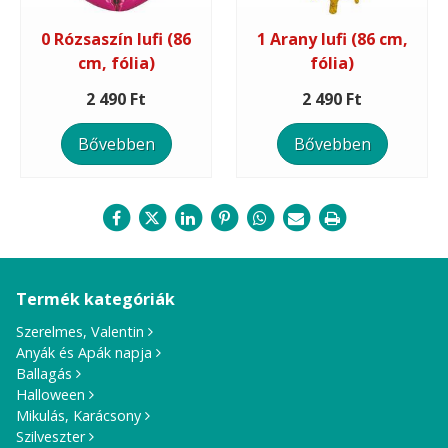
0 Rózsaszín lufi (86
1 Arany lufi (86 cm,
cm, fólia)
fólia)
2 490 Ft
2 490 Ft
Bővebben
Bővebben
Termék kategóriák
Szerelmes, Valentin
Anyák és Apák napja
Ballagás
Halloween
Mikulás, Karácsony
Szilveszter