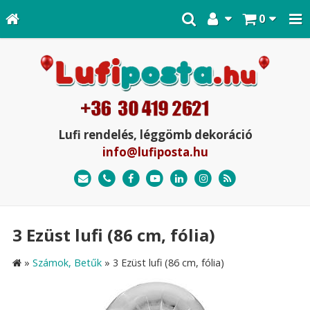
0
Lufi rendelés, léggömb dekoráció
info@lufiposta.hu
3 Ezüst lufi (86 cm, fólia)
»
Számok, Betűk
»
3 Ezüst lufi (86 cm, fólia)