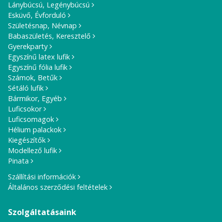
Lánybúcsú, Legénybúcsú
Esküvő, Évforduló
Születésnap, Névnap
Babaszületés, Keresztelő
Gyerekparty
Egyszínű latex lufik
Egyszínű fólia lufik
Számok, Betűk
Sétáló lufik
Bármikor, Egyéb
Luficsokor
Luficsomagok
Hélium palackok
Kiegészítők
Modellező lufik
Pinata
Szállítási információk
Általános szerződési feltételek
Szolgáltatásaink