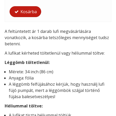
Kosárba
A feltüntetett ár 1 darab lufi megvásárlására
vonatkozik, a kosárba tetszőleges mennyiséget tudsz
betenni.
A lufikat kérheted t
öltetlenül vagy héliummal töltve:
Léggömb töltetlenül:
Mérete: 34 inch (86 cm)
Anyaga: fólia
A léggömb felfújásához kérjük, hogy használj lufi
fújó pumpát, mert a léggömbök szájjal történő
fújása balesetveszélyes!
Héliummal töltve:
A lufikat tiszta héliummal töltjük.