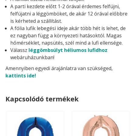
A parti kezdete előtt 1-2 órával érdemes felfújni,
felfújatni a léggömböket, de akár 12 órával előbbre
is kérheted a szállítást.
A fólia lufik lebegési ideje akár több hét is lehet, de
ez nagyban függ a környezeti hatásoktól. Magas
hőmérséklet, napsütés, szél mind a lufi ellensége.
Válassz
léggömbsúlyt héliumos lufidhoz
webáruházunkban!
Amennyiben egyedi árajánlatra van szükséged,
kattints ide!
Kapcsolódó termékek