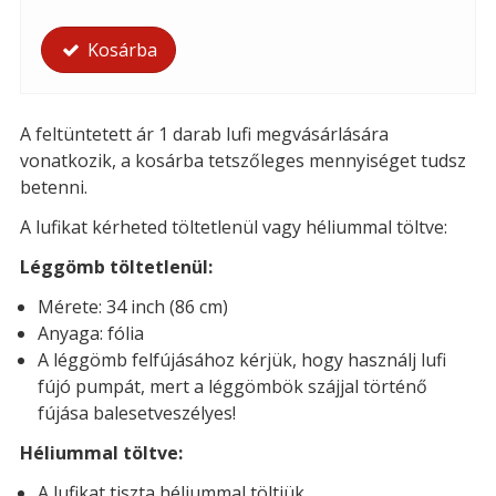
Kosárba
A feltüntetett ár 1 darab lufi megvásárlására
vonatkozik, a kosárba tetszőleges mennyiséget tudsz
betenni.
A lufikat kérheted t
öltetlenül vagy héliummal töltve:
Léggömb töltetlenül:
Mérete: 34 inch (86 cm)
Anyaga: fólia
A léggömb felfújásához kérjük, hogy használj lufi
fújó pumpát, mert a léggömbök szájjal történő
fújása balesetveszélyes!
Héliummal töltve:
A lufikat tiszta héliummal töltjük.