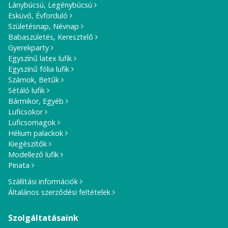
Lánybúcsú, Legénybúcsú
Esküvő, Évforduló
Születésnap, Névnap
Babaszületés, Keresztelő
Gyerekparty
Egyszínű latex lufik
Egyszínű fólia lufik
Számok, Betűk
Sétáló lufik
Bármikor, Egyéb
Luficsokor
Luficsomagok
Hélium palackok
Kiegészítők
Modellező lufik
Pinata
Szállítási információk
Általános szerződési feltételek
Szolgáltatásaink