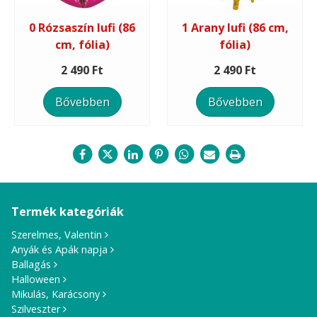
0 Rózsaszín lufi (86
1 Arany lufi (86 cm,
cm, fólia)
fólia)
2 490 Ft
2 490 Ft
Bővebben
Bővebben
Termék kategóriák
Szerelmes, Valentin
Anyák és Apák napja
Ballagás
Halloween
Mikulás, Karácsony
Szilveszter