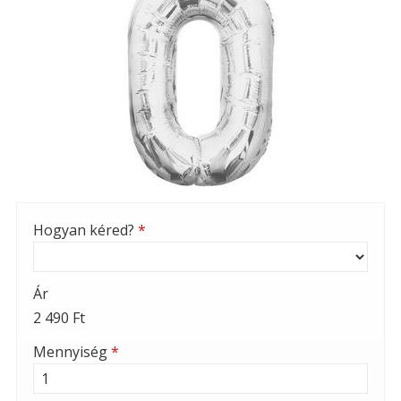
Hogyan kéred?
*
Ár
2 490 Ft
Mennyiség
*