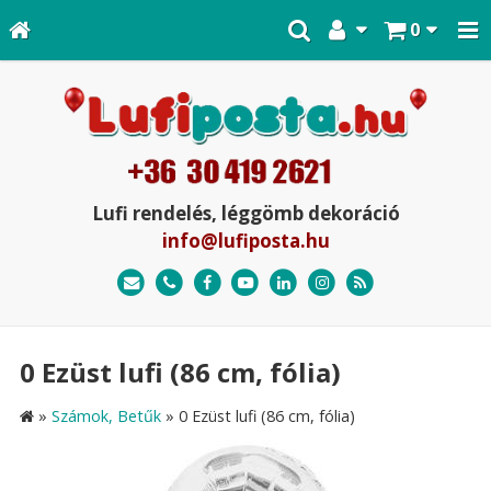
0
Lufi rendelés, léggömb dekoráció
info@lufiposta.hu
0 Ezüst lufi (86 cm, fólia)
»
Számok, Betűk
»
0 Ezüst lufi (86 cm, fólia)