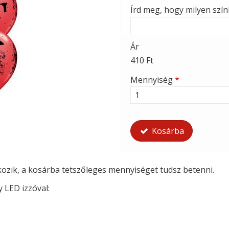
Írd meg, hogy milyen szí
Ár
410 Ft
Mennyiség
*
Kosárba
tkozik, a kosárba tetszőleges mennyiséget tudsz betenni.
y LED izzóval: