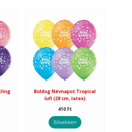
ling
Boldog Névnapot Tropical
lufi (28 cm, latex)
410 Ft
Bővebben