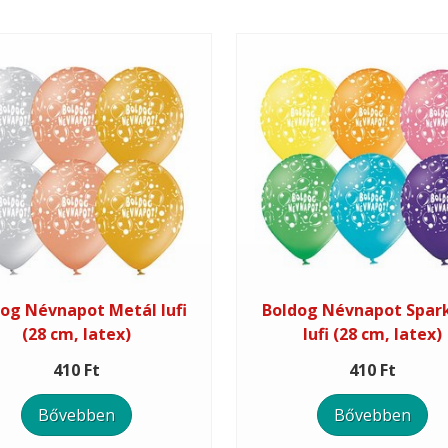
og Névnapot Metál lufi
Boldog Névnapot Spark
(28 cm, latex)
lufi (28 cm, latex)
410 Ft
410 Ft
Bővebben
Bővebben