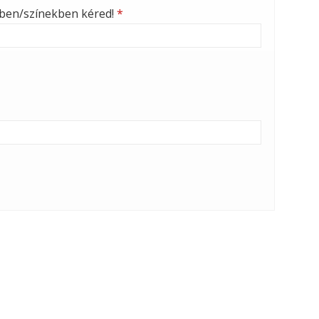
nben/színekben kéred!
*