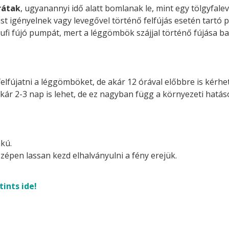
rátak
, ugyanannyi idő alatt bomlanak le, mint egy tölgyfalev
st igényelnek vagy levegővel történő felfújás esetén tartó p
ufi fújó pumpát, mert a léggömbök szájjal történő fújása ba
felfújatni a léggömböket, de akár 12 órával előbbre is kérhetj
akár 2-3 nap is lehet, de ez nagyban függ a környezeti hatá
kú.
zépen lassan kezd elhalványulni a fény erejük.
tints ide!