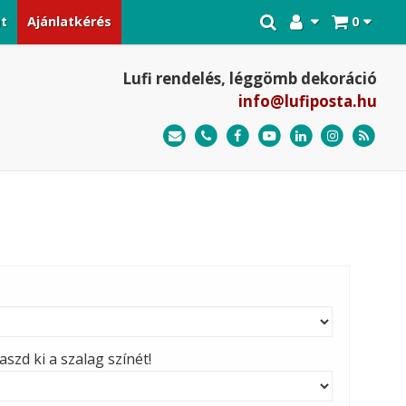
at
Ajánlatkérés
0
Lufi rendelés, léggömb dekoráció
info@lufiposta.hu
szd ki a szalag színét!