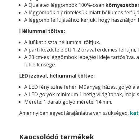
A Qualatex léggömbök 100%-osan
környezetba
A léggömbök a printelésük miatt héliumos felfújá
A léggömb felfújásához kérjük, hogy használjon l
Héliummal töltve:
A lufikat tiszta héliummal töltjük.
A parti kezdete előtt 1-2 órával érdemes felfújni, 
A 28 cm-es léggömbök lebegési ideje tartósítva, 
lufi ellensége.
LED izzóval, héliummal töltve:
A LED fény színe fehér. Műanyag házas, golyó ala
A LED golyók minimum 1 hétig világítanak, majd s
Mérete: 1 darab golyó mérete: 14 mm.
Amennyiben egyedi árajánlatra van szükséged,
kat
Kapcsolódó termékek