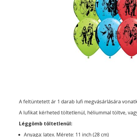
A feltüntetett ár 1 darab lufi megvásárlására vona
A lufikat kérheted t
öltetlenül, héliummal töltve, vag
Léggömb töltetlenül:
Anyaga: latex. Mérete: 11 inch (28 cm)