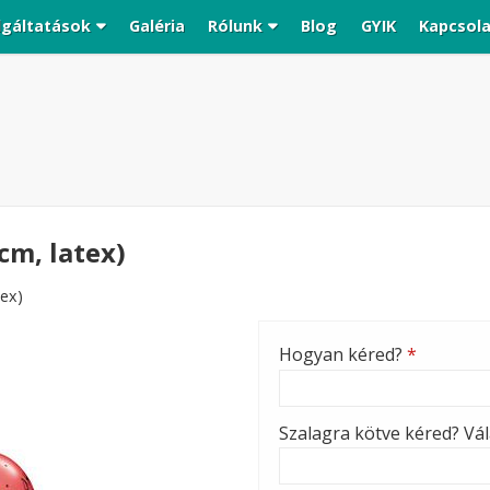
lgáltatások
Galéria
Rólunk
Blog
GYIK
Kapcsol
 cm, latex)
tex)
Hogyan kéred?
*
Szalagra kötve kéred? Vála