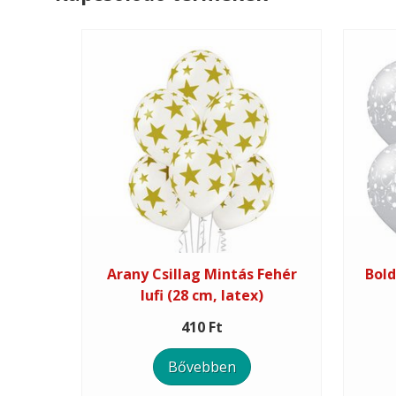
Arany Csillag Mintás Fehér
Bold
lufi (28 cm, latex)
410 Ft
Bővebben