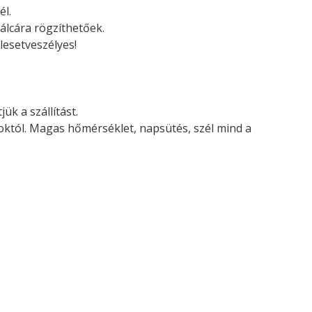
él.
álcára rögzíthetőek.
lesetveszélyes!
ük a szállítást.
soktól. Magas hőmérséklet, napsütés, szél mind a