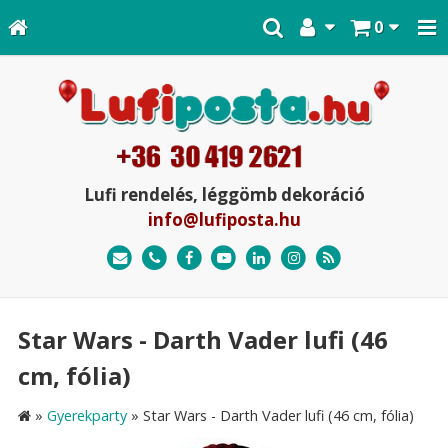
0
Lufi rendelés, léggömb dekoráció
info@lufiposta.hu
Star Wars - Darth Vader lufi (46
cm, fólia)
»
Gyerekparty
»
Star Wars - Darth Vader lufi (46 cm, fólia)