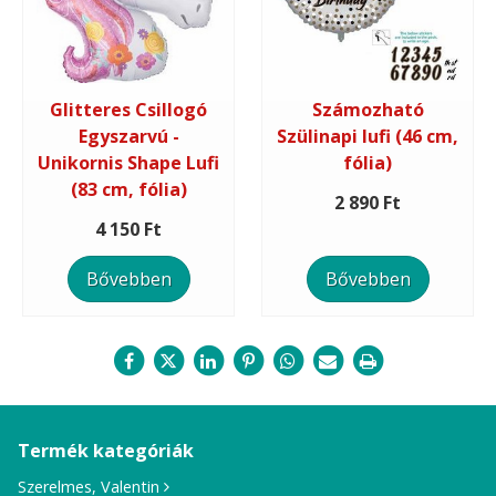
Glitteres Csillogó
Számozható
Egyszarvú -
Szülinapi lufi (46 cm,
Unikornis Shape Lufi
fólia)
(83 cm, fólia)
2 890 Ft
4 150 Ft
Bővebben
Bővebben
Termék kategóriák
Szerelmes, Valentin