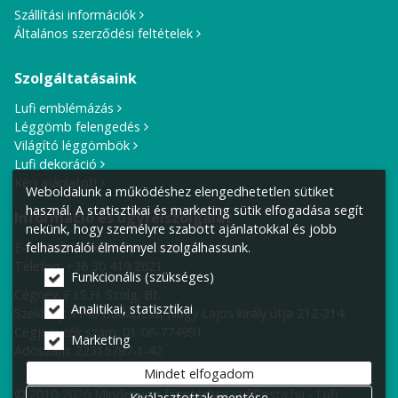
Szállítási információk
Általános szerződési feltételek
Szolgáltatásaink
Lufi emblémázás
Léggömb felengedés
Világító léggömbök
Lufi dekoráció
Kérj ajánlatot!
Weboldalunk a működéshez elengedhetetlen sütiket
használ. A statisztikai és marketing sütik elfogadása segít
Információ és ügyfélszolgálat
nekünk, hogy személyre szabott ajánlatokkal és jobb
E-mail cím:
info@lufiposta.hu
felhasználói élménnyel szolgálhassunk.
Telefon:
+36 30 419 2621
Funkcionális (szükséges)
Cégnév: F.I.S.H. Szolg. Bt.
Analitikai, statisztikai
Székhely:
1149 Budapest, Nagy Lajos király útja 212-214.
Cégjegyzék szám: 01-06-774991
Marketing
Adószám: 22315797-1-42
Mindet elfogadom
© 2010-2026 Minden jog fenntartva! LufiPosta.hu - Lufi
Kiválasztottak mentése