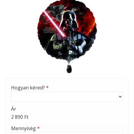
Hogyan kéred?
*
Ár
2 890 Ft
Mennyiség
*