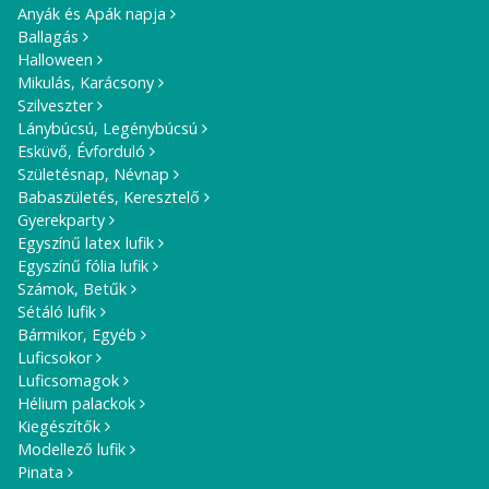
Anyák és Apák napja
Ballagás
Halloween
Mikulás, Karácsony
Szilveszter
Lánybúcsú, Legénybúcsú
Esküvő, Évforduló
Születésnap, Névnap
Babaszületés, Keresztelő
Gyerekparty
Egyszínű latex lufik
Egyszínű fólia lufik
Számok, Betűk
Sétáló lufik
Bármikor, Egyéb
Luficsokor
Luficsomagok
Hélium palackok
Kiegészítők
Modellező lufik
Pinata