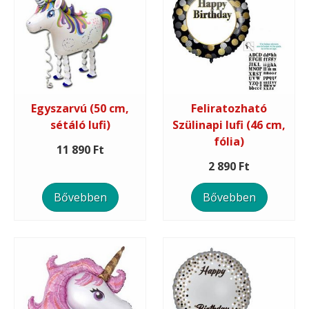
Egyszarvú (50 cm,
Feliratozható
sétáló lufi)
Szülinapi lufi (46 cm,
fólia)
11 890 Ft
2 890 Ft
Bővebben
Bővebben