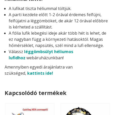
A lufikat tiszta héliummal töltjük.
A parti kezdete előtt 1-2 órával érdemes felfújni,
felfújatni a léggömböket, de akár 12 órával előbbre
is kérheted a szállítást.
A fólia lufik lebegési ideje akár több hét is lehet, de
ez nagyban függ a környezeti hatásoktól. Magas
hőmérséklet, napsütés, szél mind a lufi ellensége.
Válassz
léggömbsúlyt héliumos
lufidhoz
webáruházunkban!
Amennyiben egyedi árajánlatra van
szükséged,
kattints ide!
Kapcsolódó termékek