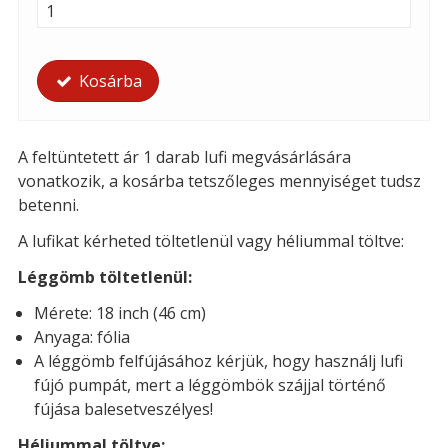
Kosárba
A feltüntetett ár 1 darab lufi megvásárlására
vonatkozik, a kosárba tetszőleges mennyiséget tudsz
betenni.
A lufikat kérheted töltetlenül vagy héliummal töltve:
Léggömb töltetlenül:
Mérete: 18 inch (46 cm)
Anyaga: fólia
A léggömb felfújásához kérjük, hogy használj lufi
fújó pumpát, mert a léggömbök szájjal történő
fújása balesetveszélyes!
Héliummal töltve: