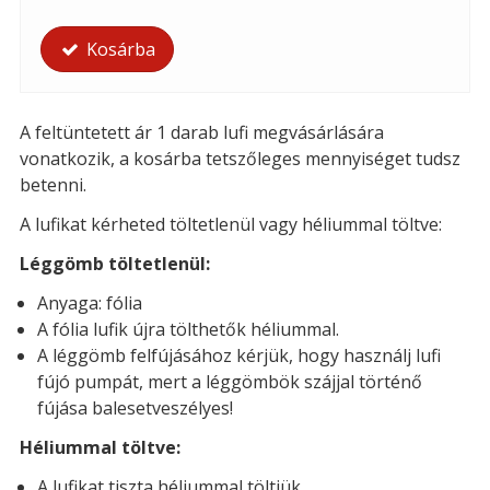
Kosárba
A feltüntetett ár 1 darab lufi megvásárlására
vonatkozik, a kosárba tetszőleges mennyiséget tudsz
betenni.
A lufikat kérheted t
öltetlenül vagy héliummal töltve:
Léggömb töltetlenül:
Anyaga: fólia
A fólia lufik újra tölthetők héliummal.
A léggömb felfújásához kérjük, hogy használj lufi
fújó pumpát, mert a léggömbök szájjal történő
fújása balesetveszélyes!
Héliummal töltve:
A lufikat tiszta héliummal töltjük.