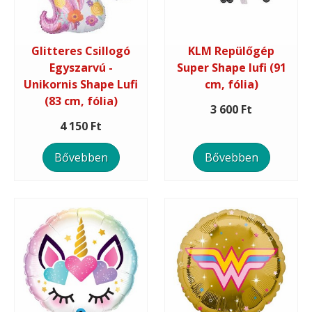
Glitteres Csillogó
KLM Repülőgép
Egyszarvú -
Super Shape lufi (91
Unikornis Shape Lufi
cm, fólia)
(83 cm, fólia)
3 600 Ft
4 150 Ft
Bővebben
Bővebben