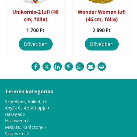
Unikornis-2 lufi (46
Wonder Woman lufi
cm, fólia)
(46 cm, fólia)
1 700 Ft
2 890 Ft
Bővebben
Bővebben
Termék kategóriák
Szerelmes, Valentin
Anyák és Apák napja
Ballagás
Halloween
Mikulás, Karácsony
Szilveszter