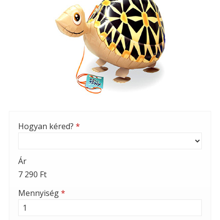
Hogyan kéred?
*
Ár
7 290 Ft
Mennyiség
*