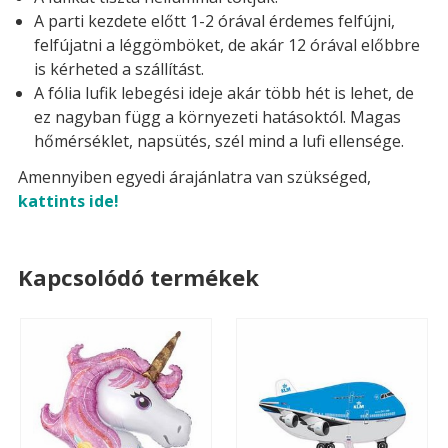
A parti kezdete előtt 1-2 órával érdemes felfújni,
felfújatni a léggömböket, de akár 12 órával előbbre
is kérheted a szállítást.
A fólia lufik lebegési ideje akár több hét is lehet, de
ez nagyban függ a környezeti hatásoktól. Magas
hőmérséklet, napsütés, szél mind a lufi ellensége.
Amennyiben egyedi árajánlatra van szükséged,
kattints ide!
Kapcsolódó termékek