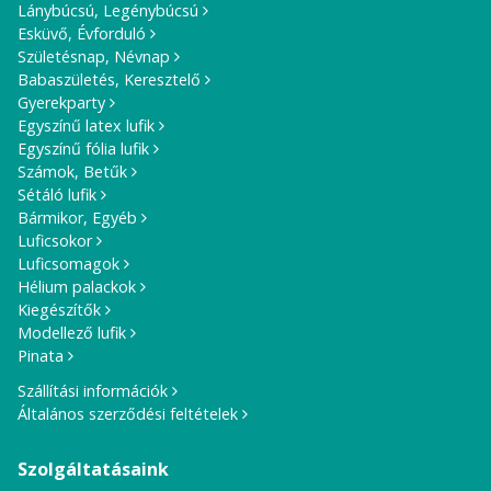
Lánybúcsú, Legénybúcsú
Esküvő, Évforduló
Születésnap, Névnap
Babaszületés, Keresztelő
Gyerekparty
Egyszínű latex lufik
Egyszínű fólia lufik
Számok, Betűk
Sétáló lufik
Bármikor, Egyéb
Luficsokor
Luficsomagok
Hélium palackok
Kiegészítők
Modellező lufik
Pinata
Szállítási információk
Általános szerződési feltételek
Szolgáltatásaink