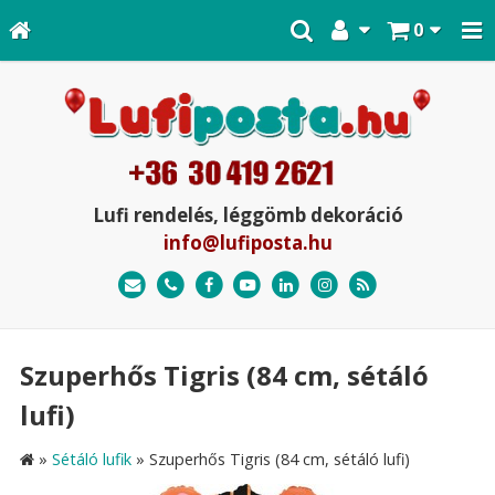
0
Lufi rendelés, léggömb dekoráció
info@lufiposta.hu
Szuperhős Tigris (84 cm, sétáló
lufi)
»
Sétáló lufik
»
Szuperhős Tigris (84 cm, sétáló lufi)