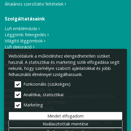
Általános szerződési feltételek
Szolgáltatásaink
Lufi emblémázás
Léggömb felengedés
Világító léggömbök
Lufi dekoráció
Kérj ajánlatot!
Weboldalunk a működéshez elengedhetetlen sütiket
használ. A statisztikai és marketing sütik elfogadása segít
Információ és ügyfélszolgálat
nekünk, hogy személyre szabott ajánlatokkal és jobb
E-mail cím:
info@lufiposta.hu
felhasználói élménnyel szolgálhassunk.
Telefon:
+36 30 419 2621
Funkcionális (szükséges)
Cégnév: F.I.S.H. Szolg. Bt.
Analitikai, statisztikai
Székhely:
1149 Budapest, Nagy Lajos király útja 212-214.
Cégjegyzék szám: 01-06-774991
Marketing
Adószám: 22315797-1-42
Mindet elfogadom
© 2010-2026 Minden jog fenntartva! LufiPosta.hu - Lufi
Kiválasztottak mentése
webáruház, lufi rendelés, léggömb felengedés esküvőkre,