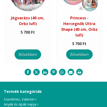
Jégvarázs (40 cm,
Princess -
Orbz lufi)
Hercegnők Ultra
Shape (40 cm, Orbz
5 700 Ft
lufi)
5 700 Ft
Bővebben
Bővebben
Termék kategóriák
Szerelmes, Valentin
Anyák és Apák napja