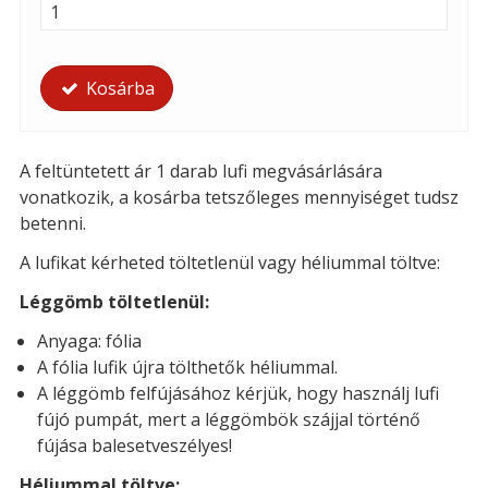
Kosárba
A feltüntetett ár 1 darab lufi megvásárlására
vonatkozik, a kosárba tetszőleges mennyiséget tudsz
betenni.
A lufikat kérheted t
öltetlenül vagy héliummal töltve:
Léggömb töltetlenül:
Anyaga: fólia
A fólia lufik újra tölthetők héliummal.
A léggömb felfújásához kérjük, hogy használj lufi
fújó pumpát, mert a léggömbök szájjal történő
fújása balesetveszélyes!
Héliummal töltve: