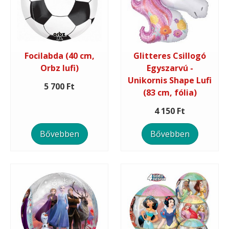
Focilabda (40 cm,
Glitteres Csillogó
Orbz lufi)
Egyszarvú -
Unikornis Shape Lufi
5 700 Ft
(83 cm, fólia)
4 150 Ft
Bővebben
Bővebben