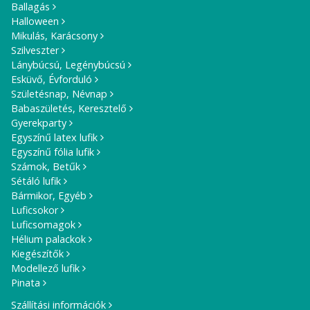
Ballagás
Halloween
Mikulás, Karácsony
Szilveszter
Lánybúcsú, Legénybúcsú
Esküvő, Évforduló
Születésnap, Névnap
Babaszületés, Keresztelő
Gyerekparty
Egyszínű latex lufik
Egyszínű fólia lufik
Számok, Betűk
Sétáló lufik
Bármikor, Egyéb
Luficsokor
Luficsomagok
Hélium palackok
Kiegészítők
Modellező lufik
Pinata
Szállítási információk