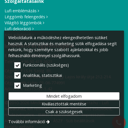
Szolgáltatásaink
Lufi emblémázás
Léggömb felengedés
Világító léggömbök
Lufi dekoráció
Kérj ajánlatot!
Weboldalunk a működéshez elengedhetetlen sütiket
használ. A statisztikai és marketing sütik elfogadása segít
Információ és ügyfélszolgálat
nekünk, hogy személyre szabott ajánlatokkal és jobb
E-mail cím:
info@lufiposta.hu
felhasználói élménnyel szolgálhassunk.
Telefon:
+36 30 419 2621
Funkcionális (szükséges)
Cégnév: F.I.S.H. Szolg. Bt.
Analitikai, statisztikai
Székhely:
1149 Budapest, Nagy Lajos király útja 212-214.
Cégjegyzék szám: 01-06-774991
Marketing
Adószám: 22315797-1-42
Mindet elfogadom
© 2010-2026 Minden jog fenntartva! LufiPosta.hu - Lufi
Kiválasztottak mentése
webáruház, lufi rendelés, léggömb felengedés esküvőkre,
Csak a szükségesek
rendezvényekre.
Elállás a szerződéstől
Impresszum
Adatvédelmi nyilatkozat
ÁSZF
Süti beállítások
További információ
Kreatív website