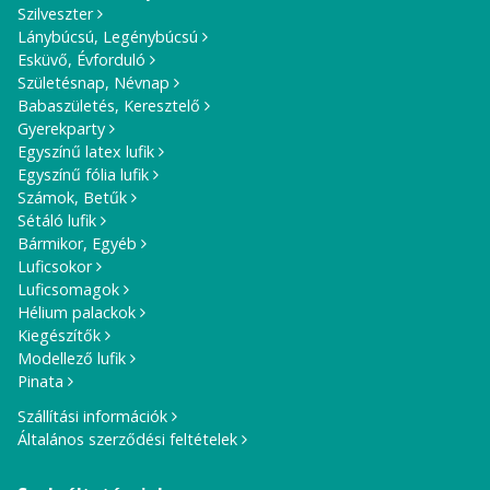
Szilveszter
Lánybúcsú, Legénybúcsú
Esküvő, Évforduló
Születésnap, Névnap
Babaszületés, Keresztelő
Gyerekparty
Egyszínű latex lufik
Egyszínű fólia lufik
Számok, Betűk
Sétáló lufik
Bármikor, Egyéb
Luficsokor
Luficsomagok
Hélium palackok
Kiegészítők
Modellező lufik
Pinata
Szállítási információk
Általános szerződési feltételek