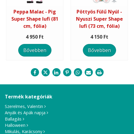
Peppa Malac - Pig
Pöttyös Fülű Nyúl -
Super Shape lufi (81
Nyuszi Super Shape
cm, fólia)
lufi (73 cm, fólia)
4 950 Ft
4 150 Ft
Bővebben
Bővebben
Termék kategóriák
Szerelmes, Valentin
Anyák és Apák napja
Ballagás
Halloween
Mikulás, Karácsony