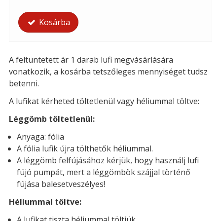
Kosárba
A feltüntetett ár 1 darab lufi megvásárlására
vonatkozik, a kosárba tetszőleges mennyiséget tudsz
betenni.
A lufikat kérheted t
öltetlenül vagy héliummal töltve:
Léggömb töltetlenül:
Anyaga: fólia
A fólia lufik újra tölthetők héliummal.
A léggömb felfújásához kérjük, hogy használj lufi
fújó pumpát, mert a léggömbök szájjal történő
fújása balesetveszélyes!
Héliummal töltve:
A lufikat tiszta héliummal töltjük.