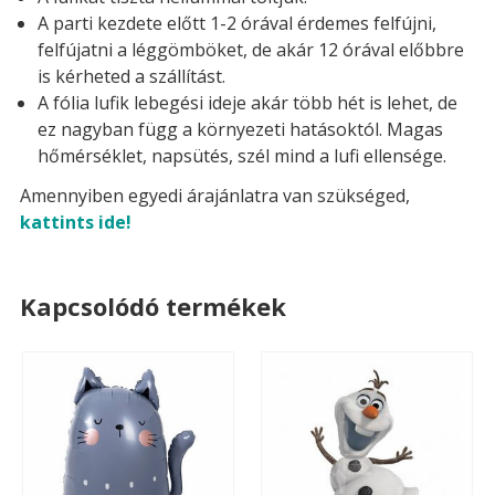
A parti kezdete előtt 1-2 órával érdemes felfújni,
felfújatni a léggömböket, de akár 12 órával előbbre
is kérheted a szállítást.
A fólia lufik lebegési ideje akár több hét is lehet, de
ez nagyban függ a környezeti hatásoktól. Magas
hőmérséklet, napsütés, szél mind a lufi ellensége.
Amennyiben egyedi árajánlatra van szükséged,
kattints ide!
Kapcsolódó termékek