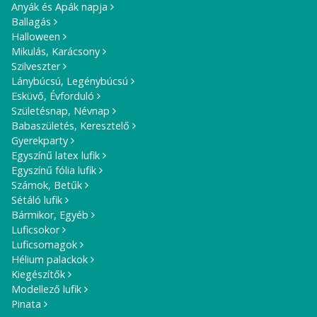
Anyák és Apák napja
Ballagás
Halloween
Mikulás, Karácsony
Szilveszter
Lánybúcsú, Legénybúcsú
Esküvő, Évforduló
Születésnap, Névnap
Babaszületés, Keresztelő
Gyerekparty
Egyszínű latex lufik
Egyszínű fólia lufik
Számok, Betűk
Sétáló lufik
Bármikor, Egyéb
Luficsokor
Luficsomagok
Hélium palackok
Kiegészítők
Modellező lufik
Pinata