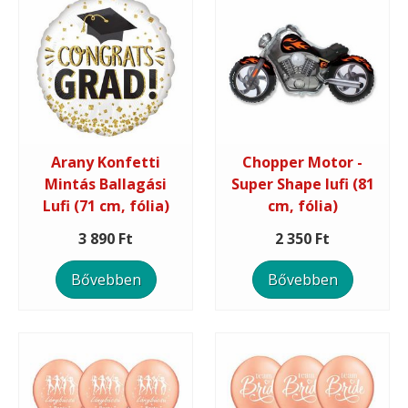
Arany Konfetti
Chopper Motor -
Mintás Ballagási
Super Shape lufi (81
Lufi (71 cm, fólia)
cm, fólia)
3 890 Ft
2 350 Ft
Bővebben
Bővebben