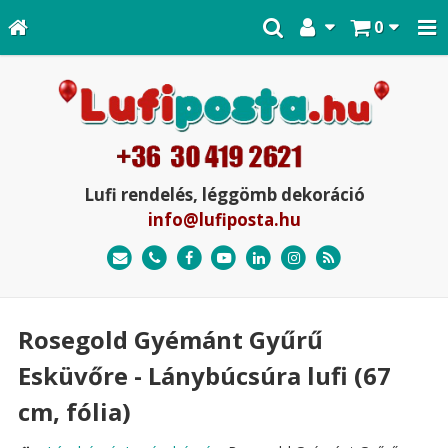
0
Lufi rendelés, léggömb dekoráció
info@lufiposta.hu
Rosegold Gyémánt Gyűrű
Esküvőre - Lánybúcsúra lufi (67
cm, fólia)