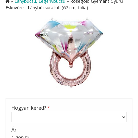
»
Lánybúcsú, Legénybúcsú
»
Rosegold Gyémánt Gyűrű
Esküvőre - Lánybúcsúra lufi (67 cm, fólia)
Hogyan kéred?
*
Ár