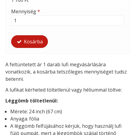
1 700 Ft
Mennyiség
*
Kosárba
A feltüntetett ár 1 darab lufi megvásárlására
vonatkozik, a kosárba tetszőleges mennyiséget tudsz
betenni.
A lufikat kérheted t
öltetlenül vagy héliummal töltve:
Léggömb töltetlenül:
Mérete: 24 inch (67 cm)
Anyaga: fólia
A léggömb felfújásához kérjük, hogy használj lufi
fújó pumpát, mert a léggömbök szájjal történő