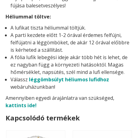
fújása balesetveszélyes!
Héliummal töltve:
A lufikat tiszta héliummal töltjük.
A parti kezdete előtt 1-2 órával érdemes felfújni,
felfújatni a léggömböket, de akár 12 órával előbbre
is kérheted a szállítást.
A fólia lufik lebegési ideje akár több hét is lehet, de
ez nagyban függ a környezeti hatásoktól. Magas
hőmérséklet, napsütés, szél mind a lufi ellensége.
Válassz
léggömbsúlyt héliumos lufidhoz
webáruházunkban!
Amennyiben egyedi árajánlatra van szükséged,
kattints ide!
Kapcsolódó termékek