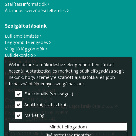
Szállítási információk
Általános szerződési feltételek
Szolgáltatásaink
Lufi emblémázás
Léggömb felengedés
Világító léggömbök
Lufi dekoráció
Kérj ajánlatot!
Weboldalunk a működéshez elengedhetetlen sütiket
használ. A statisztikai és marketing sütik elfogadása segít
Információ és ügyfélszolgálat
nekünk, hogy személyre szabott ajánlatokkal és jobb
E-mail cím:
info@lufiposta.hu
felhasználói élménnyel szolgálhassunk.
Telefon:
+36 30 419 2621
Funkcionális (szükséges)
Cégnév: F.I.S.H. Szolg. Bt.
Analitikai, statisztikai
Székhely:
1149 Budapest, Nagy Lajos király útja 212-214.
Cégjegyzék szám: 01-06-774991
Marketing
Adószám: 22315797-1-42
Mindet elfogadom
© 2010-2026 Minden jog fenntartva! LufiPosta.hu - Lufi
Kiválasztottak mentése