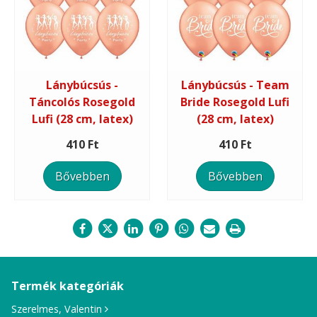
Lánybúcsús -
Lánybúcsús - Team
Táncolós Rosegold
Bride Rosegold Lufi
Lufi (28 cm, latex)
(28 cm, latex)
410 Ft
410 Ft
Bővebben
Bővebben
Termék kategóriák
Szerelmes, Valentin