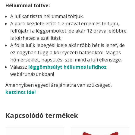
Héliummal töltve:
A lufikat tiszta héliummal töltjük.
A parti kezdete előtt 1-2 órával érdemes felfújni,
felfújatni a léggömböket, de akár 12 órával előbbre
is kérheted a szállítást.
A fólia lufik lebegési ideje akár több hét is lehet, de
ez nagyban függ a környezeti hatásoktól. Magas
hőmérséklet, napsütés, szél mind a lufi ellensége.
Válassz
léggömbsúlyt héliumos lufidhoz
webáruházunkban!
Amennyiben egyedi árajánlatra van szükséged,
kattints ide!
Kapcsolódó termékek