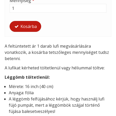
Mennyiség
*
Kosárba
A feltüntetett ár 1 darab lufi megvásárlására
vonatkozik, a kosárba tetszőleges mennyiséget tudsz
betenni.
A lufikat kérheted t
öltetlenül vagy héliummal töltve:
Léggömb töltetlenül:
Mérete: 16 inch (40 cm)
Anyaga: fólia
A léggömb felfújásához kérjük, hogy használj lufi
fújó pumpát, mert a léggömbök szájjal történő
fújása balesetveszélyes!