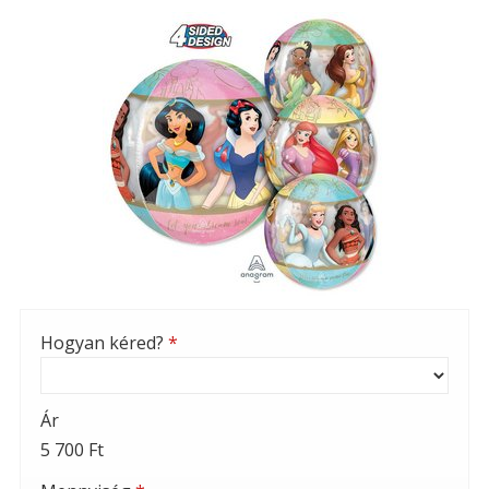
Hogyan kéred?
*
Ár
5 700 Ft