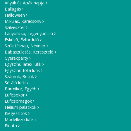
Anyák és Apák napja
Ballagás
Halloween
Mikulás, Karácsony
Szilveszter
Lánybúcsú, Legénybúcsú
Esküvő, Évforduló
Születésnap, Névnap
Babaszületés, Keresztelő
Gyerekparty
Egyszínű latex lufik
Egyszínű fólia lufik
Számok, Betűk
Sétáló lufik
Bármikor, Egyéb
Luficsokor
Luficsomagok
Hélium palackok
Kiegészítők
Modellező lufik
Pinata