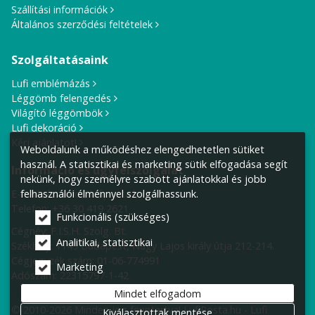
Szállítási információk
Általános szerződési feltételek
Szolgáltatásaink
Lufi emblémázás
Léggömb felengedés
Világító léggömbök
Lufi dekoráció
Kérj ajánlatot!
Weboldalunk a működéshez elengedhetetlen sütiket
használ. A statisztikai és marketing sütik elfogadása segít
Információ és ügyfélszolgálat
nekünk, hogy személyre szabott ajánlatokkal és jobb
E-mail cím:
info@lufiposta.hu
felhasználói élménnyel szolgálhassunk.
Telefon:
+36 30 419 2621
Funkcionális (szükséges)
Cégnév: F.I.S.H. Szolg. Bt.
Analitikai, statisztikai
Székhely:
1149 Budapest, Nagy Lajos király útja 212-214.
Cégjegyzék szám: 01-06-774991
Marketing
Adószám: 22315797-1-42
Mindet elfogadom
© 2010-2026 Minden jog fenntartva! LufiPosta.hu - Lufi
Kiválasztottak mentése