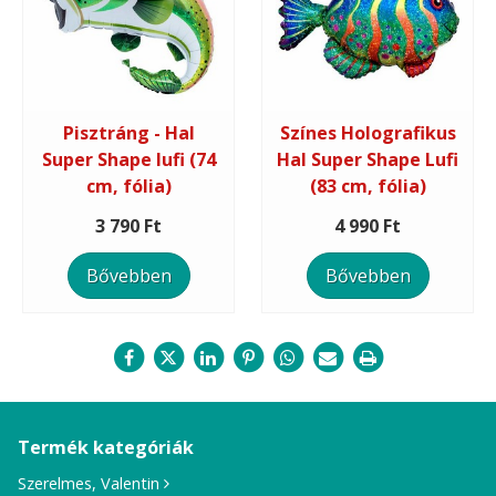
Pisztráng - Hal
Színes Holografikus
Super Shape lufi (74
Hal Super Shape Lufi
cm, fólia)
(83 cm, fólia)
3 790 Ft
4 990 Ft
Bővebben
Bővebben
Termék kategóriák
Szerelmes, Valentin