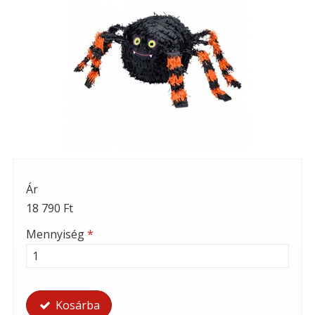
Ár
18 790 Ft
Mennyiség
*
Kosárba