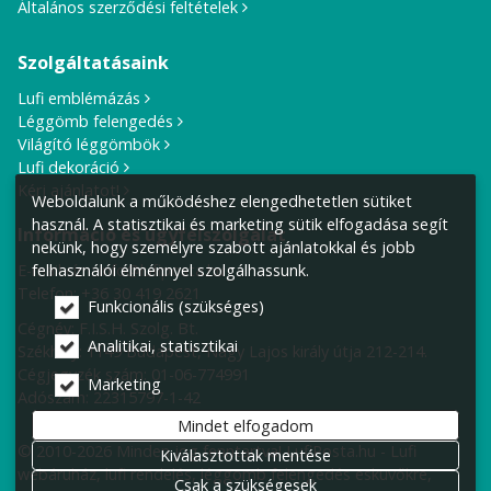
Általános szerződési feltételek
Szolgáltatásaink
Lufi emblémázás
Léggömb felengedés
Világító léggömbök
Lufi dekoráció
Kérj ajánlatot!
Weboldalunk a működéshez elengedhetetlen sütiket
használ. A statisztikai és marketing sütik elfogadása segít
Információ és ügyfélszolgálat
nekünk, hogy személyre szabott ajánlatokkal és jobb
felhasználói élménnyel szolgálhassunk.
E-mail cím:
info@lufiposta.hu
Telefon:
+36 30 419 2621
Funkcionális (szükséges)
Cégnév: F.I.S.H. Szolg. Bt.
Analitikai, statisztikai
Székhely:
1149 Budapest, Nagy Lajos király útja 212-214.
Cégjegyzék szám: 01-06-774991
Marketing
Adószám: 22315797-1-42
Mindet elfogadom
© 2010-2026 Minden jog fenntartva! LufiPosta.hu - Lufi
Kiválasztottak mentése
webáruház, lufi rendelés, léggömb felengedés esküvőkre,
Csak a szükségesek