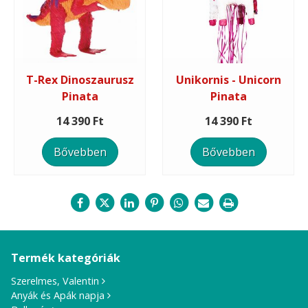
T-Rex Dinoszaurusz
Unikornis - Unicorn
Pinata
Pinata
14 390 Ft
14 390 Ft
Bővebben
Bővebben
Termék kategóriák
Szerelmes, Valentin
Anyák és Apák napja