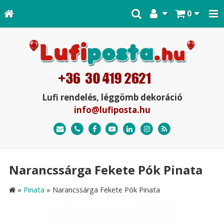
0
Lufi rendelés, léggömb dekoráció
info@lufiposta.hu
Narancssárga Fekete Pók Pinata
»
Pinata
»
Narancssárga Fekete Pók Pinata