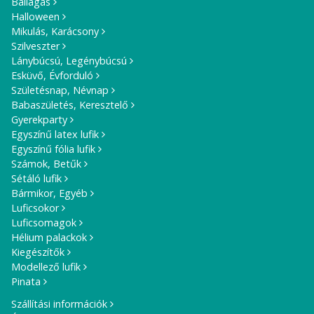
Ballagás
Halloween
Mikulás, Karácsony
Szilveszter
Lánybúcsú, Legénybúcsú
Esküvő, Évforduló
Születésnap, Névnap
Babaszületés, Keresztelő
Gyerekparty
Egyszínű latex lufik
Egyszínű fólia lufik
Számok, Betűk
Sétáló lufik
Bármikor, Egyéb
Luficsokor
Luficsomagok
Hélium palackok
Kiegészítők
Modellező lufik
Pinata
Szállítási információk