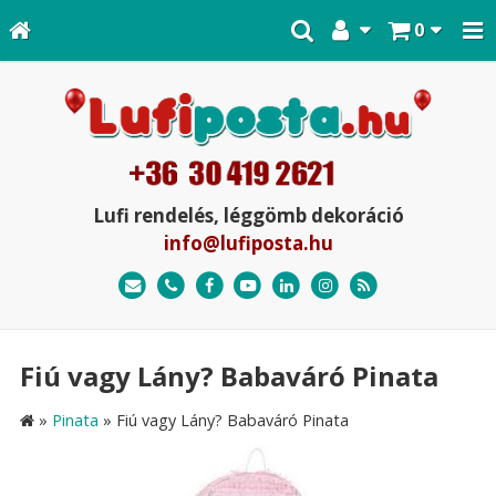
0
Lufi rendelés, léggömb dekoráció
info@lufiposta.hu
Fiú vagy Lány? Babaváró Pinata
»
Pinata
»
Fiú vagy Lány? Babaváró Pinata