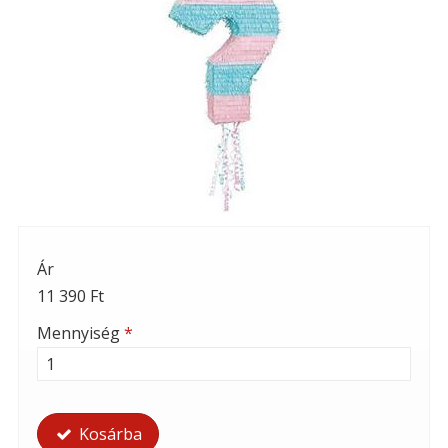
Ár
11 390 Ft
Mennyiség
*
Kosárba