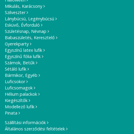
Mikulás, Karácsony
Szilveszter
Lánybúcsú, Legénybúcsú
Esküvő, Évforduló
Születésnap, Névnap
Babaszületés, Keresztelő
Gyerekparty
Egyszínű latex lufik
Egyszínű fólia lufik
Számok, Betűk
Sétáló lufik
Bármikor, Egyéb
Luficsokor
Luficsomagok
Hélium palackok
Kiegészítők
Modellező lufik
Pinata
Szállítási információk
Általános szerződési feltételek