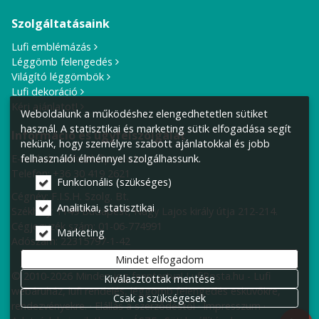
Szolgáltatásaink
Lufi emblémázás
Léggömb felengedés
Világító léggömbök
Lufi dekoráció
Kérj ajánlatot!
Weboldalunk a működéshez elengedhetetlen sütiket
használ. A statisztikai és marketing sütik elfogadása segít
Információ és ügyfélszolgálat
nekünk, hogy személyre szabott ajánlatokkal és jobb
felhasználói élménnyel szolgálhassunk.
E-mail cím:
info@lufiposta.hu
Telefon:
+36 30 419 2621
Funkcionális (szükséges)
Cégnév: F.I.S.H. Szolg. Bt.
Analitikai, statisztikai
Székhely:
1149 Budapest, Nagy Lajos király útja 212-214.
Cégjegyzék szám: 01-06-774991
Marketing
Adószám: 22315797-1-42
Mindet elfogadom
© 2010-2026 Minden jog fenntartva! LufiPosta.hu - Lufi
Kiválasztottak mentése
webáruház, lufi rendelés, léggömb felengedés esküvőkre,
Csak a szükségesek
rendezvényekre.
Elállás a szerződéstől
Impresszum