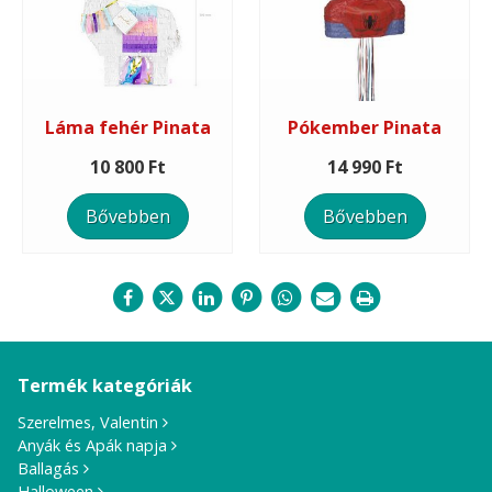
Láma fehér Pinata
Pókember Pinata
10 800 Ft
14 990 Ft
Bővebben
Bővebben
Termék kategóriák
Szerelmes, Valentin
Anyák és Apák napja
Ballagás
Halloween