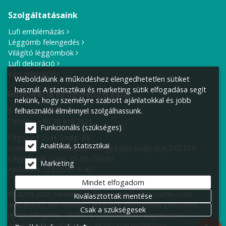
Szolgáltatásaink
Lufi emblémázás
Léggömb felengedés
Világító léggömbök
Lufi dekoráció
Kérj ajánlatot!
Weboldalunk a működéshez elengedhetetlen sütiket
használ. A statisztikai és marketing sütik elfogadása segít
Információ és ügyfélszolgálat
nekünk, hogy személyre szabott ajánlatokkal és jobb
felhasználói élménnyel szolgálhassunk.
E-mail cím:
info@lufiposta.hu
Telefon:
+36 30 419 2621
Funkcionális (szükséges)
Cégnév: F.I.S.H. Szolg. Bt.
Analitikai, statisztikai
Székhely:
1149 Budapest, Nagy Lajos király útja 212-214.
Cégjegyzék szám: 01-06-774991
Marketing
Adószám: 22315797-1-42
Mindet elfogadom
© 2010-2026 Minden jog fenntartva! LufiPosta.hu - Lufi
Kiválasztottak mentése
webáruház, lufi rendelés, léggömb felengedés esküvőkre,
Csak a szükségesek
rendezvényekre.
Elállás a szerződéstől
Impresszum
Adatvédelmi nyilatkozat
ÁSZF
Süti beállítások