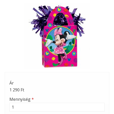
Ár
1 290 Ft
Mennyiség
*