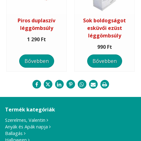
Piros duplaszív
Sok boldogságot
léggömbsúly
esküvői ezüst
léggömbsúly
1 290 Ft
990 Ft
Bővebben
Bővebben
Termék kategóriák
Szerelmes, Valentin
Anyák és Apák napja
Ballagás
Halloween