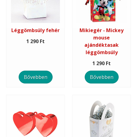
Léggömbsúly fehér
Mikiegér - Mickey
mouse
1 290 Ft
ajándéktasak
léggömbsúly
1 290 Ft
Bővebben
Bővebben