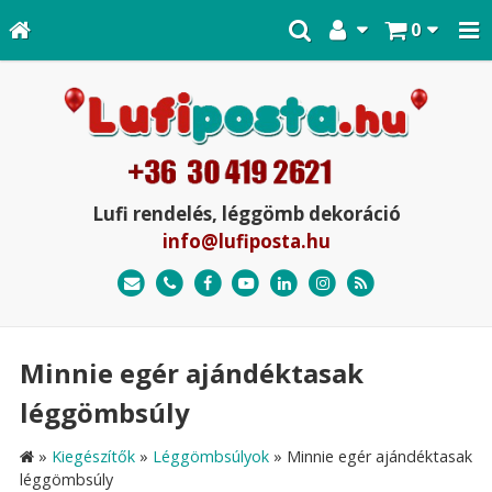
0
Lufi rendelés, léggömb dekoráció
info@lufiposta.hu
Minnie egér ajándéktasak
léggömbsúly
»
Kiegészítők
»
Léggömbsúlyok
»
Minnie egér ajándéktasak
léggömbsúly