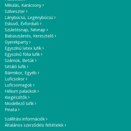
Mikulás, Karácsony
Szilveszter
Lánybúcsú, Legénybúcsú
Esküvő, Évforduló
Születésnap, Névnap
Babaszületés, Keresztelő
Gyerekparty
Egyszínű latex lufik
Egyszínű fólia lufik
Számok, Betűk
Sétáló lufik
Bármikor, Egyéb
Luficsokor
Luficsomagok
Hélium palackok
Kiegészítők
Modellező lufik
Pinata
Szállítási információk
Általános szerződési feltételek