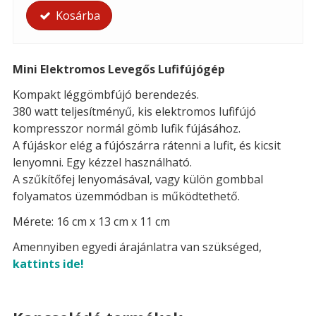
Kosárba
Mini Elektromos Levegős Lufifújógép
Kompakt léggömbfújó berendezés.
380 watt teljesítményű, kis elektromos lufifújó
kompresszor normál gömb lufik fújásához.
A fújáskor elég a fújószárra rátenni a lufit, és kicsit
lenyomni. Egy kézzel használható.
A szűkítőfej lenyomásával, vagy külön gombbal
folyamatos üzemmódban is működtethető.
Mérete: 16 cm x 13 cm x 11 cm
Amennyiben egyedi árajánlatra van szükséged,
kattints ide!