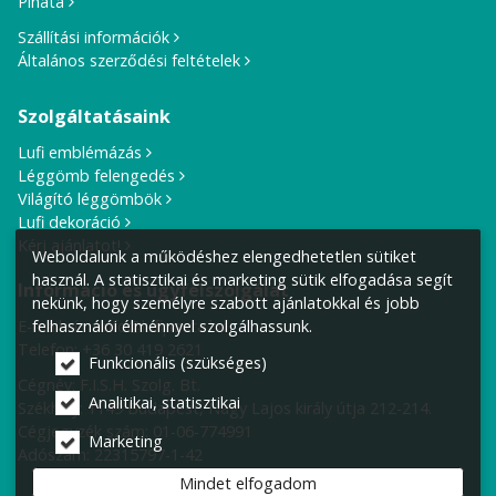
Pinata
Szállítási információk
Általános szerződési feltételek
Szolgáltatásaink
Lufi emblémázás
Léggömb felengedés
Világító léggömbök
Lufi dekoráció
Kérj ajánlatot!
Weboldalunk a működéshez elengedhetetlen sütiket
használ. A statisztikai és marketing sütik elfogadása segít
Információ és ügyfélszolgálat
nekünk, hogy személyre szabott ajánlatokkal és jobb
felhasználói élménnyel szolgálhassunk.
E-mail cím:
info@lufiposta.hu
Telefon:
+36 30 419 2621
Funkcionális (szükséges)
Cégnév: F.I.S.H. Szolg. Bt.
Analitikai, statisztikai
Székhely:
1149 Budapest, Nagy Lajos király útja 212-214.
Cégjegyzék szám: 01-06-774991
Marketing
Adószám: 22315797-1-42
Mindet elfogadom