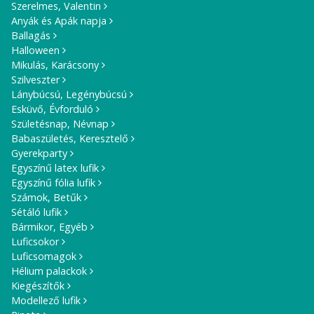
Szerelmes, Valentin
Anyák és Apák napja
Ballagás
Halloween
Mikulás, Karácsony
Szilveszter
Lánybúcsú, Legénybúcsú
Esküvő, Évforduló
Születésnap, Névnap
Babaszületés, Keresztelő
Gyerekparty
Egyszínű latex lufik
Egyszínű fólia lufik
Számok, Betűk
Sétáló lufik
Bármikor, Egyéb
Luficsokor
Luficsomagok
Hélium palackok
Kiegészítők
Modellező lufik