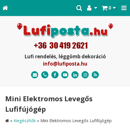
0
Lufi rendelés, léggömb dekoráció
info@lufiposta.hu
Mini Elektromos Levegős
Lufifújógép
»
Kiegészítők
»
Mini Elektromos Levegős Lufifújógép