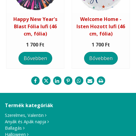
Happy New Year's
Welcome Home -
Blast Fólia lufi (46
Isten Hozott lufi (46
cm, fólia)
cm, fólia)
1 700 Ft
1 700 Ft
Bővebben
Bővebben
Termék kategóriák
Szerelmes, Valentin
Anyák és Apák napja
Ballagás
Halloween