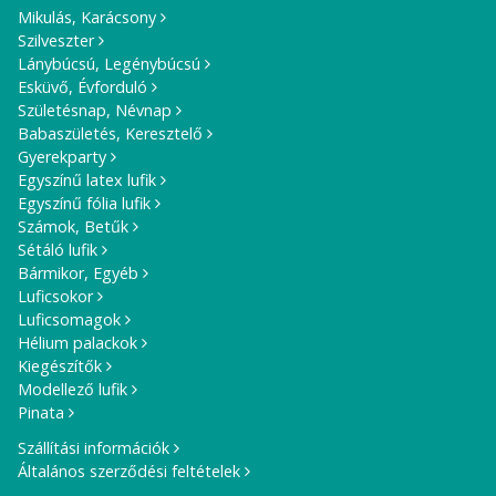
Mikulás, Karácsony
Szilveszter
Lánybúcsú, Legénybúcsú
Esküvő, Évforduló
Születésnap, Névnap
Babaszületés, Keresztelő
Gyerekparty
Egyszínű latex lufik
Egyszínű fólia lufik
Számok, Betűk
Sétáló lufik
Bármikor, Egyéb
Luficsokor
Luficsomagok
Hélium palackok
Kiegészítők
Modellező lufik
Pinata
Szállítási információk
Általános szerződési feltételek