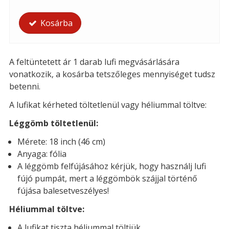
Kosárba
A feltüntetett ár 1 darab lufi megvásárlására
vonatkozik, a kosárba tetszőleges mennyiséget tudsz
betenni.
A lufikat kérheted töltetlenül vagy héliummal töltve:
Léggömb töltetlenül:
Mérete: 18 inch (46 cm)
Anyaga: fólia
A léggömb felfújásához kérjük, hogy használj lufi
fújó pumpát, mert a léggömbök szájjal történő
fújása balesetveszélyes!
Héliummal töltve:
A lufikat tiszta héliummal töltjük.