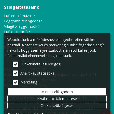
Szolgáltatásaink
Lufi emblémázás
Léggömb felengedés
Világító léggömbök
Lufi dekoráció
Kérj ajánlatot!
Weboldalunk a működéshez elengedhetetlen sütiket
használ. A statisztikai és marketing sütik elfogadása segít
Információ és ügyfélszolgálat
nekünk, hogy személyre szabott ajánlatokkal és jobb
E-mail cím:
info@lufiposta.hu
felhasználói élménnyel szolgálhassunk.
Telefon:
+36 30 419 2621
Funkcionális (szükséges)
Cégnév: F.I.S.H. Szolg. Bt.
Analitikai, statisztikai
Székhely:
1149 Budapest, Nagy Lajos király útja 212-214.
Cégjegyzék szám: 01-06-774991
Marketing
Adószám: 22315797-1-42
Mindet elfogadom
© 2010-2026 Minden jog fenntartva! LufiPosta.hu - Lufi
Kiválasztottak mentése
webáruház, lufi rendelés, léggömb felengedés esküvőkre,
Csak a szükségesek
rendezvényekre.
Elállás a szerződéstől
Impresszum
Adatvédelmi nyilatkozat
ÁSZF
Süti beállítások