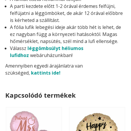
A parti kezdete előtt 1-2 órával érdemes felfújni,
felfújatni a léggömböket, de akár 12 órával előbbre
is kérheted a szállítást.
A fólia lufik lebegési ideje akár több hét is lehet, de
ez nagyban függ a környezeti hatásoktól. Magas
hőmérséklet, napsütés, szél mind a lufi ellensége.
Válassz
léggömbsúlyt héliumos
lufidhoz
webáruházunkban!
Amennyiben egyedi árajánlatra van
szükséged,
kattints ide!
Kapcsolódó termékek