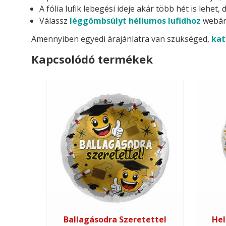
A fólia lufik lebegési ideje akár több hét is lehe
Válassz
léggömbsúlyt héliumos lufidhoz
webár
Amennyiben egyedi árajánlatra van szükséged,
kat
Kapcsolódó termékek
Ballagásodra Szeretettel
Hel