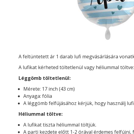
A feltüntetett ár 1 darab lufi megvásárlására vona
A lufikat kérheted töltetlenül vagy héliummal töltve:
Léggömb töltetlenül:
Mérete: 17 inch (43 cm)
Anyaga: fólia
A léggömb felfújásához kérjük, hogy használj luf
Héliummal töltve:
A lufikat tiszta héliummal töltjük.
A parti kezdete előtt 1-2 órával érdemes felfújni, 