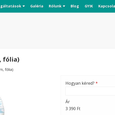
lgáltatások
Galéria
Rólunk
Blog
GYIK
Kapcsol
 fólia)
m, fólia)
Hogyan kéred?
*
Ár
3 390 Ft