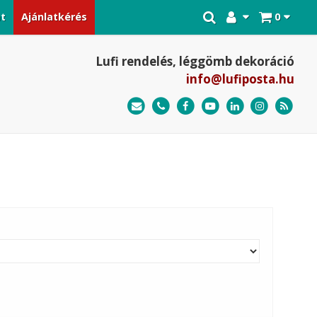
at
Ajánlatkérés
0
Lufi rendelés, léggömb dekoráció
info@lufiposta.hu