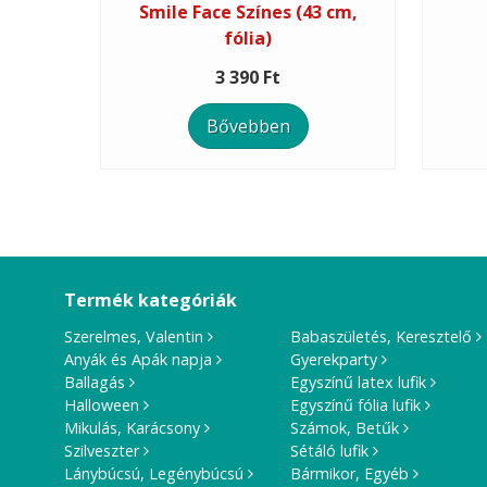
Smile Face Színes (43 cm,
fólia)
3 390 Ft
Bővebben
Termék kategóriák
Szerelmes, Valentin
Babaszületés, Keresztelő
Anyák és Apák napja
Gyerekparty
Ballagás
Egyszínű latex lufik
Halloween
Egyszínű fólia lufik
Mikulás, Karácsony
Számok, Betűk
Szilveszter
Sétáló lufik
Lánybúcsú, Legénybúcsú
Bármikor, Egyéb