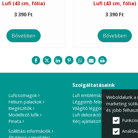
Lufi (43 cm, fólia)
Lufi (43 cm, fólia)
3 390 Ft
3 390 Ft
Bővebben
Bővebben
Szolgáltatásaink
Luficsomagok
Lufi emblémázás
Weboldalunk a m
Hélium palackok
Léggömb felengedés
marketing sütik
Kiegészítők
Világító léggömbök
és jobb felhasz
Modellező lufik
Lufi dekoráció
Funkcio
Pinata
Kérj ajánlatot!
Szállítási információk
Analitika
Általános szerződési