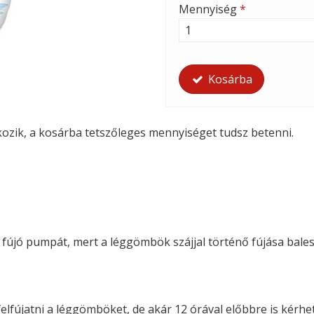
Mennyiség
*
Kosárba
tkozik, a kosárba tetszőleges mennyiséget tudsz betenni.
i fújó pumpát, mert a léggömbök szájjal történő fújása bales
felfújatni a léggömböket, de akár 12 órával előbbre is kérhete