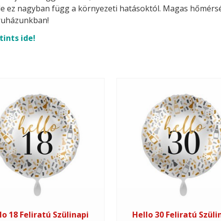
t, de ez nagyban függ a környezeti hatásoktól. Magas hőmérsék
uházunkban!
tints ide!
lo 18 Feliratú Szülinapi
Hello 30 Feliratú Szüli