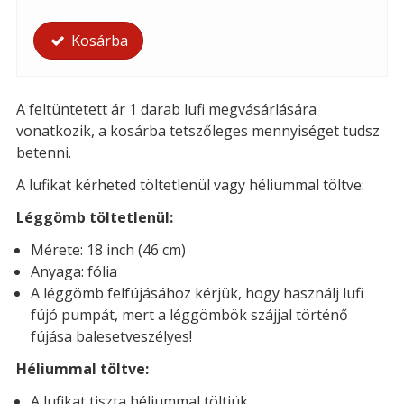
Kosárba
A feltüntetett ár 1 darab lufi megvásárlására
vonatkozik, a kosárba tetszőleges mennyiséget tudsz
betenni.
A lufikat kérheted töltetlenül vagy héliummal töltve:
Léggömb töltetlenül:
Mérete: 18 inch (46 cm)
Anyaga: fólia
A léggömb felfújásához kérjük, hogy használj lufi
fújó pumpát, mert a léggömbök szájjal történő
fújása balesetveszélyes!
Héliummal töltve:
A lufikat tiszta héliummal töltjük.