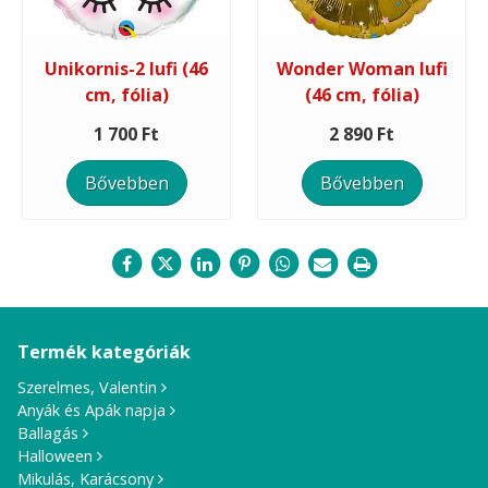
Unikornis-2 lufi (46
Wonder Woman lufi
cm, fólia)
(46 cm, fólia)
1 700 Ft
2 890 Ft
Bővebben
Bővebben
Termék kategóriák
Szerelmes, Valentin
Anyák és Apák napja
Ballagás
Halloween
Mikulás, Karácsony