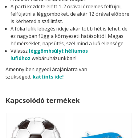
A parti kezdete előtt 1-2 órával érdemes felfújni,
felfújatni a léggömböket, de akár 12 órával előbbre
is kérheted a szállítást.
A fólia lufik lebegési ideje akár több hét is lehet, de
ez nagyban függ a környezeti hatásoktól. Magas
hőmérséklet, napsütés, szél mind a lufi ellensége.
Válassz
léggömbsúlyt héliumos
lufidhoz
webáruházunkban!
Amennyiben egyedi árajánlatra van
szükséged,
kattints ide!
Kapcsolódó termékek