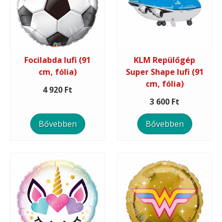
Focilabda lufi (91
KLM Repülőgép
cm, fólia)
Super Shape lufi (91
cm, fólia)
4 920 Ft
3 600 Ft
Bővebben
Bővebben