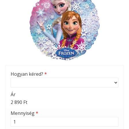
Hogyan kéred?
*
Ár
2 890 Ft
Mennyiség
*