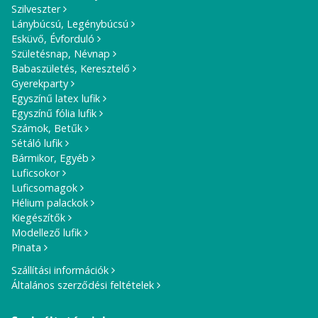
Szilveszter
Lánybúcsú, Legénybúcsú
Esküvő, Évforduló
Születésnap, Névnap
Babaszületés, Keresztelő
Gyerekparty
Egyszínű latex lufik
Egyszínű fólia lufik
Számok, Betűk
Sétáló lufik
Bármikor, Egyéb
Luficsokor
Luficsomagok
Hélium palackok
Kiegészítők
Modellező lufik
Pinata
Szállítási információk
Általános szerződési feltételek