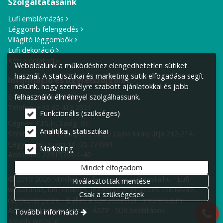
Szolgáltatásaink
Lufi emblémázás
Léggömb felengedés
Világító léggömbök
Lufi dekoráció
Kérj ajánlatot!
Weboldalunk a működéshez elengedhetetlen sütiket
használ. A statisztikai és marketing sütik elfogadása segít
Információ és ügyfélszolgálat
nekünk, hogy személyre szabott ajánlatokkal és jobb
E-mail cím:
info@lufiposta.hu
felhasználói élménnyel szolgálhassunk.
Telefon:
+36 30 419 2621
Funkcionális (szükséges)
Cégnév: F.I.S.H. Szolg. Bt.
Analitikai, statisztikai
Székhely:
1149 Budapest, Nagy Lajos király útja 212-214.
Cégjegyzék szám: 01-06-774991
Marketing
Adószám: 22315797-1-42
Mindet elfogadom
© 2010-2026 Minden jog fenntartva! LufiPosta.hu - Lufi
Kiválasztottak mentése
webáruház, lufi rendelés, léggömb felengedés esküvőkre,
Csak a szükségesek
rendezvényekre.
Elállás a szerződéstől
Impresszum
Adatvédelmi nyilatkozat
ÁSZF
Süti beállítások
További információ
Kreatív website