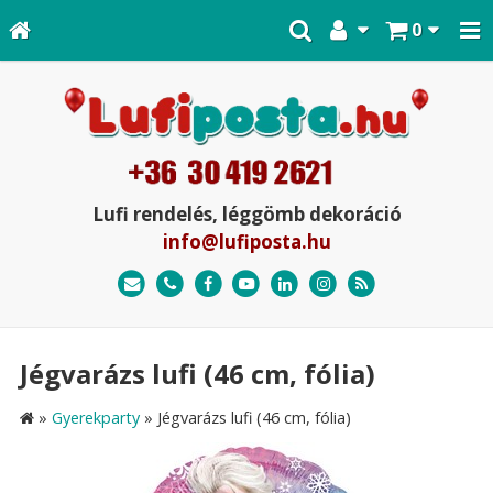
0
Lufi rendelés, léggömb dekoráció
info@lufiposta.hu
Jégvarázs lufi (46 cm, fólia)
»
Gyerekparty
»
Jégvarázs lufi (46 cm, fólia)