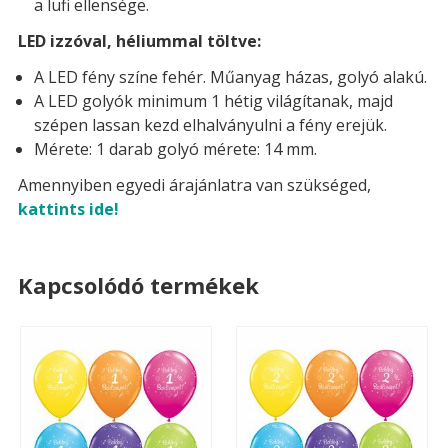
a lufi ellensége.
LED izzóval, héliummal töltve:
A LED fény színe fehér. Műanyag házas, golyó alakú.
A LED golyók minimum 1 hétig világítanak, majd
szépen lassan kezd elhalványulni a fény erejük.
Mérete: 1 darab golyó mérete: 14 mm.
Amennyiben egyedi árajánlatra van szükséged,
kattints ide!
Kapcsolódó termékek