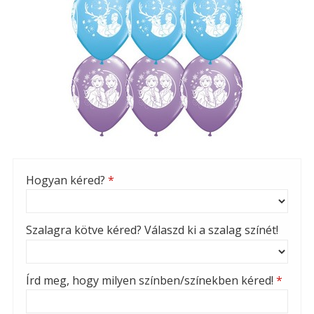
Hogyan kéred?
*
Szalagra kötve kéred? Válaszd ki a szalag színét!
Írd meg, hogy milyen színben/színekben kéred!
*