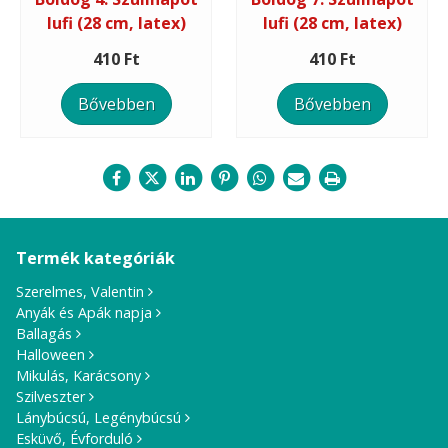
lufi (28 cm, latex)
lufi (28 cm, latex)
410 Ft
410 Ft
Bővebben
Bővebben
Termék kategóriák
Szerelmes, Valentin
Anyák és Apák napja
Ballagás
Halloween
Mikulás, Karácsony
Szilveszter
Lánybúcsú, Legénybúcsú
Esküvő, Évforduló