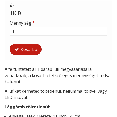
Ár
410 Ft
Mennyiség
*
Kosárba
A feltüntetett ár 1 darab lufi megvásárlására
vonatkozik, a kosárba tetszőleges mennyiséget tudsz
betenni.
A lufikat kérheted t
öltetlenül, héliummal töltve, vagy
LED izzóval:
Léggömb töltetlenül:
Anyaga: latex. Mérete: 11 inch (28 cm)