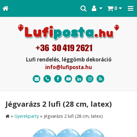
0
Lufi rendelés, léggömb dekoráció
info@lufiposta.hu
Jégvarázs 2 lufi (28 cm, latex)
»
Gyerekparty
»
Jégvarázs 2 lufi (28 cm, latex)