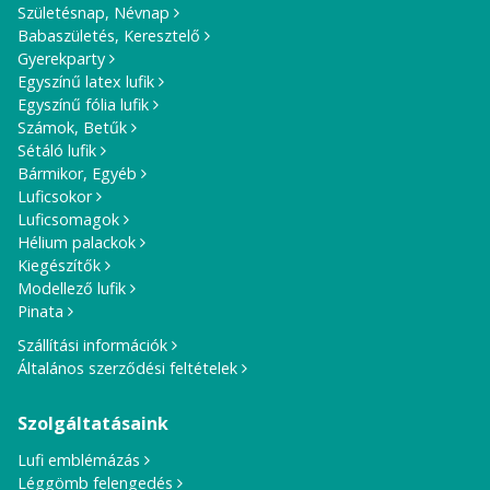
Születésnap, Névnap
Babaszületés, Keresztelő
Gyerekparty
Egyszínű latex lufik
Egyszínű fólia lufik
Számok, Betűk
Sétáló lufik
Bármikor, Egyéb
Luficsokor
Luficsomagok
Hélium palackok
Kiegészítők
Modellező lufik
Pinata
Szállítási információk
Általános szerződési feltételek
Szolgáltatásaink
Lufi emblémázás
Léggömb felengedés