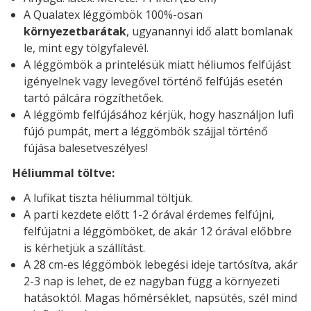
A Qualatex léggömbök 100%-osan
környezetbarátak
, ugyanannyi idő alatt bomlanak
le, mint egy tölgyfalevél.
A léggömbök a printelésük miatt héliumos felfújást
igényelnek vagy levegővel történő felfújás esetén
tartó pálcára rögzíthetőek.
A léggömb felfújásához kérjük, hogy használjon lufi
fújó pumpát, mert a léggömbök szájjal történő
fújása balesetveszélyes!
Héliummal töltve:
A lufikat tiszta héliummal töltjük.
A parti kezdete előtt 1-2 órával érdemes felfújni,
felfújatni a léggömböket, de akár 12 órával előbbre
is kérhetjük a szállítást.
A 28 cm-es léggömbök lebegési ideje tartósítva, akár
2-3 nap is lehet, de ez nagyban függ a környezeti
hatásoktól. Magas hőmérséklet, napsütés, szél mind