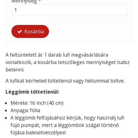
Mennyiség
*
Kosárba
A feltüntetett ár 1 darab lufi megvásárlására
vonatkozik, a kosárba tetszőleges mennyiséget tudsz
betenni.
A lufikat kérheted t
öltetlenül vagy héliummal töltve:
Léggömb töltetlenül:
Mérete: 16 inch (40 cm)
Anyaga: fólia
A léggömb felfújásához kérjük, hogy használj lufi
fújó pumpát, mert a léggömbök szájjal történő
fújása balesetveszélyes!