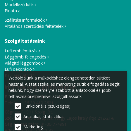
Modellező lufik
Pinata
Szállítási információk
Általános szerződési feltételek
Szolgáltatásaink
Lufi emblémázás
Léggömb felengedés
Világító léggömbök
Lufi dekoráció
Kérj ajánlatot!
Weboldalunk a működéshez elengedhetetlen sütiket
használ. A statisztikai és marketing sütik elfogadása segít
Információ és ügyfélszolgálat
nekünk, hogy személyre szabott ajánlatokkal és jobb
felhasználói élménnyel szolgálhassunk.
E-mail cím:
info@lufiposta.hu
Telefon:
+36 30 419 2621
Funkcionális (szükséges)
Cégnév: F.I.S.H. Szolg. Bt.
Analitikai, statisztikai
Székhely:
1149 Budapest, Nagy Lajos király útja 212-214.
Cégjegyzék szám: 01-06-774991
Marketing
Adószám: 22315797-1-42