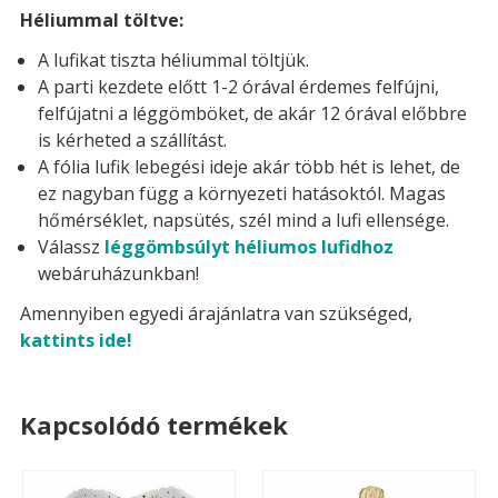
Héliummal töltve:
A lufikat tiszta héliummal töltjük.
A parti kezdete előtt 1-2 órával érdemes felfújni,
felfújatni a léggömböket, de akár 12 órával előbbre
is kérheted a szállítást.
A fólia lufik lebegési ideje akár több hét is lehet, de
ez nagyban függ a környezeti hatásoktól. Magas
hőmérséklet, napsütés, szél mind a lufi ellensége.
Válassz
léggömbsúlyt héliumos lufidhoz
webáruházunkban!
Amennyiben egyedi árajánlatra van szükséged,
kattints ide!
Kapcsolódó termékek