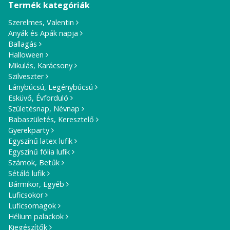
Termék kategóriák
Szerelmes, Valentin
Anyák és Apák napja
Ballagás
Halloween
Mikulás, Karácsony
Szilveszter
Lánybúcsú, Legénybúcsú
Esküvő, Évforduló
Születésnap, Névnap
Babaszületés, Keresztelő
Gyerekparty
Egyszínű latex lufik
Egyszínű fólia lufik
Számok, Betűk
Sétáló lufik
Bármikor, Egyéb
Luficsokor
Luficsomagok
Hélium palackok
Kiegészítők