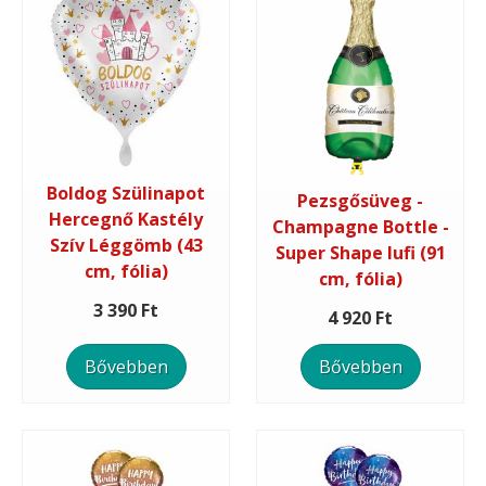
Boldog Szülinapot
Pezsgősüveg -
Hercegnő Kastély
Champagne Bottle -
Szív Léggömb (43
Super Shape lufi (91
cm, fólia)
cm, fólia)
3 390 Ft
4 920 Ft
Bővebben
Bővebben