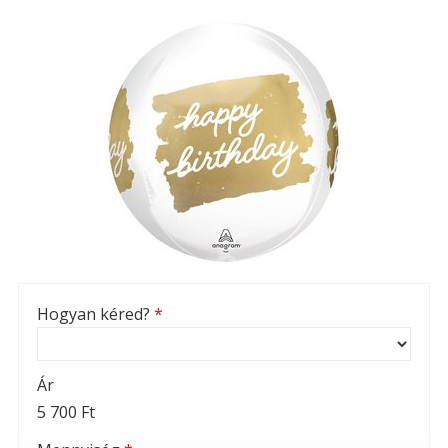
Hogyan kéred?
*
Ár
5 700 Ft