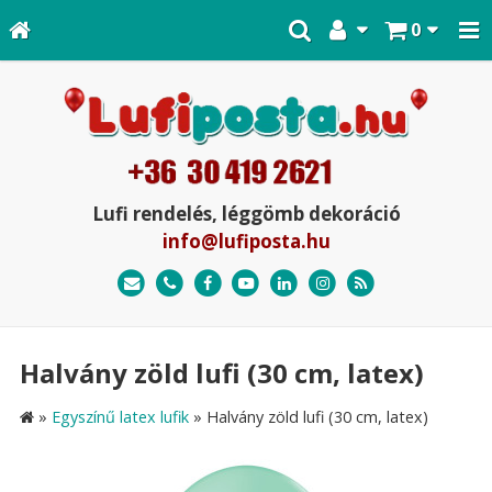
0
Lufi rendelés, léggömb dekoráció
info@lufiposta.hu
Halvány zöld lufi (30 cm, latex)
»
Egyszínű latex lufik
»
Halvány zöld lufi (30 cm, latex)