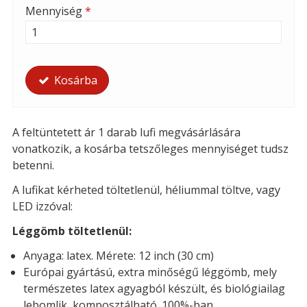
Mennyiség
*
Kosárba
A feltüntetett ár 1 darab lufi megvásárlására
vonatkozik, a kosárba tetszőleges mennyiséget tudsz
betenni.
A lufikat kérheted t
öltetlenül, héliummal töltve, vagy
LED izzóval:
Léggömb töltetlenül:
Anyaga: latex. Mérete: 12 inch (30 cm)
Európai gyártású, extra minőségű léggömb, mely
természetes latex agyagból készült, és biológiailag
lebomlik, komposztálható. 100%-ban