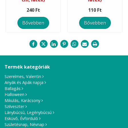
240 Ft
110 Ft
Bővebben
Bővebben
Termék kategóriák
Szerelmes, Valentin
Anyák és Apák napja
Ballagás
Halloween
Mikulás, Karácsony
Szilveszter
Lánybúcsú, Legénybúcsú
Esküvő, Évforduló
Születésnap, Névnap