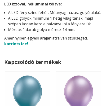
LED izzóval, héliummal töltve:
A LED fény színe fehér. Műanyag házas, golyó alakú.
A LED golyók minimum 1 hétig világítanak, majd
szépen lassan kezd elhalványulni a fény erejük.
Mérete: 1 darab golyó mérete: 14 mm.
Amennyiben egyedi árajánlatra van szükséged,
kattints ide!
Kapcsolódó termékek