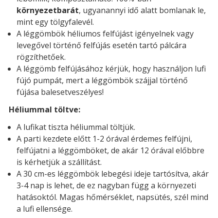
környezetbarát
, ugyanannyi idő alatt bomlanak le,
mint egy tölgyfalevél.
A léggömbök héliumos felfújást igényelnek vagy
levegővel történő felfújás esetén tartó pálcára
rögzíthetőek.
A léggömb felfújásához kérjük, hogy használjon lufi
fújó pumpát, mert a léggömbök szájjal történő
fújása balesetveszélyes!
Héliummal töltve:
A lufikat tiszta héliummal töltjük.
A parti kezdete előtt 1-2 órával érdemes felfújni,
felfújatni a léggömböket, de akár 12 órával előbbre
is kérhetjük a szállítást.
A 30 cm-es léggömbök lebegési ideje tartósítva, akár
3-4 nap is lehet, de ez nagyban függ a környezeti
hatásoktól. Magas hőmérséklet, napsütés, szél mind
a lufi ellensége.