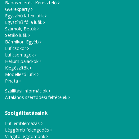
Babaszületés, Keresztelő
Gyerekparty
Egyszínű latex lufik
Egyszínű fólia lufik
Számok, Betűk
Sétáló lufik
Bármikor, Egyéb
Luficsokor
Luficsomagok
Hélium palackok
Kiegészítők
Modellező lufik
Pinata
Szállítási információk
Általános szerződési feltételek
Szolgáltatásaink
Lufi emblémázás
Léggömb felengedés
Világító léggömbök