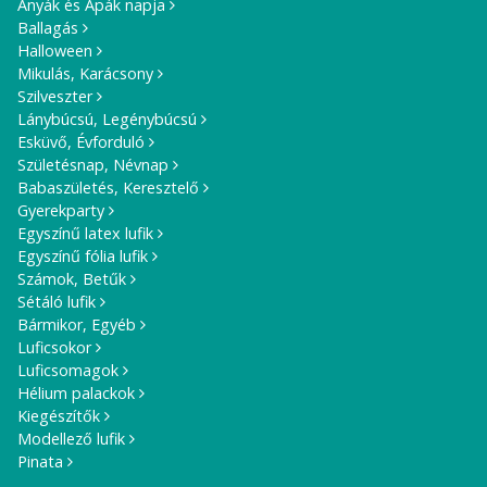
Anyák és Apák napja
Ballagás
Halloween
Mikulás, Karácsony
Szilveszter
Lánybúcsú, Legénybúcsú
Esküvő, Évforduló
Születésnap, Névnap
Babaszületés, Keresztelő
Gyerekparty
Egyszínű latex lufik
Egyszínű fólia lufik
Számok, Betűk
Sétáló lufik
Bármikor, Egyéb
Luficsokor
Luficsomagok
Hélium palackok
Kiegészítők
Modellező lufik
Pinata