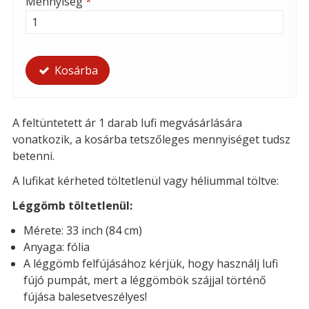
Mennyiség
*
Kosárba
A feltüntetett ár 1 darab lufi megvásárlására
vonatkozik, a kosárba tetszőleges mennyiséget tudsz
betenni.
A lufikat kérheted t
öltetlenül vagy héliummal töltve:
Léggömb töltetlenül:
Mérete: 33 inch (84 cm)
Anyaga: fólia
A léggömb felfújásához kérjük, hogy használj lufi
fújó pumpát, mert a léggömbök szájjal történő
fújása balesetveszélyes!