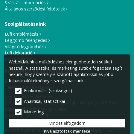
Szállítási információk
Általános szerződési feltételek
Szolgáltatásaink
Lufi emblémázás
Léggömb felengedés
Világító léggömbök
Lufi dekoráció
Kérj ajánlatot!
Weboldalunk a működéshez elengedhetetlen sütiket
használ. A statisztikai és marketing sütik elfogadása segít
Információ és ügyfélszolgálat
nekünk, hogy személyre szabott ajánlatokkal és jobb
felhasználói élménnyel szolgálhassunk.
E-mail cím:
info@lufiposta.hu
Telefon:
+36 30 419 2621
Funkcionális (szükséges)
Cégnév: F.I.S.H. Szolg. Bt.
Analitikai, statisztikai
Székhely:
1149 Budapest, Nagy Lajos király útja 212-214.
Cégjegyzék szám: 01-06-774991
Marketing
Adószám: 22315797-1-42
Mindet elfogadom
© 2010-2026 Minden jog fenntartva! LufiPosta.hu - Lufi
Kiválasztottak mentése