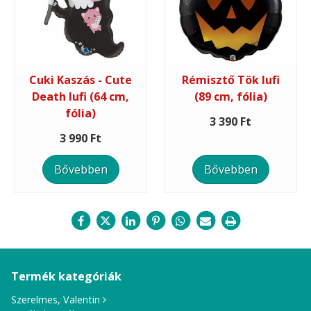
Cuki Kaszás - Cute
Rémisztő Tök lufi
Death lufi (64 cm,
(89 cm, fólia)
fólia)
3 390 Ft
3 990 Ft
Bővebben
Bővebben
Termék kategóriák
Szerelmes, Valentin