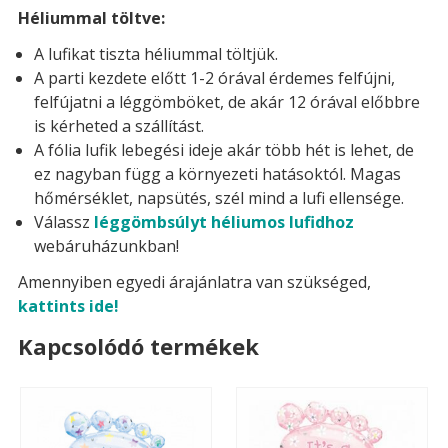
Héliummal töltve:
A lufikat tiszta héliummal töltjük.
A parti kezdete előtt 1-2 órával érdemes felfújni,
felfújatni a léggömböket, de akár 12 órával előbbre
is kérheted a szállítást.
A fólia lufik lebegési ideje akár több hét is lehet, de
ez nagyban függ a környezeti hatásoktól. Magas
hőmérséklet, napsütés, szél mind a lufi ellensége.
Válassz
léggömbsúlyt héliumos lufidhoz
webáruházunkban!
Amennyiben egyedi árajánlatra van szükséged,
kattints ide!
Kapcsolódó termékek