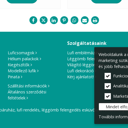
Szolgáltatásaink
Luficsomagok
Lufi emblémázás
Weboldalunk a m
Hélium palackok
Léggömb felengedés
marketing sütik
Kiegészítők
Világító léggömbök
és jobb felhasz
Modellező lufik
Lufi dekoráció
Funkcio
Pinata
Kérj ajánlatot!
Szállítási információk
Analitika
Általános szerződési
Marketi
feltételek
Mindet elf
báruház, lufi rendelés, léggömb felengedés esküvőkre, rendezvények
További inform