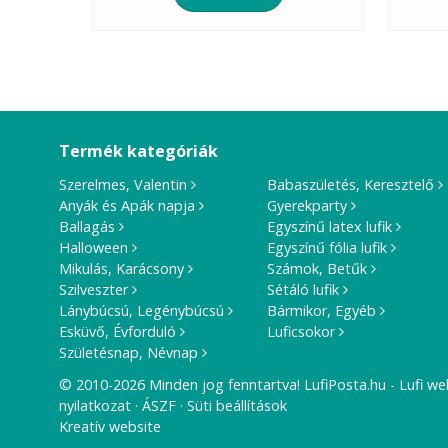
Termék kategóriák
Szerelmes, Valentin
Babaszületés, Keresztelő
Anyák és Apák napja
Gyerekparty
Ballagás
Egyszínű latex lufik
Halloween
Egyszínű fólia lufik
Mikulás, Karácsony
Számok, Betűk
Szilveszter
Sétáló lufik
Lánybúcsú, Legénybúcsú
Bármikor, Egyéb
Esküvő, Évforduló
Luficsokor
Születésnap, Névnap
© 2010-2026 Minden jog fenntartva! LufiPosta.hu - Lufi we
nyilatkozat
ÁSZF
Süti beállítások
Kreatív website