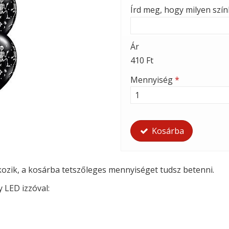
Írd meg, hogy milyen szí
Ár
410 Ft
Mennyiség
*
Kosárba
tkozik, a kosárba tetszőleges mennyiséget tudsz betenni.
y LED izzóval: