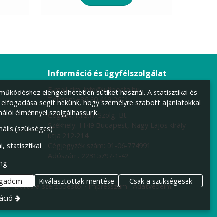
Információ és ügyfélszolgálat
E-mail cím:
info@lufiposta.hu
űködéshez elengedhetetlen sütiket használ. A statisztikai és
Telefon:
+36 30 419 2621
 elfogadása segít nekünk, hogy személyre szabott ajánlatokkal
nálói élménnyel szolgálhassunk.
Cégnév: F.I.S.H. Szolg. Bt.
Székhely:
1149 Budapest, Nagy Lajos király
nális (szükséges)
útja 212-214.
Cégjegyzék szám: 01-06-774991
i, statisztikai
Adószám: 22315797-1-42
ng
ogadom
Kiválasztottak mentése
Csak a szükségesek
re.
Elállás a szerződéstől
Impresszum
Adatvédelmi
áció