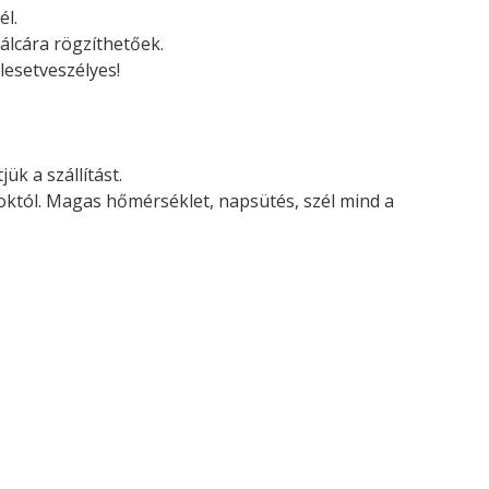
él.
álcára rögzíthetőek.
lesetveszélyes!
ük a szállítást.
soktól. Magas hőmérséklet, napsütés, szél mind a