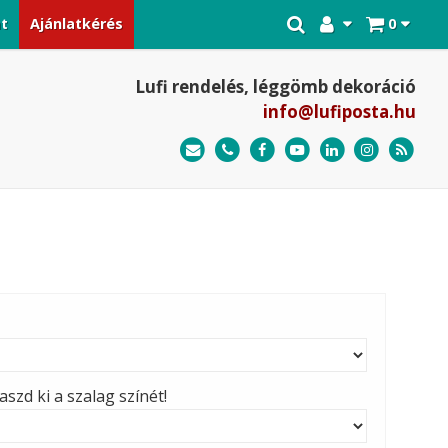
at
Ajánlatkérés
0
Lufi rendelés, léggömb dekoráció
info@lufiposta.hu
szd ki a szalag színét!