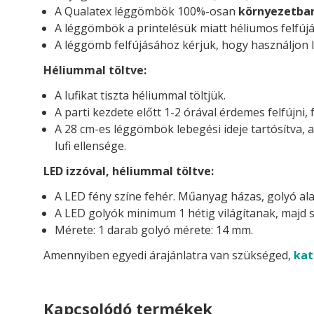
A Qualatex léggömbök 100%-osan
környezetba
A léggömbök a printelésük miatt héliumos felfújá
A léggömb felfújásához kérjük, hogy használjon l
Héliummal töltve:
A lufikat tiszta héliummal töltjük.
A parti kezdete előtt 1-2 órával érdemes felfújni, 
A 28 cm-es léggömbök lebegési ideje tartósítva, 
lufi ellensége.
LED izzóval, héliummal töltve:
A LED fény színe fehér. Műanyag házas, golyó ala
A LED golyók minimum 1 hétig világítanak, majd s
Mérete: 1 darab golyó mérete: 14 mm.
Amennyiben egyedi árajánlatra van szükséged,
kat
Kapcsolódó termékek