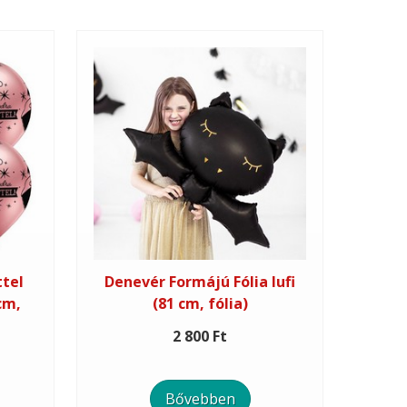
ttel
Denevér Formájú Fólia lufi
cm,
(81 cm, fólia)
2 800 Ft
Bővebben