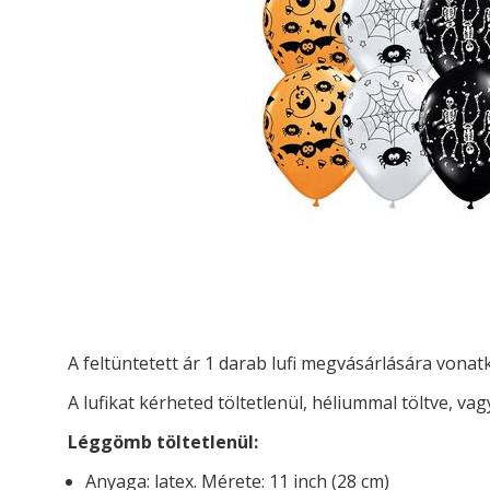
A feltüntetett ár 1 darab lufi megvásárlására vona
A lufikat kérheted t
öltetlenül, héliummal töltve, vag
Léggömb töltetlenül:
Anyaga: latex. Mérete: 11 inch (28 cm)