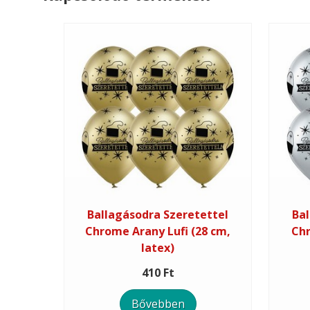
Ballagásodra Szeretettel
Bal
Chrome Arany Lufi (28 cm,
Chr
latex)
410 Ft
Bővebben