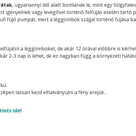
rátak
, ugyanannyi idő alatt bomlanak le, mint egy tölgyfalev
st igényelnek vagy levegővel történő felfújás esetén tartó p
ufi fújó pumpát, mert a léggömbök szájjal történő fújása ba
felfújatni a léggömböket, de akár 12 órával előbbre is kérhetj
akár 2-3 nap is lehet, de ez nagyban függ a környezeti hatá
kú.
zépen lassan kezd elhalványulni a fény erejük.
tints ide!