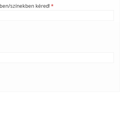
nben/színekben kéred!
*