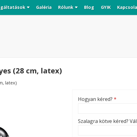
lgáltatások
Galéria
Rólunk
Blog
GYIK
Kapcsol
yes (28 cm, latex)
m, latex)
Hogyan kéred?
*
Szalagra kötve kéred? Vála