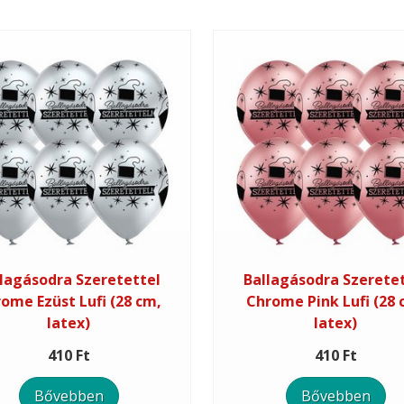
lagásodra Szeretettel
Ballagásodra Szerete
ome Ezüst Lufi (28 cm,
Chrome Pink Lufi (28 
latex)
latex)
410 Ft
410 Ft
Bővebben
Bővebben