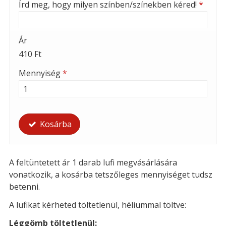
Írd meg, hogy milyen színben/színekben kéred!
*
Ár
410 Ft
Mennyiség
*
Kosárba
A feltüntetett ár 1 darab lufi megvásárlására
vonatkozik, a kosárba tetszőleges mennyiséget tudsz
betenni.
A lufikat kérheted töltetlenül, héliummal töltve:
Léggömb töltetlenül: