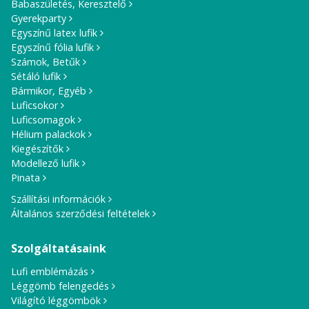
Babaszületés, Keresztelő
Gyerekparty
Egyszínű latex lufik
Egyszínű fólia lufik
Számok, Betűk
Sétáló lufik
Bármikor, Egyéb
Luficsokor
Luficsomagok
Hélium palackok
Kiegészítők
Modellező lufik
Pinata
Szállítási információk
Általános szerződési feltételek
Szolgáltatásaink
Lufi emblémázás
Léggömb felengedés
Világító léggömbök