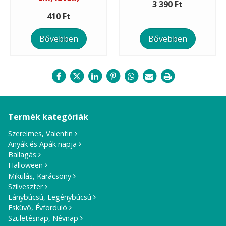
3 390 Ft
410 Ft
Bővebben
Bővebben
Termék kategóriák
Szerelmes, Valentin
Anyák és Apák napja
Ballagás
Halloween
Mikulás, Karácsony
Szilveszter
Lánybúcsú, Legénybúcsú
Esküvő, Évforduló
Születésnap, Névnap