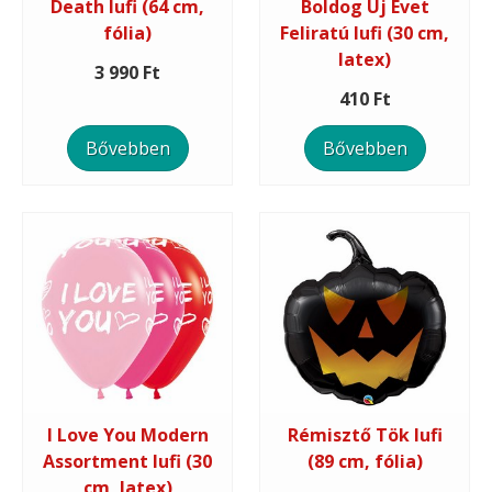
Death lufi (64 cm,
Boldog Új Évet
fólia)
Feliratú lufi (30 cm,
latex)
3 990 Ft
410 Ft
Bővebben
Bővebben
I Love You Modern
Rémisztő Tök lufi
Assortment lufi (30
(89 cm, fólia)
cm, latex)