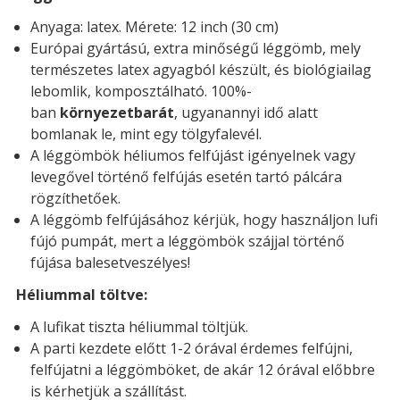
Anyaga: latex. Mérete: 12 inch (30 cm)
Európai gyártású, extra minőségű léggömb, mely
természetes latex agyagból készült, és biológiailag
lebomlik, komposztálható. 100%-
ban
környezetbarát
, ugyanannyi idő alatt
bomlanak le, mint egy tölgyfalevél.
A léggömbök héliumos felfújást igényelnek vagy
levegővel történő felfújás esetén tartó pálcára
rögzíthetőek.
A léggömb felfújásához kérjük, hogy használjon lufi
fújó pumpát, mert a léggömbök szájjal történő
fújása balesetveszélyes!
Héliummal töltve:
A lufikat tiszta héliummal töltjük.
A parti kezdete előtt 1-2 órával érdemes felfújni,
felfújatni a léggömböket, de akár 12 órával előbbre
is kérhetjük a szállítást.