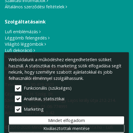
Szállítási információk
Általános szerződési feltételek
Szolgáltatásaink
Lufi emblémázás
Léggömb felengedés
Világító léggömbök
Lufi dekoráció
Kérj ajánlatot!
Weboldalunk a működéshez elengedhetetlen sütiket
használ. A statisztikai és marketing sütik elfogadása segít
Információ és ügyfélszolgálat
nekünk, hogy személyre szabott ajánlatokkal és jobb
E-mail cím:
info@lufiposta.hu
felhasználói élménnyel szolgálhassunk.
Telefon:
+36 30 419 2621
Funkcionális (szükséges)
Cégnév: F.I.S.H. Szolg. Bt.
Analitikai, statisztikai
Székhely:
1149 Budapest, Nagy Lajos király útja 212-214.
Cégjegyzék szám: 01-06-774991
Marketing
Adószám: 22315797-1-42
Mindet elfogadom
© 2010-2026 Minden jog fenntartva! LufiPosta.hu - Lufi
Kiválasztottak mentése