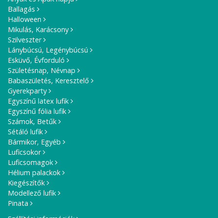
Ballagás
Halloween
Mikulás, Karácsony
Szilveszter
Lánybúcsú, Legénybúcsú
Esküvő, Évforduló
Születésnap, Névnap
Babaszületés, Keresztelő
Gyerekparty
Egyszínű latex lufik
Egyszínű fólia lufik
Számok, Betűk
Sétáló lufik
Bármikor, Egyéb
Luficsokor
Luficsomagok
Hélium palackok
Kiegészítők
Modellező lufik
Pinata