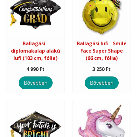
Ballagási -
Ballagási lufi - Smile
diplomakalap alakú
Face Super Shape
lufi (103 cm, fólia)
(66 cm, fólia)
4 990 Ft
3 250 Ft
Bővebben
Bővebben