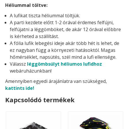
Héliummal töltve:
A lufikat tiszta héliummal töltjük.
A parti kezdete előtt 1-2 órával érdemes felfújni,
felfújatni a léggömböket, de akár 12 órával előbbre
is kérheted a szállítást.
A fólia lufik lebegési ideje akár több hét is lehet, de
ez nagyban függ a környezeti hatásoktól. Magas
hőmérséklet, napsütés, szél mind a lufi ellensége.
Válassz
léggömbsúlyt héliumos lufidhoz
webáruházunkban!
Amennyiben egyedi árajánlatra van szükséged,
kattints ide!
Kapcsolódó termékek