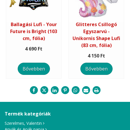
Ballagási Lufi - Your
Glitteres Csillogó
Future is Bright (103
Egyszarvú -
cm, fólia)
Unikornis Shape Lufi
(83 cm, fólia)
4 690 Ft
4 150 Ft
Bővebben
Bővebben
Termék kategóriák
Szerelmes, Valentin
Anyák és Apák napja