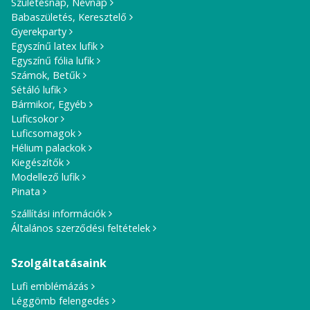
Születésnap, Névnap
Babaszületés, Keresztelő
Gyerekparty
Egyszínű latex lufik
Egyszínű fólia lufik
Számok, Betűk
Sétáló lufik
Bármikor, Egyéb
Luficsokor
Luficsomagok
Hélium palackok
Kiegészítők
Modellező lufik
Pinata
Szállítási információk
Általános szerződési feltételek
Szolgáltatásaink
Lufi emblémázás
Léggömb felengedés