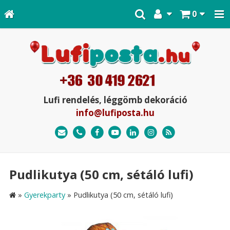
0
Lufi rendelés, léggömb dekoráció
info@lufiposta.hu
Pudlikutya (50 cm, sétáló lufi)
»
Gyerekparty
»
Pudlikutya (50 cm, sétáló lufi)