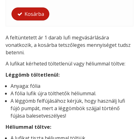
Kosárba
A feltüntetett ár 1 darab lufi megvásárlására
vonatkozik, a kosárba tetszőleges mennyiséget tudsz
betenni.
A lufikat kérheted t
öltetlenül vagy héliummal töltve:
Léggömb töltetlenül:
Anyaga: fólia
A fólia lufik újra tölthetők héliummal.
A léggömb felfújásához kérjük, hogy használj lufi
fújó pumpát, mert a léggömbök szájjal történő
fújása balesetveszélyes!
Héliummal töltve:
A lufikat tiszta héliummal töltjük.