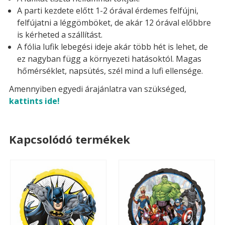
A parti kezdete előtt 1-2 órával érdemes felfújni,
felfújatni a léggömböket, de akár 12 órával előbbre
is kérheted a szállítást.
A fólia lufik lebegési ideje akár több hét is lehet, de
ez nagyban függ a környezeti hatásoktól. Magas
hőmérséklet, napsütés, szél mind a lufi ellensége.
Amennyiben egyedi árajánlatra van szükséged,
kattints ide!
Kapcsolódó termékek