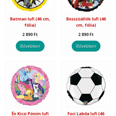
Batman lufi (46 cm,
Bosszúállók lufi (46
fólia)
cm, fólia)
2 890 Ft
2 890 Ft
Bővebben
Bővebben
Én Kicsi Pónim lufi
Foci Labda lufi (46