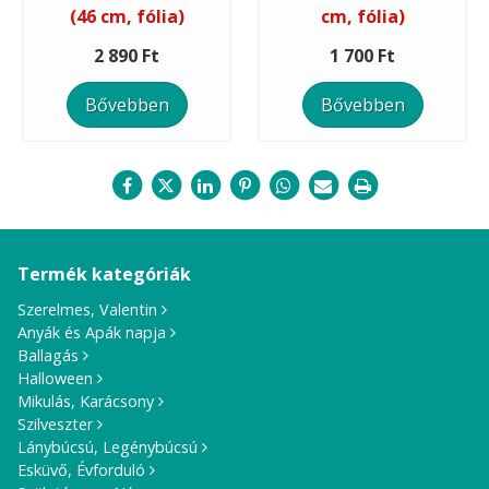
(46 cm, fólia)
cm, fólia)
2 890 Ft
1 700 Ft
Bővebben
Bővebben
Termék kategóriák
Szerelmes, Valentin
Anyák és Apák napja
Ballagás
Halloween
Mikulás, Karácsony
Szilveszter
Lánybúcsú, Legénybúcsú
Esküvő, Évforduló