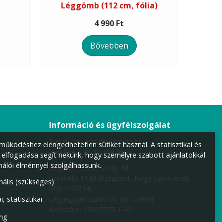
Léggömb (112 cm, fólia)
4 990 Ft
Bővebben
Információ és ügyfélszolgálat
E-mail cím:
info@lufiposta.hu
űködéshez elengedhetetlen sütiket használ. A statisztikai és
Telefon:
+36 30 419 2621
 elfogadása segít nekünk, hogy személyre szabott ajánlatokkal
nálói élménnyel szolgálhassunk.
Cégnév: F.I.S.H. Szolg. Bt.
Székhely:
1149 Budapest, Nagy Lajos király
nális (szükséges)
útja 212-214.
Cégjegyzék szám: 01-06-774991
i, statisztikai
Adószám: 22315797-1-42
ng