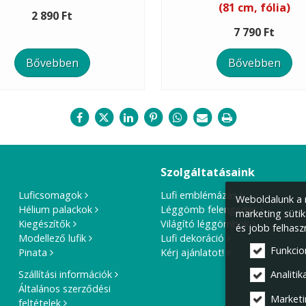
(81 cm, fólia)
2 890 Ft
7 790 Ft
Bővebben
Bővebben
Szolgáltatásaink
Luficsomagok
Lufi emblémázás
Weboldalunk a m
Hélium palackok
Léggömb felengedés
marketing sütik
Kiegészítők
Világító léggömbök
és jobb felhasz
Modellező lufik
Lufi dekoráció
Funkcio
Pinata
Kérj ajánlatot!
Szállítási információk
Analitika
Általános szerződési
Marketi
feltételek