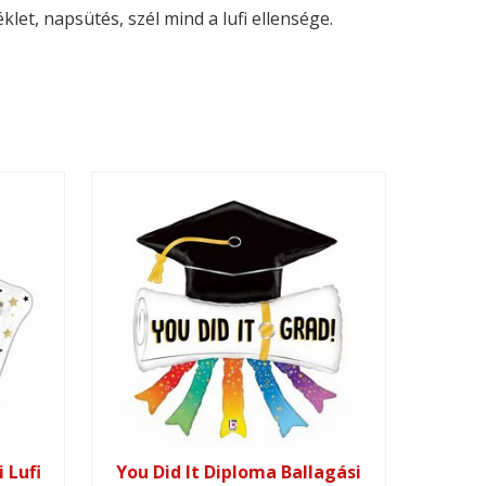
let, napsütés, szél mind a lufi ellensége.
 Lufi
You Did It Diploma Ballagási