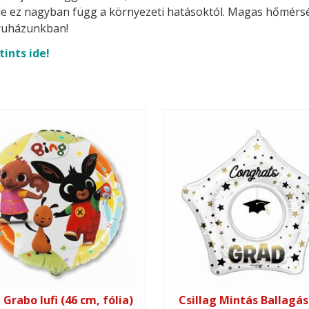
t, de ez nagyban függ a környezeti hatásoktól. Magas hőmérsék
uházunkban!
tints ide!
 Grabo lufi (46 cm, fólia)
Csillag Mintás Ballagási