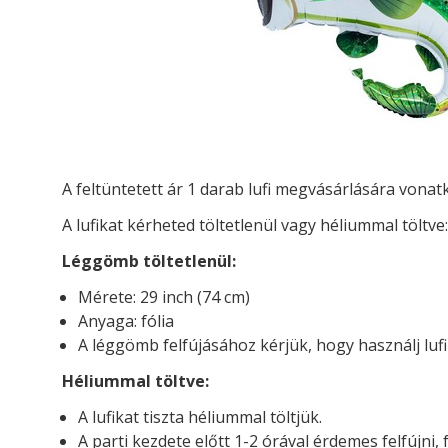
A feltüntetett ár 1 darab lufi megvásárlására vona
A lufikat kérheted t
öltetlenül vagy héliummal töltve:
Léggömb töltetlenül:
Mérete: 29 inch (74 cm)
Anyaga: fólia
A léggömb felfújásához kérjük, hogy használj luf
Héliummal töltve:
A lufikat tiszta héliummal töltjük.
A parti kezdete előtt 1-2 órával érdemes felfújni, 