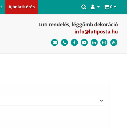
at
Ajánlatkérés
0
Lufi rendelés, léggömb dekoráció
info@lufiposta.hu