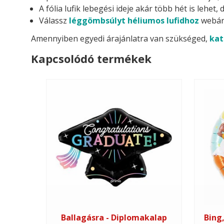
A fólia lufik lebegési ideje akár több hét is lehe
Válassz
léggömbsúlyt héliumos lufidhoz
webár
Amennyiben egyedi árajánlatra van szükséged,
kat
Kapcsolódó termékek
Ballagásra - Diplomakalap
Bing,