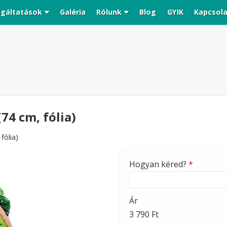
lgáltatások
Galéria
Rólunk
Blog
GYIK
Kapcsol
(74 cm, fólia)
fólia)
Hogyan kéred?
*
Ár
3 790 Ft