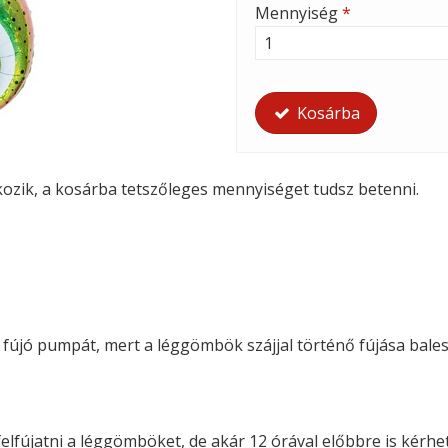
Mennyiség
*
Kosárba
tkozik, a kosárba tetszőleges mennyiséget tudsz betenni.
i fújó pumpát, mert a léggömbök szájjal történő fújása bales
felfújatni a léggömböket, de akár 12 órával előbbre is kérhete