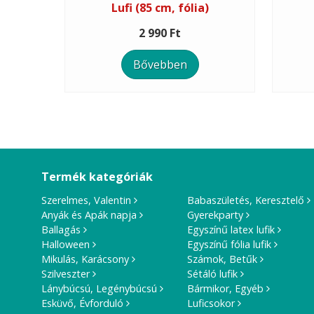
Lufi (85 cm, fólia)
2 990 Ft
Bővebben
Termék kategóriák
Szerelmes, Valentin
Babaszületés, Keresztelő
Anyák és Apák napja
Gyerekparty
Ballagás
Egyszínű latex lufik
Halloween
Egyszínű fólia lufik
Mikulás, Karácsony
Számok, Betűk
Szilveszter
Sétáló lufik
Lánybúcsú, Legénybúcsú
Bármikor, Egyéb
Esküvő, Évforduló
Luficsokor