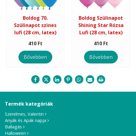
Boldog 70.
Boldog Szülinapot
Szülinapot szines
Shining Star Rózsa
lufi (28 cm, latex)
Lufi (28 cm, latex)
410 Ft
410 Ft
Bővebben
Bővebben
Termék kategóriák
Szerelmes, Valentin
Anyák és Apák napja
Ballagás
Halloween