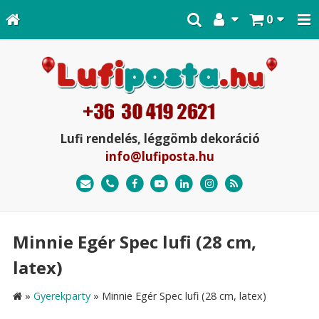
0
Lufi rendelés, léggömb dekoráció
info@lufiposta.hu
Minnie Egér Spec lufi (28 cm,
latex)
»
Gyerekparty
»
Minnie Egér Spec lufi (28 cm, latex)