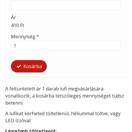
Ár
410 Ft
Mennyiség
*
Kosárba
A feltüntetett ár 1 darab lufi megvásárlására
vonatkozik, a kosárba tetszőleges mennyiséget tudsz
betenni.
A lufikat kérheted t
öltetlenül, héliummal töltve, vagy
LED izzóval:
Léggömb töltetlenül: