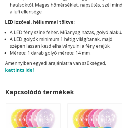
hatásoktól. Magas hőmérséklet, napsütés, szél mind
a lufi ellensége.
LED izzóval, héliummal töltve:
A LED fény színe fehér. Műanyag házas, golyó alakú.
A LED golyók minimum 1 hétig világítanak, majd
szépen lassan kezd elhalványulni a fény erejük.
Mérete: 1 darab golyó mérete: 14 mm.
Amennyiben egyedi árajánlatra van szükséged,
kattints ide!
Kapcsolódó termékek