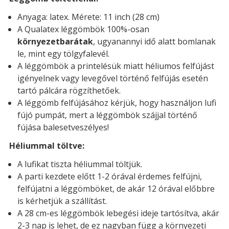
Anyaga: latex. Mérete: 11 inch (28 cm)
A Qualatex léggömbök 100%-osan
környezetbarátak
, ugyanannyi idő alatt bomlanak
le, mint egy tölgyfalevél.
A léggömbök a printelésük miatt héliumos felfújást
igényelnek vagy levegővel történő felfújás esetén
tartó pálcára rögzíthetőek.
A léggömb felfújásához kérjük, hogy használjon lufi
fújó pumpát, mert a léggömbök szájjal történő
fújása balesetveszélyes!
Héliummal töltve:
A lufikat tiszta héliummal töltjük.
A parti kezdete előtt 1-2 órával érdemes felfújni,
felfújatni a léggömböket, de akár 12 órával előbbre
is kérhetjük a szállítást.
A 28 cm-es léggömbök lebegési ideje tartósítva, akár
2-3 nap is lehet, de ez nagyban függ a környezeti