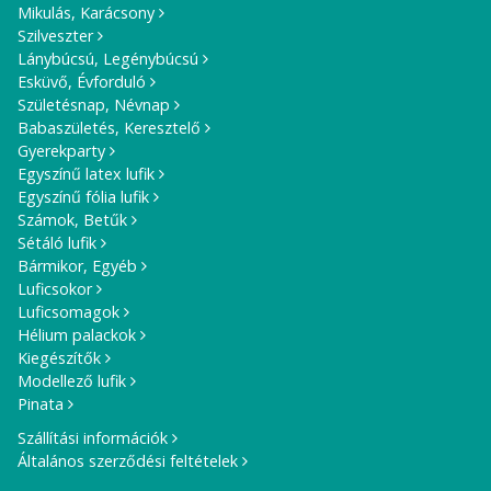
Mikulás, Karácsony
Szilveszter
Lánybúcsú, Legénybúcsú
Esküvő, Évforduló
Születésnap, Névnap
Babaszületés, Keresztelő
Gyerekparty
Egyszínű latex lufik
Egyszínű fólia lufik
Számok, Betűk
Sétáló lufik
Bármikor, Egyéb
Luficsokor
Luficsomagok
Hélium palackok
Kiegészítők
Modellező lufik
Pinata
Szállítási információk
Általános szerződési feltételek