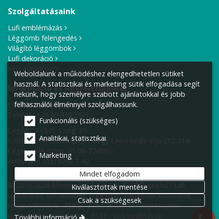
Szolgáltatásaink
Lufi emblémázás
Léggömb felengedés
Világító léggömbök
Lufi dekoráció
Kérj ajánlatot!
Weboldalunk a működéshez elengedhetetlen sütiket
használ. A statisztikai és marketing sütik elfogadása segít
Információ és ügyfélszolgálat
nekünk, hogy személyre szabott ajánlatokkal és jobb
felhasználói élménnyel szolgálhassunk.
E-mail cím:
info@lufiposta.hu
Telefon:
+36 30 419 2621
Funkcionális (szükséges)
Cégnév: F.I.S.H. Szolg. Bt.
Analitikai, statisztikai
Székhely:
1149 Budapest, Nagy Lajos király útja 212-214.
Cégjegyzék szám: 01-06-774991
Marketing
Adószám: 22315797-1-42
Mindet elfogadom
© 2010-2026 Minden jog fenntartva! LufiPosta.hu - Lufi
Kiválasztottak mentése
webáruház, lufi rendelés, léggömb felengedés esküvőkre,
Csak a szükségesek
rendezvényekre.
Elállás a szerződéstől
Impresszum
Adatvédelmi nyilatkozat
ÁSZF
Süti beállítások
További információ