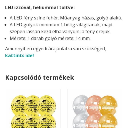
LED izzóval, héliummal töltve:
A LED fény színe fehér. Műanyag házas, golyó alakú.
A LED golyók minimum 1 hétig világítanak, majd
szépen lassan kezd elhalványulni a fény erejük.
Mérete: 1 darab golyó mérete: 14 mm.
Amennyiben egyedi árajánlatra van szükséged,
kattints ide!
Kapcsolódó termékek