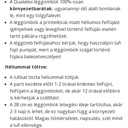
A Qualatex léggömbök 100%-osan
környezetbarátak
, ugyanannyi idő alatt bomlanak
le, mint egy tölgyfalevél.
A léggömbök a printelésük miatt héliumos felfújást
igényelnek vagy levegővel történő felfújás esetén
tartó pálcára rögzíthetőek.
A léggömb felfújásához kérjük, hogy használjon lufi
fújó pumpát, mert a léggömbök szájjal történő
fújása balesetveszélyes!
Héliummal töltve:
A lufikat tiszta héliummal töltjük.
A parti kezdete előtt 1-2 órával érdemes felfújni,
felfújatni a léggömböket, de akár 12 órával előbbre
is kérhetjük a szállítást.
A 28 cm-es léggömbök lebegési ideje tartósítva, akár
2-3 nap is lehet, de ez nagyban függ a környezeti
hatásoktól. Magas hőmérséklet, napsütés, szél mind
a lufi ellensége.