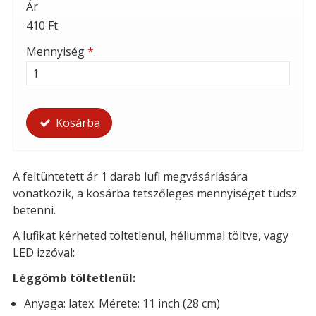
Ár
410 Ft
Mennyiség
*
Kosárba
A feltüntetett ár 1 darab lufi megvásárlására
vonatkozik, a kosárba tetszőleges mennyiséget tudsz
betenni.
A lufikat kérheted t
öltetlenül, héliummal töltve, vagy
LED izzóval:
Léggömb töltetlenül:
Anyaga: latex. Mérete: 11 inch (28 cm)