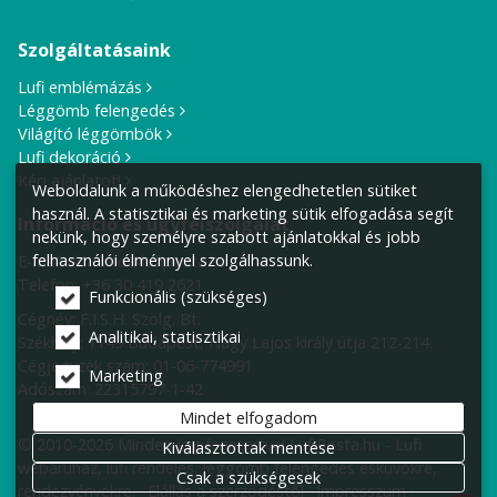
Szolgáltatásaink
Lufi emblémázás
Léggömb felengedés
Világító léggömbök
Lufi dekoráció
Kérj ajánlatot!
Weboldalunk a működéshez elengedhetetlen sütiket
használ. A statisztikai és marketing sütik elfogadása segít
Információ és ügyfélszolgálat
nekünk, hogy személyre szabott ajánlatokkal és jobb
felhasználói élménnyel szolgálhassunk.
E-mail cím:
info@lufiposta.hu
Telefon:
+36 30 419 2621
Funkcionális (szükséges)
Cégnév: F.I.S.H. Szolg. Bt.
Analitikai, statisztikai
Székhely:
1149 Budapest, Nagy Lajos király útja 212-214.
Cégjegyzék szám: 01-06-774991
Marketing
Adószám: 22315797-1-42
Mindet elfogadom
© 2010-2026 Minden jog fenntartva! LufiPosta.hu - Lufi
Kiválasztottak mentése
webáruház, lufi rendelés, léggömb felengedés esküvőkre,
Csak a szükségesek
rendezvényekre.
Elállás a szerződéstől
Impresszum