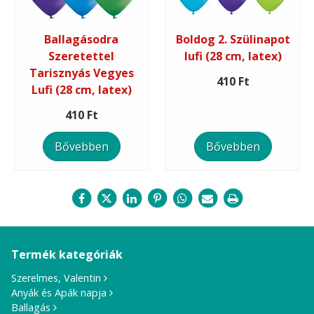
Ballagásodra
Boldog 2. Szülinapot
Szeretettel
lufi (28 cm, latex)
Tarisznyás Vegyes
410 Ft
Lufi (28 cm, latex)
410 Ft
Bővebben
Bővebben
Termék kategóriák
Szerelmes, Valentin
Anyák és Apák napja
Ballagás