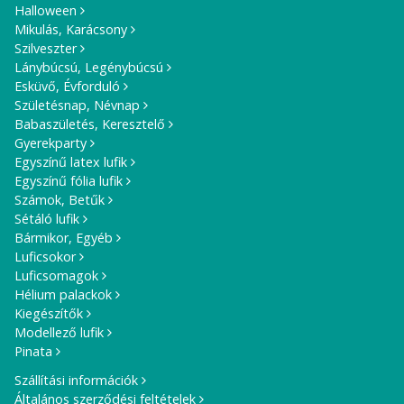
Halloween
Mikulás, Karácsony
Szilveszter
Lánybúcsú, Legénybúcsú
Esküvő, Évforduló
Születésnap, Névnap
Babaszületés, Keresztelő
Gyerekparty
Egyszínű latex lufik
Egyszínű fólia lufik
Számok, Betűk
Sétáló lufik
Bármikor, Egyéb
Luficsokor
Luficsomagok
Hélium palackok
Kiegészítők
Modellező lufik
Pinata
Szállítási információk
Általános szerződési feltételek