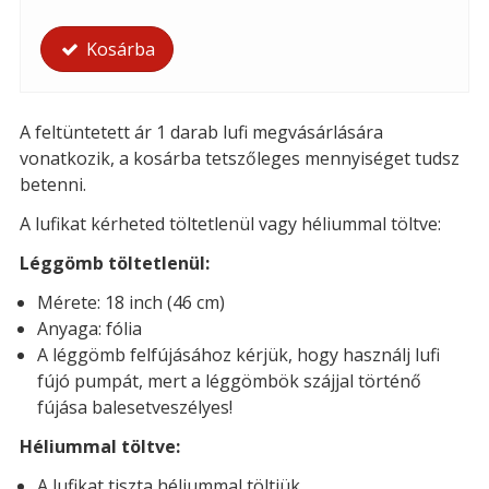
Kosárba
A feltüntetett ár 1 darab lufi megvásárlására
vonatkozik, a kosárba tetszőleges mennyiséget tudsz
betenni.
A lufikat kérheted töltetlenül vagy héliummal töltve:
Léggömb töltetlenül:
Mérete: 18 inch (46 cm)
Anyaga: fólia
A léggömb felfújásához kérjük, hogy használj lufi
fújó pumpát, mert a léggömbök szájjal történő
fújása balesetveszélyes!
Héliummal töltve:
A lufikat tiszta héliummal töltjük.