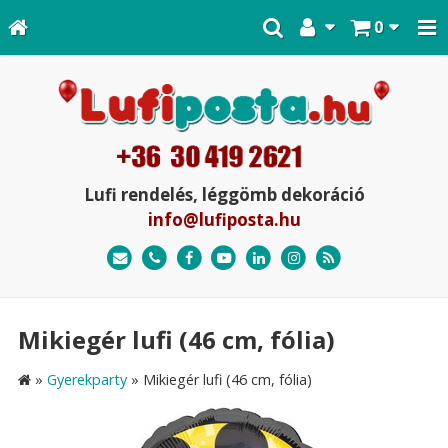
0
Lufi rendelés, léggömb dekoráció
info@lufiposta.hu
Mikiegér lufi (46 cm, fólia)
»
Gyerekparty
»
Mikiegér lufi (46 cm, fólia)