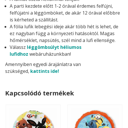
A parti kezdete előtt 1-2 órával érdemes felfújni,
felfújatni a léggömböket, de akár 12 órával előbbre
is kérheted a szállítást.
A fólia lufik lebegési ideje akár több hét is lehet, de
ez nagyban függ a környezeti hatásoktól. Magas
hőmérséklet, napsütés, szél mind a lufi ellensége.
Válassz
léggömbsúlyt héliumos
lufidhoz
webáruházunkban!
Amennyiben egyedi árajánlatra van
szükséged,
kattints ide!
Kapcsolódó termékek