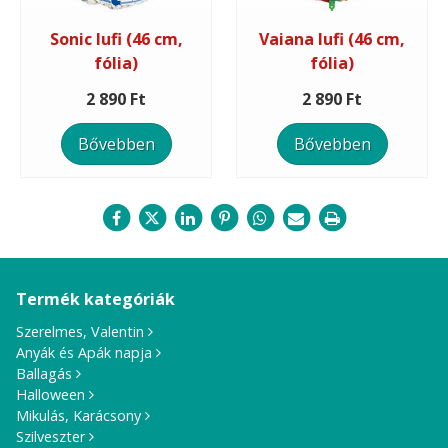
Sonic lufi (46 cm,
Vaiana lufi (46 cm,
fólia)
fólia)
2 890 Ft
2 890 Ft
Bővebben
Bővebben
Termék kategóriák
Szerelmes, Valentin
Anyák és Apák napja
Ballagás
Halloween
Mikulás, Karácsony
Szilveszter