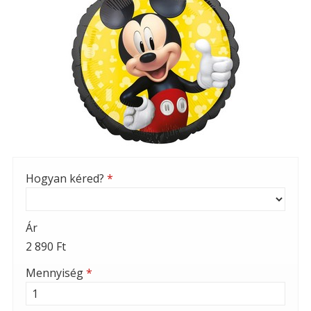
Hogyan kéred?
*
Ár
2 890 Ft
Mennyiség
*