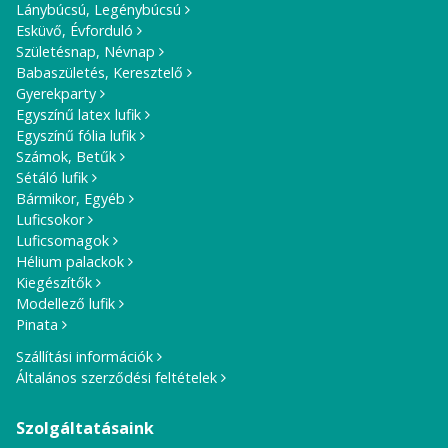
Lánybúcsú, Legénybúcsú
Esküvő, Évforduló
Születésnap, Névnap
Babaszületés, Keresztelő
Gyerekparty
Egyszínű latex lufik
Egyszínű fólia lufik
Számok, Betűk
Sétáló lufik
Bármikor, Egyéb
Luficsokor
Luficsomagok
Hélium palackok
Kiegészítők
Modellező lufik
Pinata
Szállítási információk
Általános szerződési feltételek
Szolgáltatásaink