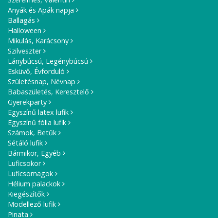
Anyák és Apák napja
Ballagás
Halloween
Mikulás, Karácsony
Szilveszter
Lánybúcsú, Legénybúcsú
Esküvő, Évforduló
Születésnap, Névnap
Babaszületés, Keresztelő
Gyerekparty
Egyszínű latex lufik
Egyszínű fólia lufik
Számok, Betűk
Sétáló lufik
Bármikor, Egyéb
Luficsokor
Luficsomagok
Hélium palackok
Kiegészítők
Modellező lufik
Pinata