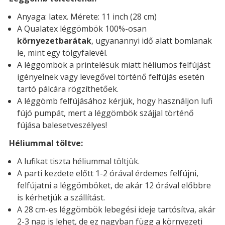
Anyaga: latex. Mérete: 11 inch (28 cm)
A Qualatex léggömbök 100%-osan
környezetbarátak
, ugyanannyi idő alatt bomlanak
le, mint egy tölgyfalevél.
A léggömbök a printelésük miatt héliumos felfújást
igényelnek vagy levegővel történő felfújás esetén
tartó pálcára rögzíthetőek.
A léggömb felfújásához kérjük, hogy használjon lufi
fújó pumpát, mert a léggömbök szájjal történő
fújása balesetveszélyes!
Héliummal töltve:
A lufikat tiszta héliummal töltjük.
A parti kezdete előtt 1-2 órával érdemes felfújni,
felfújatni a léggömböket, de akár 12 órával előbbre
is kérhetjük a szállítást.
A 28 cm-es léggömbök lebegési ideje tartósítva, akár
2-3 nap is lehet, de ez nagyban függ a környezeti