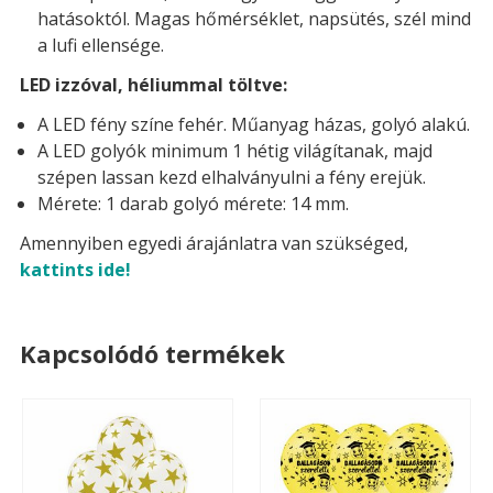
hatásoktól. Magas hőmérséklet, napsütés, szél mind
a lufi ellensége.
LED izzóval, héliummal töltve:
A LED fény színe fehér. Műanyag házas, golyó alakú.
A LED golyók minimum 1 hétig világítanak, majd
szépen lassan kezd elhalványulni a fény erejük.
Mérete: 1 darab golyó mérete: 14 mm.
Amennyiben egyedi árajánlatra van szükséged,
kattints ide!
Kapcsolódó termékek