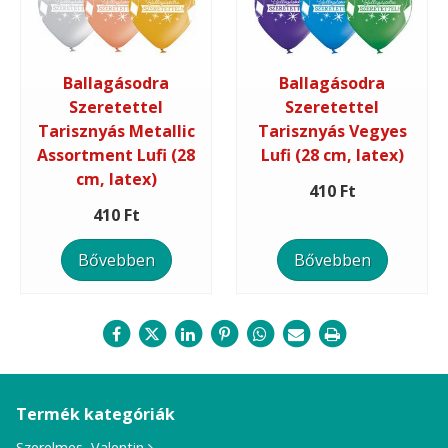
Ballagásodra
Ballagásodra
Szeretettel
Szeretettel
Tarisznyás Metallic
Tarisznyás Vegyes
Assortment Lufi (28
Lufi (28 cm, latex)
cm, latex)
410 Ft
410 Ft
Bővebben
Bővebben
Termék kategóriák
Szerelmes, Valentin