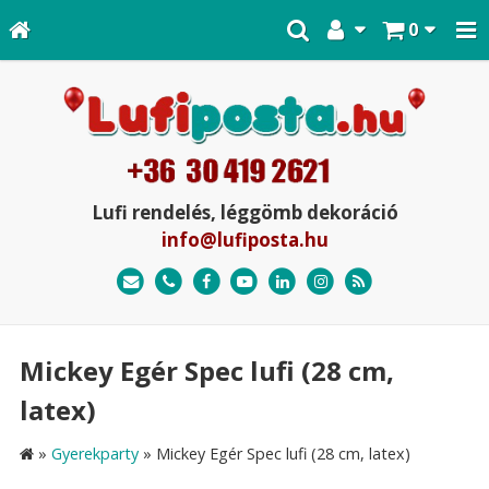
0
Lufi rendelés, léggömb dekoráció
info@lufiposta.hu
Mickey Egér Spec lufi (28 cm,
latex)
»
Gyerekparty
»
Mickey Egér Spec lufi (28 cm, latex)