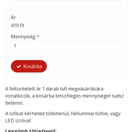
Ár
410 Ft
Mennyiség
*
Kosárba
A feltüntetett ár 1 darab lufi megvásárlására
vonatkozik, a kosárba tetszőleges mennyiséget tudsz
betenni.
A lufikat kérheted t
öltetlenül, héliummal töltve, vagy
LED izzóval:
Léggömb töltetlenül: