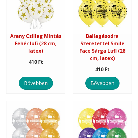
Arany Csillag Mintás
Ballagásodra
Fehér lufi (28 cm,
Szeretettel Smile
latex)
Face Sárga Lufi (28
cm, latex)
410 Ft
410 Ft
Bővebben
Bővebben