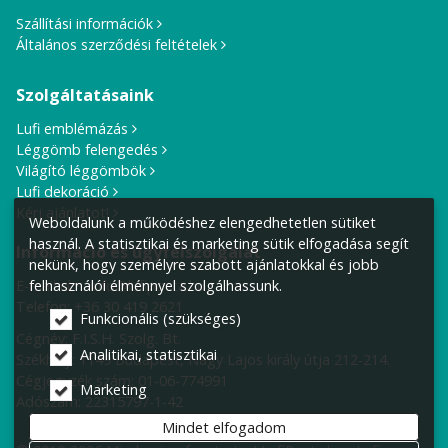
Szállítási információk
Általános szerződési feltételek
Szolgáltatásaink
Lufi emblémázás
Léggömb felengedés
Világító léggömbök
Lufi dekoráció
Kérj ajánlatot!
Weboldalunk a működéshez elengedhetetlen sütiket
használ. A statisztikai és marketing sütik elfogadása segít
Információ és ügyfélszolgálat
nekünk, hogy személyre szabott ajánlatokkal és jobb
felhasználói élménnyel szolgálhassunk.
E-mail cím:
info@lufiposta.hu
Telefon:
+36 30 419 2621
Funkcionális (szükséges)
Cégnév: F.I.S.H. Szolg. Bt.
Analitikai, statisztikai
Székhely:
1149 Budapest, Nagy Lajos király útja 212-214.
Cégjegyzék szám: 01-06-774991
Marketing
Adószám: 22315797-1-42
Mindet elfogadom