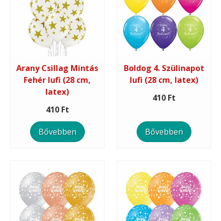
Arany Csillag Mintás
Boldog 4. Szülinapot
Fehér lufi (28 cm,
lufi (28 cm, latex)
latex)
410 Ft
410 Ft
Bővebben
Bővebben