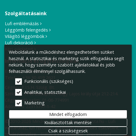
Szolgáltatásaink
Lufi emblémázás
Léggömb felengedés
Világító léggömbök
Lufi dekoráció
Kérj ajánlatot!
Weboldalunk a működéshez elengedhetetlen sütiket
használ. A statisztikai és marketing sütik elfogadása segít
Információ és ügyfélszolgálat
nekünk, hogy személyre szabott ajánlatokkal és jobb
felhasználói élménnyel szolgálhassunk.
E-mail cím:
info@lufiposta.hu
Telefon:
+36 30 419 2621
Funkcionális (szükséges)
Cégnév: F.I.S.H. Szolg. Bt.
Analitikai, statisztikai
Székhely:
1149 Budapest, Nagy Lajos király útja 212-214.
Cégjegyzék szám: 01-06-774991
Marketing
Adószám: 22315797-1-42
Mindet elfogadom
© 2010-2026 Minden jog fenntartva! LufiPosta.hu - Lufi
Kiválasztottak mentése
webáruház, lufi rendelés, léggömb felengedés esküvőkre,
Csak a szükségesek
rendezvényekre.
Elállás a szerződéstől
Impresszum