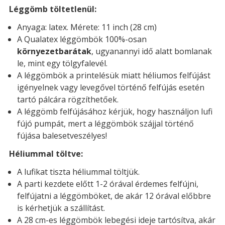
Léggömb töltetlenül:
Anyaga: latex. Mérete: 11 inch (28 cm)
A Qualatex léggömbök 100%-osan
környezetbarátak
, ugyanannyi idő alatt bomlanak
le, mint egy tölgyfalevél.
A léggömbök a printelésük miatt héliumos felfújást
igényelnek vagy levegővel történő felfújás esetén
tartó pálcára rögzíthetőek.
A léggömb felfújásához kérjük, hogy használjon lufi
fújó pumpát, mert a léggömbök szájjal történő
fújása balesetveszélyes!
Héliummal töltve:
A lufikat tiszta héliummal töltjük.
A parti kezdete előtt 1-2 órával érdemes felfújni,
felfújatni a léggömböket, de akár 12 órával előbbre
is kérhetjük a szállítást.
A 28 cm-es léggömbök lebegési ideje tartósítva, akár