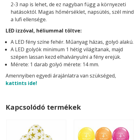
2-3 nap is lehet, de ez nagyban függ a környezeti
hatásoktól. Magas hőmérséklet, napsütés, szél mind
a lufi ellensége.
LED izzóval, héliummal töltve:
A LED fény színe fehér. Műanyag házas, golyó alakú.
A LED golyók minimum 1 hétig világítanak, majd
szépen lassan kezd elhalványulni a fény erejük.
Mérete: 1 darab golyó mérete: 14 mm.
Amennyiben egyedi árajánlatra van szükséged,
kattints ide!
Kapcsolódó termékek