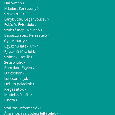
Halloween
Mikulás, Karácsony
Szilveszter
Lánybúcsú, Legénybúcsú
Esküvő, Évforduló
Születésnap, Névnap
Babaszületés, Keresztelő
Gyerekparty
Egyszínű latex lufik
Egyszínű fólia lufik
Számok, Betűk
Sétáló lufik
Bármikor, Egyéb
Luficsokor
Luficsomagok
Hélium palackok
Kiegészítők
Modellező lufik
Pinata
Szállítási információk
Általános szerződési feltételek