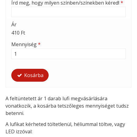
Írd meg, hogy milyen színben/színekben kéred!
*
Ár
410 Ft
Mennyiség
*
Kosárba
A feltüntetett ár 1 darab lufi megvásárlására
vonatkozik, a kosárba tetszőleges mennyiséget tudsz
betenni.
A lufikat kérheted t
öltetlenül, héliummal töltve, vagy
LED izzóval: