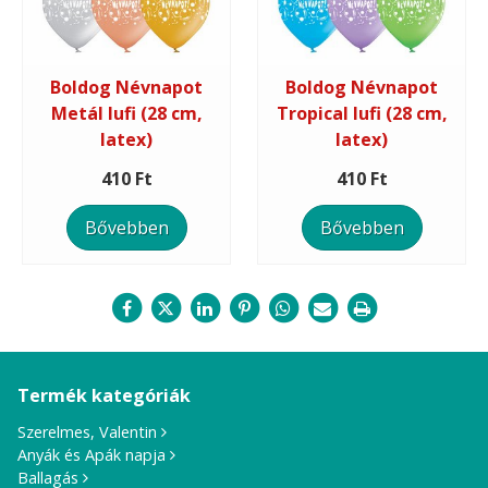
Boldog Névnapot
Boldog Névnapot
Metál lufi (28 cm,
Tropical lufi (28 cm,
latex)
latex)
410 Ft
410 Ft
Bővebben
Bővebben
Termék kategóriák
Szerelmes, Valentin
Anyák és Apák napja
Ballagás