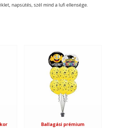
let, napsütés, szél mind a lufi ellensége.
kor
Ballagási prémium