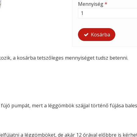
Mennyiség
*
Kosárba
tkozik, a kosárba tetszőleges mennyiséget tudsz betenni.
i fújó pumpát, mert a léggömbök szájjal történő fújása bales
felfújatni a léggömböket, de akár 12 órával előbbre is kérhete