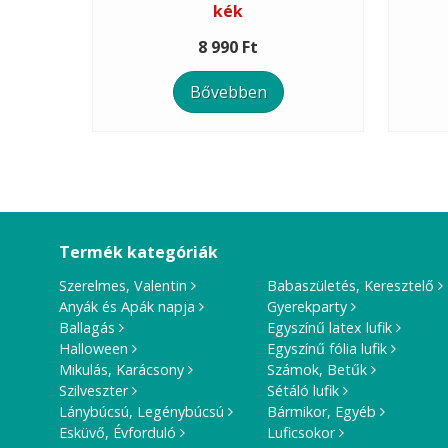
kék
8 990 Ft
Bővebben
Termék kategóriák
Szerelmes, Valentin
Babaszületés, Keresztelő
Anyák és Apák napja
Gyerekparty
Ballagás
Egyszínű latex lufik
Halloween
Egyszínű fólia lufik
Mikulás, Karácsony
Számok, Betűk
Szilveszter
Sétáló lufik
Lánybúcsú, Legénybúcsú
Bármikor, Egyéb
Esküvő, Évforduló
Luficsokor