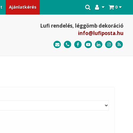
at
Ajánlatkérés
0
Lufi rendelés, léggömb dekoráció
info@lufiposta.hu