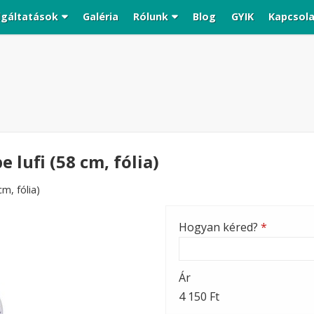
lgáltatások
Galéria
Rólunk
Blog
GYIK
Kapcsol
lufi (58 cm, fólia)
m, fólia)
Hogyan kéred?
*
Ár
4 150 Ft