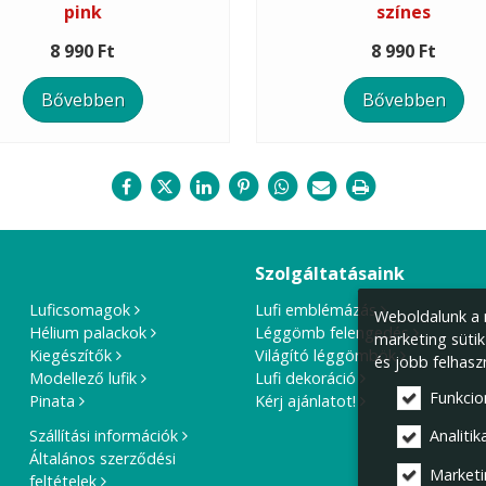
pink
színes
8 990 Ft
8 990 Ft
Bővebben
Bővebben
Szolgáltatásaink
Luficsomagok
Lufi emblémázás
Weboldalunk a m
Hélium palackok
Léggömb felengedés
marketing sütik
Kiegészítők
Világító léggömbök
és jobb felhasz
Modellező lufik
Lufi dekoráció
Funkcio
Pinata
Kérj ajánlatot!
Szállítási információk
Analitika
Általános szerződési
Marketi
feltételek