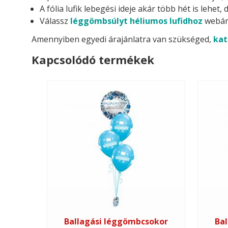
A fólia lufik lebegési ideje akár több hét is lehe
Válassz
léggömbsúlyt héliumos lufidhoz
webár
Amennyiben egyedi árajánlatra van szükséged,
kat
Kapcsolódó termékek
Ballagási léggömbcsokor
Ba