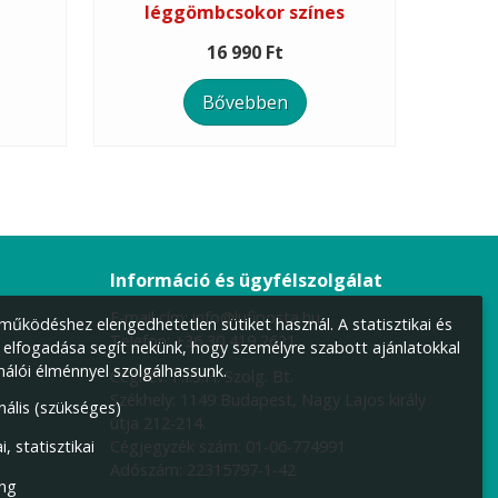
léggömbcsokor színes
16 990 Ft
Bővebben
Információ és ügyfélszolgálat
E-mail cím:
info@lufiposta.hu
űködéshez elengedhetetlen sütiket használ. A statisztikai és
Telefon:
+36 30 419 2621
 elfogadása segít nekünk, hogy személyre szabott ajánlatokkal
nálói élménnyel szolgálhassunk.
Cégnév: F.I.S.H. Szolg. Bt.
Székhely:
1149 Budapest, Nagy Lajos király
nális (szükséges)
útja 212-214.
Cégjegyzék szám: 01-06-774991
i, statisztikai
Adószám: 22315797-1-42
ng