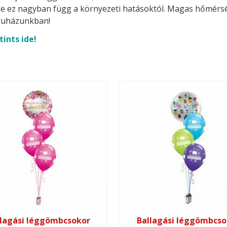
t, de ez nagyban függ a környezeti hatásoktól. Magas hőmérsék
uházunkban!
tints ide!
llagási léggömbcsokor
Ballagási léggömbcso