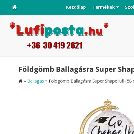
Kezdőlap
Termékek
Szo
Földgömb Ballagásra Super Shape 
»
Ballagás
»
Földgömb Ballagásra Super Shape lufi (58 c