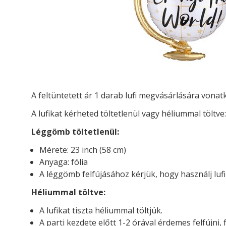
A feltüntetett ár 1 darab lufi megvásárlására vona
A lufikat kérheted t
öltetlenül vagy héliummal töltve:
Léggömb töltetlenül:
Mérete: 23 inch (58 cm)
Anyaga: fólia
A léggömb felfújásához kérjük, hogy használj luf
Héliummal töltve:
A lufikat tiszta héliummal töltjük.
A parti kezdete előtt 1-2 órával érdemes felfújni, 