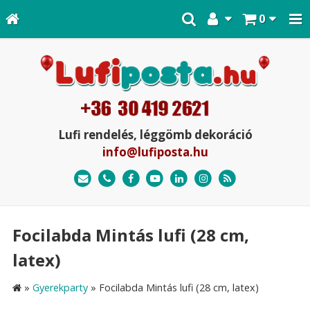
0
Lufi rendelés, léggömb dekoráció
info@lufiposta.hu
Focilabda Mintás lufi (28 cm,
latex)
»
Gyerekparty
»
Focilabda Mintás lufi (28 cm, latex)