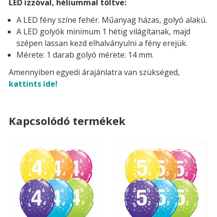
LED izzóval, héliummal töltve:
A LED fény színe fehér. Műanyag házas, golyó alakú.
A LED golyók minimum 1 hétig világítanak, majd
szépen lassan kezd elhalványulni a fény erejük.
Mérete: 1 darab golyó mérete: 14 mm.
Amennyiben egyedi árajánlatra van szükséged,
kattints ide!
Kapcsolódó termékek