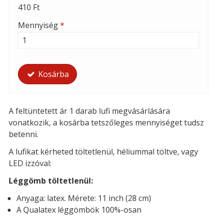
410 Ft
Mennyiség
*
Kosárba
A feltüntetett ár 1 darab lufi megvásárlására
vonatkozik, a kosárba tetszőleges mennyiséget tudsz
betenni.
A lufikat kérheted t
öltetlenül, héliummal töltve, vagy
LED izzóval:
Léggömb töltetlenül:
Anyaga: latex. Mérete: 11 inch (28 cm)
A Qualatex léggömbök 100%-osan