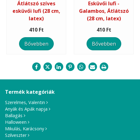
Átlátszó szíves
Esküvői lufi -
esküvői lufi (28 cm,
Galambos, Átlátszó
latex)
(28 cm, latex)
410 Ft
410 Ft
Bővebben
Bővebben
Termék kategóriák
Szerelmes, Valentin
Anyák és Apák napja
Ballagás
Halloween
Mikulás, Karácsony
Szilveszter