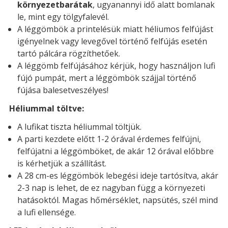
környezetbarátak
, ugyanannyi idő alatt bomlanak
le, mint egy tölgyfalevél.
A léggömbök a printelésük miatt héliumos felfújást
igényelnek vagy levegővel történő felfújás esetén
tartó pálcára rögzíthetőek.
A léggömb felfújásához kérjük, hogy használjon lufi
fújó pumpát, mert a léggömbök szájjal történő
fújása balesetveszélyes!
Héliummal töltve:
A lufikat tiszta héliummal töltjük.
A parti kezdete előtt 1-2 órával érdemes felfújni,
felfújatni a léggömböket, de akár 12 órával előbbre
is kérhetjük a szállítást.
A 28 cm-es léggömbök lebegési ideje tartósítva, akár
2-3 nap is lehet, de ez nagyban függ a környezeti
hatásoktól. Magas hőmérséklet, napsütés, szél mind
a lufi ellensége.