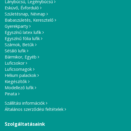
Lánybúcsú, Legénybúcsú
Esküvő, Évforduló
Születésnap, Névnap
Babaszületés, Keresztelő
Gyerekparty
Egyszínű latex lufik
Egyszínű fólia lufik
Számok, Betűk
Sétáló lufik
Bármikor, Egyéb
Luficsokor
Luficsomagok
Hélium palackok
Kiegészítők
Modellező lufik
Pinata
Szállítási információk
Általános szerződési feltételek
Szolgáltatásaink