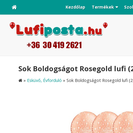
Kezdőlap
Termékek
Szo
Sok Boldogságot Rosegold lufi (2
»
Esküvő, Évforduló
»
Sok Boldogságot Rosegold lufi (2