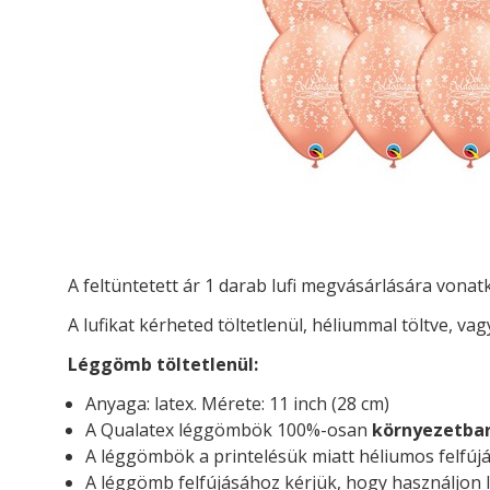
A feltüntetett ár 1 darab lufi megvásárlására vona
A lufikat kérheted t
öltetlenül, héliummal töltve, vag
Léggömb töltetlenül:
Anyaga: latex. Mérete: 11 inch (28 cm)
A Qualatex léggömbök 100%-osan
környezetba
A léggömbök a printelésük miatt héliumos felfújá
A léggömb felfújásához kérjük, hogy használjon l