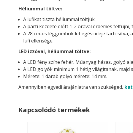
Héliummal töltve:
A lufikat tiszta héliummal töltjük.
A parti kezdete előtt 1-2 órával érdemes felfújni, 
A 28 cm-es léggömbök lebegési ideje tartósítva, 
lufi ellensége.
LED izzóval, héliummal töltve:
A LED fény színe fehér. Műanyag házas, golyó ala
A LED golyók minimum 1 hétig világítanak, majd s
Mérete: 1 darab golyó mérete: 14 mm.
Amennyiben egyedi árajánlatra van szükséged,
kat
Kapcsolódó termékek