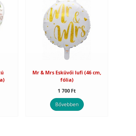
tú
Mr & Mrs Esküvői lufi (46 cm,
a)
fólia)
1 700 Ft
Bővebben