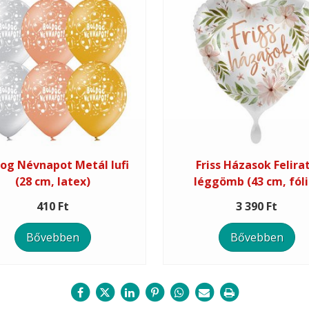
og Névnapot Metál lufi
Friss Házasok Felira
(28 cm, latex)
léggömb (43 cm, fóli
410 Ft
3 390 Ft
Bővebben
Bővebben