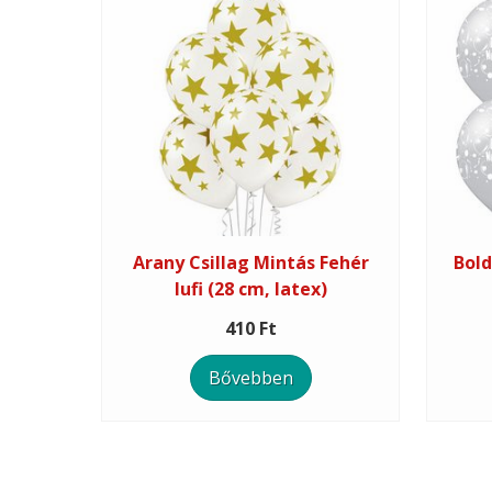
Arany Csillag Mintás Fehér
Bold
lufi (28 cm, latex)
410 Ft
Bővebben