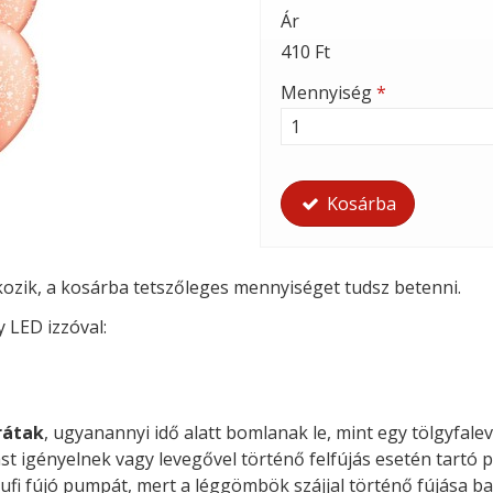
Ár
410 Ft
Mennyiség
*
Kosárba
tkozik, a kosárba tetszőleges mennyiséget tudsz betenni.
y LED izzóval:
rátak
, ugyanannyi idő alatt bomlanak le, mint egy tölgyfalev
st igényelnek vagy levegővel történő felfújás esetén tartó p
ufi fújó pumpát, mert a léggömbök szájjal történő fújása ba