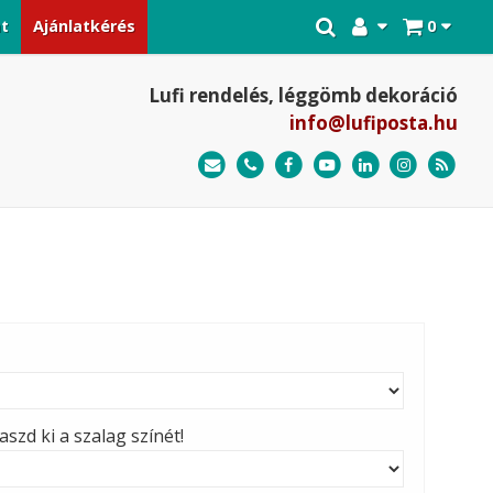
at
Ajánlatkérés
0
Lufi rendelés, léggömb dekoráció
info@lufiposta.hu
szd ki a szalag színét!