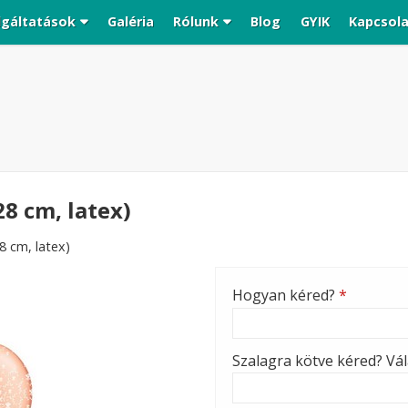
lgáltatások
Galéria
Rólunk
Blog
GYIK
Kapcsol
8 cm, latex)
8 cm, latex)
Hogyan kéred?
*
Szalagra kötve kéred? Vála