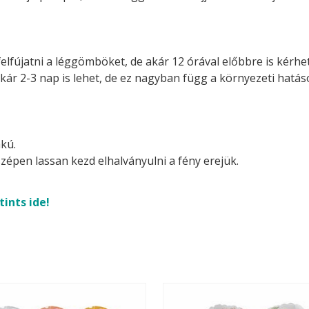
felfújatni a léggömböket, de akár 12 órával előbbre is kérhetj
akár 2-3 nap is lehet, de ez nagyban függ a környezeti hatá
kú.
zépen lassan kezd elhalványulni a fény erejük.
tints ide!