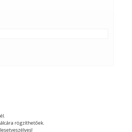
él.
álcára rögzíthetőek.
lesetveszélyes!