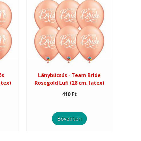
ós
Lánybúcsús - Team Bride
atex)
Rosegold Lufi (28 cm, latex)
410 Ft
Bővebben