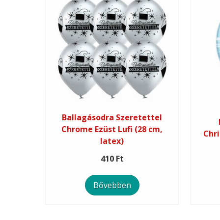
Ballagásodra Szeretettel
Chrome Ezüst Lufi (28 cm,
Chri
latex)
410 Ft
Bővebben