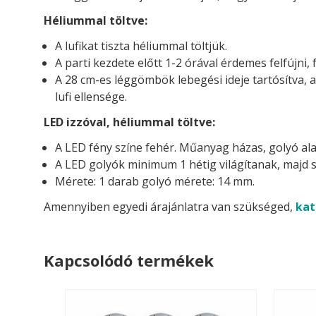
Héliummal töltve:
A lufikat tiszta héliummal töltjük.
A parti kezdete előtt 1-2 órával érdemes felfújni, 
A 28 cm-es léggömbök lebegési ideje tartósítva, 
lufi ellensége.
LED izzóval, héliummal töltve:
A LED fény színe fehér. Műanyag házas, golyó ala
A LED golyók minimum 1 hétig világítanak, majd s
Mérete: 1 darab golyó mérete: 14 mm.
Amennyiben egyedi árajánlatra van szükséged,
kat
Kapcsolódó termékek