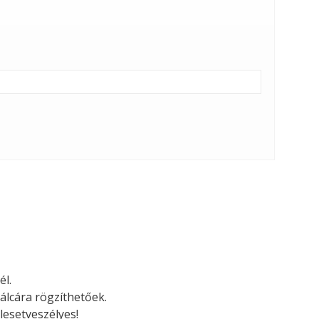
él.
álcára rögzíthetőek.
lesetveszélyes!