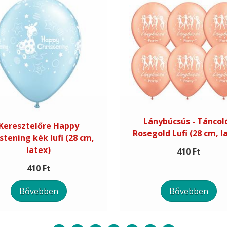
Lánybúcsús - Táncol
Keresztelőre Happy
Rosegold Lufi (28 cm, l
stening kék lufi (28 cm,
latex)
410 Ft
410 Ft
Bővebben
Bővebben