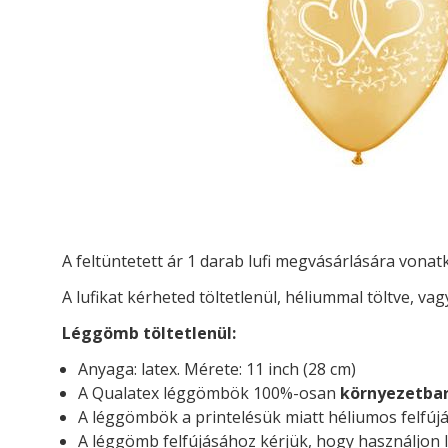
A feltüntetett ár 1 darab lufi megvásárlására vona
A lufikat kérheted t
öltetlenül, héliummal töltve, vag
Léggömb töltetlenül:
Anyaga: latex. Mérete: 11 inch (28 cm)
A Qualatex léggömbök 100%-osan
környezetba
A léggömbök a printelésük miatt héliumos felfújá
A léggömb felfújásához kérjük, hogy használjon l