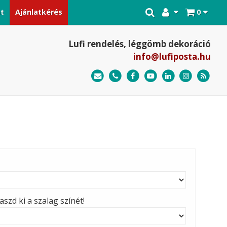
at
Ajánlatkérés
0
Lufi rendelés, léggömb dekoráció
info@lufiposta.hu
szd ki a szalag színét!