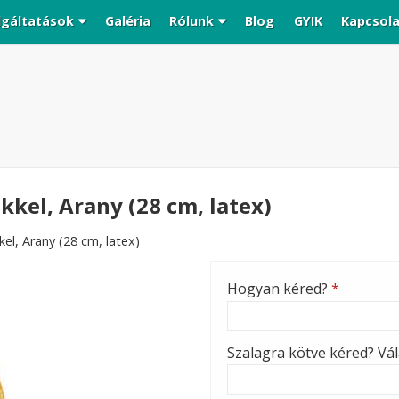
lgáltatások
Galéria
Rólunk
Blog
GYIK
Kapcsol
kkel, Arany (28 cm, latex)
el, Arany (28 cm, latex)
Hogyan kéred?
*
Szalagra kötve kéred? Vála