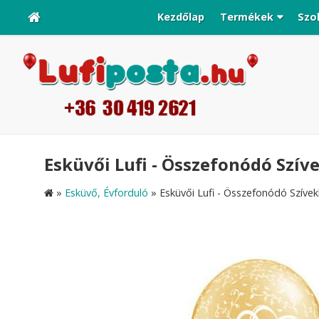
Kezdőlap
Termékek
Szo
Esküvői Lufi - Összefonódó Szíve
»
Esküvő, Évforduló
»
Esküvői Lufi - Összefonódó Szívekk