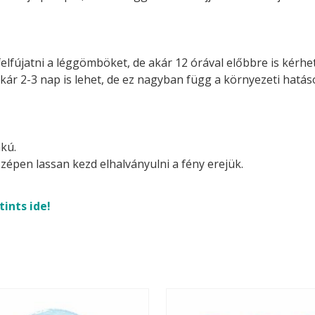
felfújatni a léggömböket, de akár 12 órával előbbre is kérhetj
akár 2-3 nap is lehet, de ez nagyban függ a környezeti hatá
kú.
zépen lassan kezd elhalványulni a fény erejük.
tints ide!