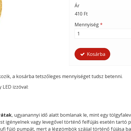
Ár
410 Ft
Mennyiség
*
Kosárba
tkozik, a kosárba tetszőleges mennyiséget tudsz betenni.
y LED izzóval:
rátak
, ugyanannyi idő alatt bomlanak le, mint egy tölgyfalev
st igényelnek vagy levegővel történő felfújás esetén tartó p
ufi fújó pumpát, mert a léggömbök szájjal történő fújása ba