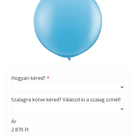
Hogyan kéred?
*
Szalagra kötve kéred? Válaszd ki a szalag színét!
Ár
2 870 Ft