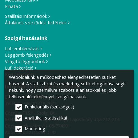
Pinata
Szállítási információk
Általános szerződési feltételek
Szolgáltatásaink
Lufi emblémázás
Léggömb felengedés
Világító léggömbök
Lufi dekoráció
Kérj ajánlatot!
Weboldalunk a működéshez elengedhetetlen sütiket
használ. A statisztikai és marketing sütik elfogadása segít
Információ és ügyfélszolgálat
nekünk, hogy személyre szabott ajánlatokkal és jobb
felhasználói élménnyel szolgálhassunk.
E-mail cím:
info@lufiposta.hu
Telefon:
+36 30 419 2621
Funkcionális (szükséges)
Cégnév: F.I.S.H. Szolg. Bt.
Analitikai, statisztikai
Székhely:
1149 Budapest, Nagy Lajos király útja 212-214.
Cégjegyzék szám: 01-06-774991
Marketing
Adószám: 22315797-1-42