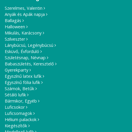
Szerelmes, Valentin
Anyák és Apák napja
Ballagás
Halloween
Mikulás, Karácsony
Szilveszter
Lánybúcsú, Legénybúcsú
Esküvő, Évforduló
Születésnap, Névnap
Babaszületés, Keresztelő
Gyerekparty
Egyszínű latex lufik
Egyszínű fólia lufik
Számok, Betűk
Sétáló lufik
Bármikor, Egyéb
Luficsokor
Luficsomagok
Hélium palackok
Kiegészítők
Modellező lufik