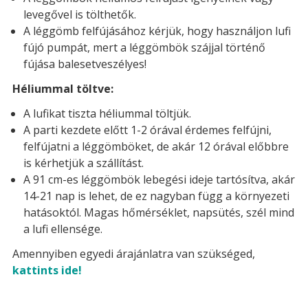
levegővel is tölthetők.
A léggömb felfújásához kérjük, hogy használjon lufi
fújó pumpát, mert a léggömbök szájjal történő
fújása balesetveszélyes!
Héliummal töltve:
A lufikat tiszta héliummal töltjük.
A parti kezdete előtt 1-2 órával érdemes felfújni,
felfújatni a léggömböket, de akár 12 órával előbbre
is kérhetjük a szállítást.
A 91 cm-es léggömbök lebegési ideje tartósítva, akár
14-21 nap is lehet, de ez nagyban függ a környezeti
hatásoktól. Magas hőmérséklet, napsütés, szél mind
a lufi ellensége.
Amennyiben egyedi árajánlatra van szükséged,
kattints ide!