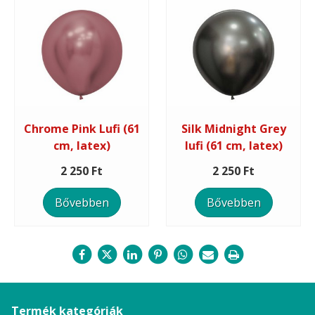
Chrome Pink Lufi (61
Silk Midnight Grey
cm, latex)
lufi (61 cm, latex)
2 250 Ft
2 250 Ft
Bővebben
Bővebben
Termék kategóriák