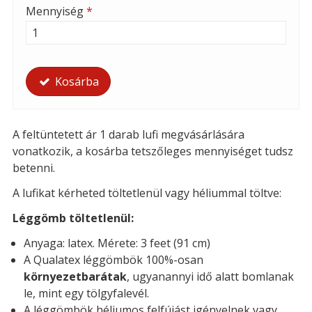
Mennyiség
*
Kosárba
A feltüntetett ár 1 darab lufi megvásárlására
vonatkozik, a kosárba tetszőleges mennyiséget tudsz
betenni.
A lufikat kérheted t
öltetlenül vagy héliummal töltve:
Léggömb töltetlenül:
Anyaga: latex. Mérete: 3 feet (91 cm)
A Qualatex léggömbök 100%-osan
környezetbarátak
, ugyanannyi idő alatt bomlanak
le, mint egy tölgyfalevél.
A léggömbök héliumos felfújást igényelnek vagy