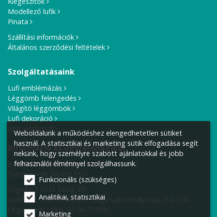
Kiegészítők
Modellező lufik
Pinata
Szállítási információk
Általános szerződési feltételek
Szolgáltatásaink
Lufi emblémázás
Léggömb felengedés
Világító léggömbök
Lufi dekoráció
Kérj ajánlatot!
Weboldalunk a működéshez elengedhetetlen sütiket
használ. A statisztikai és marketing sütik elfogadása segít
Információ és ügyfélszolgálat
nekünk, hogy személyre szabott ajánlatokkal és jobb
felhasználói élménnyel szolgálhassunk.
E-mail cím:
info@lufiposta.hu
Telefon:
+36 30 419 2621
Funkcionális (szükséges)
Cégnév: F.I.S.H. Szolg. Bt.
Analitikai, statisztikai
Székhely:
1149 Budapest, Nagy Lajos király útja 212-214.
Cégjegyzék szám: 01-06-774991
Marketing