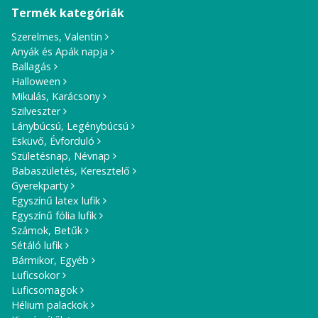
Termék kategóriák
Szerelmes, Valentin
Anyák és Apák napja
Ballagás
Halloween
Mikulás, Karácsony
Szilveszter
Lánybúcsú, Legénybúcsú
Esküvő, Évforduló
Születésnap, Névnap
Babaszületés, Keresztelő
Gyerekparty
Egyszínű latex lufik
Egyszínű fólia lufik
Számok, Betűk
Sétáló lufik
Bármikor, Egyéb
Luficsokor
Luficsomagok
Hélium palackok