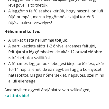
levegővel is tölthetők.
A léggömb felfújásához kérjük, hogy használjon lufi
fújó pumpát, mert a léggömbök szájjal történő
fújása balesetveszélyes!
Héliummal töltve:
A lufikat tiszta héliummal töltjük.
A parti kezdete előtt 1-2 órával érdemes felfújni,
felfújatni a léggömböket, de akár 12 órával előbbre
is kérhetjük a szállítást.
A 61 cm-es léggömbök lebegési ideje tartósítva, akár
10-14 nap is lehet, de ez nagyban függ a környezeti
hatásoktól. Magas hőmérséklet, napsütés, szél mind
a lufi ellensége.
Amennyiben egyedi árajánlatra van szükséged,
kattints ide!