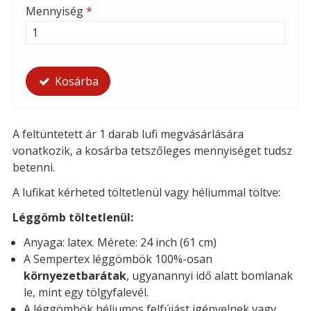
Mennyiség
*
Kosárba
A feltüntetett ár 1 darab lufi megvásárlására
vonatkozik, a kosárba tetszőleges mennyiséget tudsz
betenni.
A lufikat kérheted t
öltetlenül vagy héliummal töltve:
Léggömb töltetlenül:
Anyaga: latex. Mérete: 24 inch (61 cm)
A Sempertex léggömbök 100%-osan
környezetbarátak
, ugyanannyi idő alatt bomlanak
le, mint egy tölgyfalevél.
A léggömbök héliumos felfújást igényelnek vagy