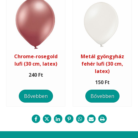
Chrome-rosegold
Metál gyöngyház
lufi (30 cm, latex)
fehér lufi (30 cm,
latex)
240 Ft
150 Ft
Bővebben
Bővebben