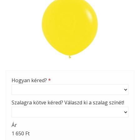
Hogyan kéred?
*
Szalagra kötve kéred? Válaszd ki a szalag színét!
Ár
1 650 Ft